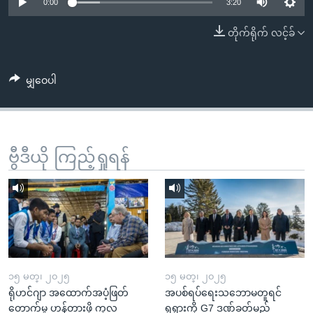
အ
0:00
3:20
သုတပဒေသာ အင်္ဂလိပ်စာ
ညွန်း
Learning English
တိုက်ရိုက် လင့်ခ်
စာမျက်နှာ
သို့
ဗွီအိုအေ လူမှုကွန်ယက်များ
ကျော်
မျှဝေပါ
ကြည့်
ရန်
ဘာသာစကားများ
ရှာဖွေ
ဗွီဒီယို ကြည့်ရှုရန်
ရန်
နေရာ
သို့
ကျော်
ရန်
၁၅ မတ္၊ ၂၀၂၅
၁၅ မတ္၊ ၂၀၂၅
ရိုဟင်ဂျာ အထောက်အပံ့ဖြတ်
အပစ်ရပ်ရေးသဘောမတူရင်
တောက်မှု ဟန့်တားဖို့ ကုလ
ရုရှားကို G7 ဒဏ်ခတ်မည်