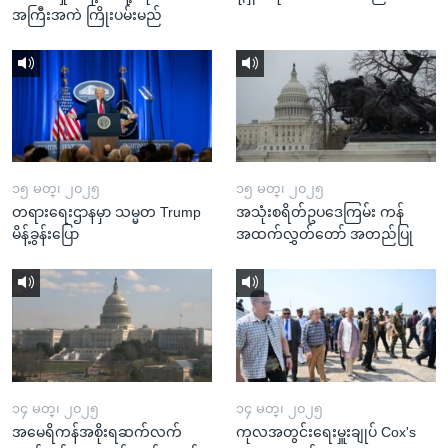
အကြီးအကဲ ကြိုးပမ်းမည်
၁၅ မတ္၊ ၂၀၂၅
၁၅ မတ္၊ ၂၀၂၅
တရားရေးဌာနမှာ သမ္မတ Trump
အသုံးစရိတ်ဥပဒေကြမ်း ကန်
မိန့်ခွန်းပြော
အထက်လွှတ်တော် အတည်ပြု
၁၄ မတ္၊ ၂၀၂၅
၁၄ မတ္၊ ၂၀၂၅
အမေရိကန်အစိုးရဆက်လက်
ကုလအတွင်းရေးမှူးချုပ် Cox's