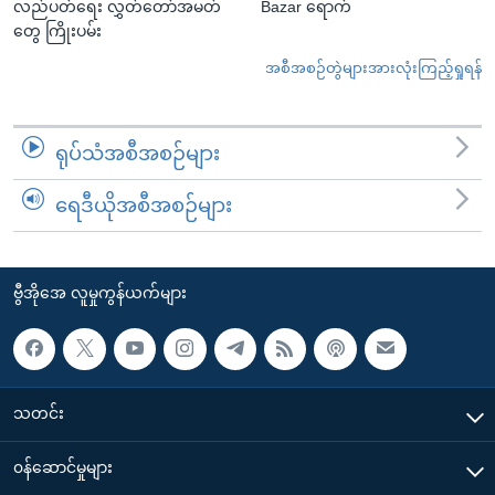
လည်ပတ်ရေး လွှတ်တော်အမတ်
Bazar ရောက်
တွေ ကြိုးပမ်း
အစီအစဉ်တွဲများအားလုံးကြည့်ရှုရန်
ရုပ်သံအစီအစဉ်များ
ရေဒီယိုအစီအစဉ်များ
ဗွီအိုအေ လူမှုကွန်ယက်များ
သတင်း
၀န်ဆောင်မှုများ