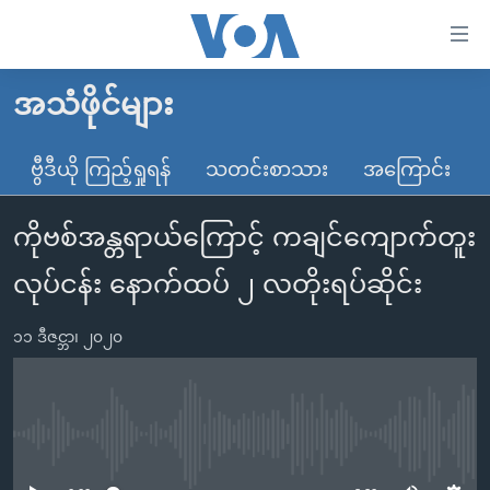
သုံး
ရ
လွယ်ကူ
အသံဖိုင်များ
မူလစာမျက်နှာ
စေ
မြန်မာ
ဗွီဒီယို ကြည့်ရှုရန်
သတင်းစာသား
အကြောင်း
သည့်
ကမ္ဘာ့သတင်းများ
Link
ကိုဗစ်အန္တရာယ်ကြောင့် ကချင်ကျောက်တူး
ဗွီဒီယို
နိုင်ငံတကာ
များ
သတင်းလွတ်လပ်ခွင့်
အမေရိကန်
လုပ်ငန်း နောက်ထပ် ၂ လတိုးရပ်ဆိုင်း
ပင်မ
ရပ်ဝန်းတခု လမ်းတခု အလွန်
တရုတ်
အကြောင်းအရာ
၁၁ ဒီဇင္ဘာ၊ ၂၀၂၀
သို့
အင်္ဂလိပ်စာလေ့လာမယ်
အစ္စရေး-ပါလက်စတိုင်း
ကျော်
အပတ်စဉ်ကဏ္ဍများ
အမေရိကန်သုံးအီဒီယံ
ကြည့်
ရေဒီယိုနှင့်ရုပ်သံ အချက်အလက်များ
မကြေးမုံရဲ့ အင်္ဂလိပ်စာ
ရေဒီယို
ရန်
No media source currently available
ပင်မ
ရေဒီယို/တီဗွီအစီအစဉ်
ရုပ်ရှင်ထဲက အင်္ဂလိပ်စာ
တီဗွီ