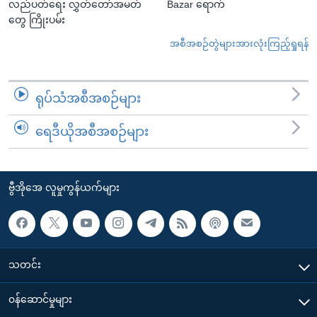
လည်ပတ်ရေး လွှတ်တော်အမတ်
Bazar ရောက်
တွေ ကြိုးပမ်း
အစီအစဉ်တွဲများအားလုံးကြည့်ရှုရန်
ရုပ်သံအစီအစဉ်များ
ရေဒီယိုအစီအစဉ်များ
ဗွီအိုအေ လူမှုကွန်ယက်များ
သတင်း
၀န်ဆောင်မှုများ