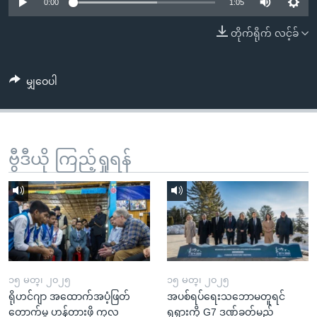
အ
0:00
1:05
သုတပဒေသာ အင်္ဂလိပ်စာ
ညွန်း
Learning English
တိုက်ရိုက် လင့်ခ်
စာမျက်နှာ
သို့
ဗွီအိုအေ လူမှုကွန်ယက်များ
ကျော်
မျှဝေပါ
ကြည့်
ရန်
ဘာသာစကားများ
ရှာဖွေ
ဗွီဒီယို ကြည့်ရှုရန်
ရန်
နေရာ
သို့
ကျော်
ရန်
၁၅ မတ္၊ ၂၀၂၅
၁၅ မတ္၊ ၂၀၂၅
ရိုဟင်ဂျာ အထောက်အပံ့ဖြတ်
အပစ်ရပ်ရေးသဘောမတူရင်
တောက်မှု ဟန့်တားဖို့ ကုလ
ရုရှားကို G7 ဒဏ်ခတ်မည်