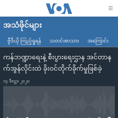
သုံး
ရ
လွယ်ကူ
အသံဖိုင်များ
မူလစာမျက်နှာ
စေ
မြန်မာ
ဗွီဒီယို ကြည့်ရှုရန်
သတင်းစာသား
အကြောင်း
သည့်
ကမ္ဘာ့သတင်းများ
Link
ကန်ဘဏ္ဍာရေးနဲ့ စီးပွားရေးဌာန အင်တာန
ဗွီဒီယို
နိုင်ငံတကာ
များ
သတင်းလွတ်လပ်ခွင့်
အမေရိကန်
က်အွန်လိုင်းထဲ ခိုးဝင်တိုက်ခိုက်မှုဖြစ်ခဲ့
ပင်မ
ရပ်ဝန်းတခု လမ်းတခု အလွန်
တရုတ်
အကြောင်းအရာ
၁၄ ဒီဇင္ဘာ၊ ၂၀၂၀
သို့
အင်္ဂလိပ်စာလေ့လာမယ်
အစ္စရေး-ပါလက်စတိုင်း
ကျော်
အပတ်စဉ်ကဏ္ဍများ
အမေရိကန်သုံးအီဒီယံ
ကြည့်
ရေဒီယိုနှင့်ရုပ်သံ အချက်အလက်များ
မကြေးမုံရဲ့ အင်္ဂလိပ်စာ
ရေဒီယို
ရန်
No media source currently available
ပင်မ
ရေဒီယို/တီဗွီအစီအစဉ်
ရုပ်ရှင်ထဲက အင်္ဂလိပ်စာ
တီဗွီ