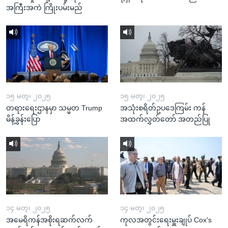
အကြီးအကဲ ကြိုးပမ်းမည်
၁၅ မတ္၊ ၂၀၂၅
၁၅ မတ္၊ ၂၀၂၅
တရားရေးဌာနမှာ သမ္မတ Trump
အသုံးစရိတ်ဥပဒေကြမ်း ကန်
မိန့်ခွန်းပြော
အထက်လွှတ်တော် အတည်ပြု
၁၄ မတ္၊ ၂၀၂၅
၁၄ မတ္၊ ၂၀၂၅
အမေရိကန်အစိုးရဆက်လက်
ကုလအတွင်းရေးမှူးချုပ် Cox's