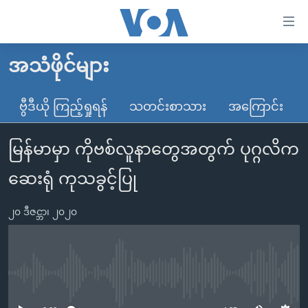
သုံး
ရ
လွယ်ကူ
အသံဖိုင်များ
မူလစာမျက်နှာ
စေ
မြန်မာ
ဗွီဒီယို ကြည့်ရှုရန်
သတင်းစာသား
အကြောင်း
သည့်
ကမ္ဘာ့သတင်းများ
Link
မြန်မာမှာ ကိုဗစ်လူနာတွေအတွက် ပုဂ္ဂလိက
ဗွီဒီယို
နိုင်ငံတကာ
များ
သတင်းလွတ်လပ်ခွင့်
အမေရိကန်
ဆေးရုံ ကုသခွင့်ပြု
ပင်မ
ရပ်ဝန်းတခု လမ်းတခု အလွန်
တရုတ်
အကြောင်းအရာ
၂၀ ဒီဇင္ဘာ၊ ၂၀၂၀
သို့
အင်္ဂလိပ်စာလေ့လာမယ်
အစ္စရေး-ပါလက်စတိုင်း
ကျော်
အပတ်စဉ်ကဏ္ဍများ
အမေရိကန်သုံးအီဒီယံ
ကြည့်
ရေဒီယိုနှင့်ရုပ်သံ အချက်အလက်များ
မကြေးမုံရဲ့ အင်္ဂလိပ်စာ
ရေဒီယို
ရန်
No media source currently available
ပင်မ
ရေဒီယို/တီဗွီအစီအစဉ်
ရုပ်ရှင်ထဲက အင်္ဂလိပ်စာ
တီဗွီ