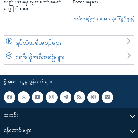
လည်ပတ်ရေး လွှတ်တော်အမတ်
Bazar ရောက်
တွေ ကြိုးပမ်း
အစီအစဉ်တွဲများအားလုံးကြည့်ရှုရန်
ရုပ်သံအစီအစဉ်များ
ရေဒီယိုအစီအစဉ်များ
ဗွီအိုအေ လူမှုကွန်ယက်များ
သတင်း
၀န်ဆောင်မှုများ