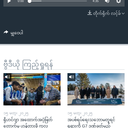
အ
0:00
4:35
သုတပဒေသာ အင်္ဂလိပ်စာ
ညွန်း
Learning English
တိုက်ရိုက် လင့်ခ်
စာမျက်နှာ
သို့
ဗွီအိုအေ လူမှုကွန်ယက်များ
ကျော်
မျှဝေပါ
ကြည့်
ရန်
ဘာသာစကားများ
ရှာဖွေ
ဗွီဒီယို ကြည့်ရှုရန်
ရန်
နေရာ
သို့
ကျော်
ရန်
၁၅ မတ္၊ ၂၀၂၅
၁၅ မတ္၊ ၂၀၂၅
ရိုဟင်ဂျာ အထောက်အပံ့ဖြတ်
အပစ်ရပ်ရေးသဘောမတူရင်
တောက်မှု ဟန့်တားဖို့ ကုလ
ရုရှားကို G7 ဒဏ်ခတ်မည်