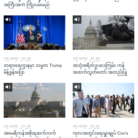
အကြီးအကဲ ကြိုးပမ်းမည်
၁၅ မတ္၊ ၂၀၂၅
၁၅ မတ္၊ ၂၀၂၅
တရားရေးဌာနမှာ သမ္မတ Trump
အသုံးစရိတ်ဥပဒေကြမ်း ကန်
မိန့်ခွန်းပြော
အထက်လွှတ်တော် အတည်ပြု
၁၄ မတ္၊ ၂၀၂၅
၁၄ မတ္၊ ၂၀၂၅
အမေရိကန်အစိုးရဆက်လက်
ကုလအတွင်းရေးမှူးချုပ် Cox's