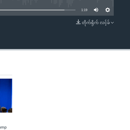
1:19
တိုက်ရိုက် လင့်ခ်
EMBED
rump