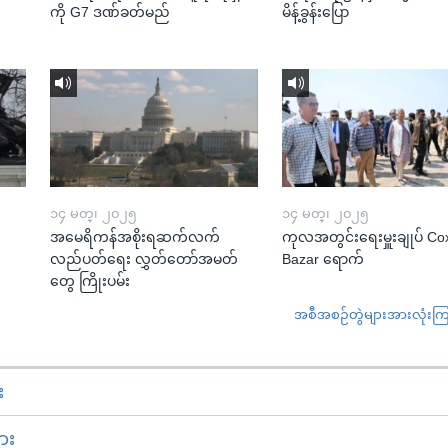
ကို G7 ဒဏ်ခတ်မည်
မိန့်ခွန်းပြော
၁၄ မတ္၊ ၂၀၂၅
၁၄ မတ္၊ ၂၀၂၅
အမေရိကန်အစိုးရဆက်လက်
ကုလအတွင်းရေးမှူးချုပ် Co
လည်ပတ်ရေး လွှတ်တော်အမတ်
Bazar ရောက်
တွေ ကြိုးပမ်း
အစီအစဉ်တွဲများအားလုံးကြည့
း
ား