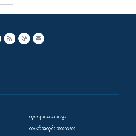
တိုင်းရင်းသတင်းလွှာ
တပတ်အတွင်း အားကစား