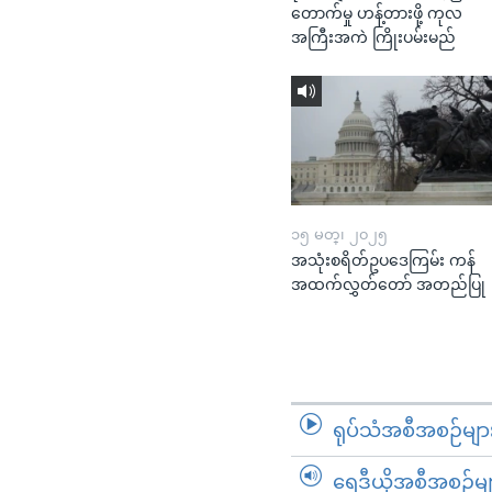
တောက်မှု ဟန့်တားဖို့ ကုလ
အကြီးအကဲ ကြိုးပမ်းမည်
၁၅ မတ္၊ ၂၀၂၅
အသုံးစရိတ်ဥပဒေကြမ်း ကန်
အထက်လွှတ်တော် အတည်ပြု
ရုပ်သံအစီအစဉ်မျာ
ရေဒီယိုအစီအစဉ်မျ