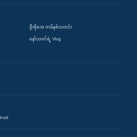
ဗွီအိုအေ တမိနစ်သတင်း
နော်သဇင်ရဲ့ Vlog
droid