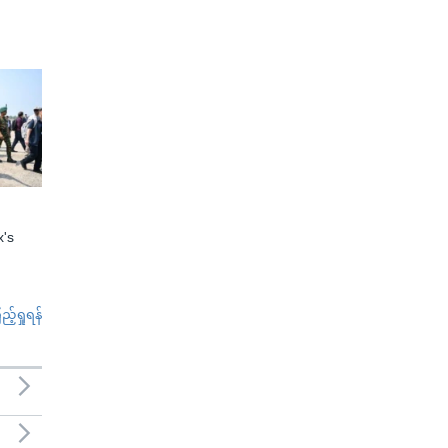
x's
်ရှုရန်