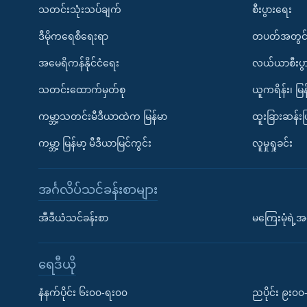
သတင်းသုံးသပ်ချက်
စီးပွားရေး
ဒီမိုကရေစီရေးရာ
တပတ်အတွင်
အမေရိကန်နိုင်ငံရေး
လယ်ယာစီးပွ
သတင်းထောက်မှတ်စု
ယူကရိန်း၊ မြန
ကမ္ဘာ့သတင်းမီဒီယာထဲက မြန်မာ
ထူးခြားဆန်း
ကမ္ဘာ့ မြန်မာ့ မီဒီယာမြင်ကွင်း
လူမှုရှုခင်း
အင်္ဂလိပ်သင်ခန်းစာများ
အီဒီယံသင်ခန်းစာ
မကြေးမုံရဲ့အင
ရေဒီယို
နံနက်ပိုင်း ၆း၀၀-ရး၀၀
ညပိုင်း ၉း၀