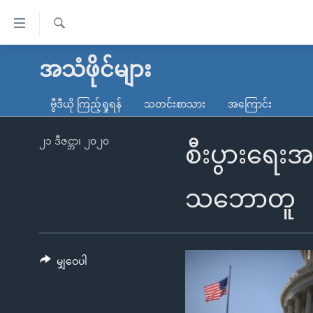
သုံး
ရ
ရှာဖွေ
လွယ်ကူ
မူလစာမျက်နှာ
အသံဖိုင်များ
ရ
စေ
မြန်မာ
လာ
ဗွီဒီယို ကြည့်ရှုရန်
သတင်းစာသား
အကြောင်း
သည့်
ဒ်
ကမ္ဘာ့သတင်းများ
Link
ဗွီဒီယို
နိုင်ငံတကာ
၂၁ ဒီဇင္ဘာ၊ ၂၀၂၀
စီးပွားရေ
များ
သတင်းလွတ်လပ်ခွင့်
အမေရိကန်
ပင်မ
ရပ်ဝန်းတခု လမ်းတခု အလွန်
တရုတ်
သဘောတူ
အကြောင်းအရာ
အင်္ဂလိပ်စာလေ့လာမယ်
အစ္စရေး-ပါလက်စတိုင်း
သို့
အပတ်စဉ်ကဏ္ဍများ
အမေရိကန်သုံးအီဒီယံ
ကျော်
ကြည့်
မျှဝေပါ
ရေဒီယိုနှင့်ရုပ်သံ အချက်အလက်များ
မကြေးမုံရဲ့ အင်္ဂလိပ်စာ
ရေဒီယို
ရန်
ရေဒီယို/တီဗွီအစီအစဉ်
ရုပ်ရှင်ထဲက အင်္ဂလိပ်စာ
တီဗွီ
ပင်မ