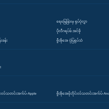
ရေမြေခြားမှ ရုပ်ပုံလွှာ
ပိုလီဂရပ်ဖ်.အင်ဖို
်းခန်း
ဗွီအိုအေ ပုံပြရုပ်သံ
း
ိုင်းလ်သတင်းအက်ပ်-Apple
ဗွီအိုအေမိုဘိုင်းလ်သတင်းအက်ပ်-An