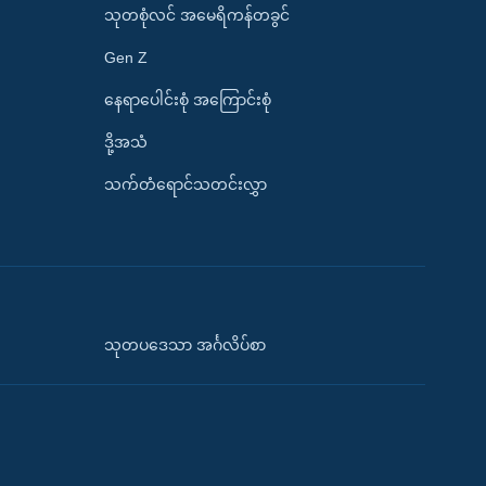
သုတစုံလင် အမေရိကန်တခွင်
Gen Z
နေရာပေါင်းစုံ အကြောင်းစုံ
ဒို့အသံ
သက်တံရောင်သတင်းလွှာ
သုတပဒေသာ အင်္ဂလိပ်စာ