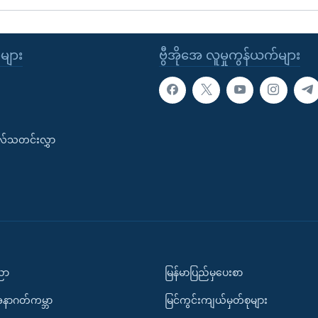
ုများ
ဗွီအိုအေ လူမှုကွန်ယက်များ
းလ်သတင်းလွှာ
ပညာ
မြန်မာပြည်မှပေးစာ
အနာဂတ်ကမ္ဘာ
မြင်ကွင်းကျယ်မှတ်စုများ