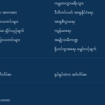
ကမ္ဘာတလွှားခရီးသွား
း အားကစား
ဒီသီတင်းပတ် အာရှနိုင်ငံရေး
ားသတင်းများ
အာရှစီးပွားရေး
်မာ နှိုင်းယှဉ်ချက်
ကျန်းမာရေး
ပြားသတင်းများ
အမျိုးသမီးကဏ္ဍ
ရိုဟင်ဂျာအရေး မျှော်လင့်ချက်
်္ဂလိပ်စာ
ရုပ်ရှင်ထဲက အင်္ဂလိပ်စာ
၀-၁၀း၀၀