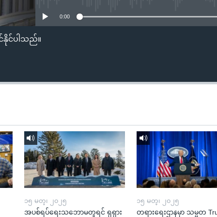
0:00
်နိုင်ပါသည်။
၁၅ မတ္၊ ၂၀၂၅
၁၅ မတ္၊ ၂၀၂၅
အပစ်ရပ်ရေးသဘောမတူရင် ရုရှား
တရားရေးဌာနမှာ သမ္မတ T