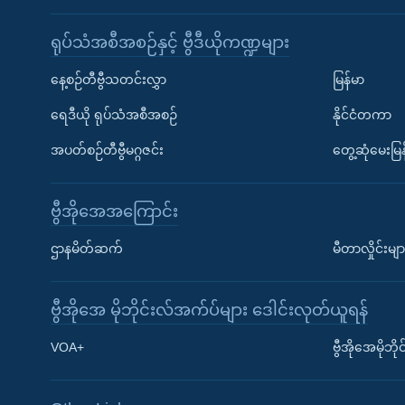
ရုပ်သံအစီအစဉ်နှင့် ဗွီဒီယိုကဏ္ဍများ
နေ့စဉ်တီဗွီသတင်းလွှာ
မြန်မာ
ရေဒီယို ရုပ်သံအစီအစဉ်
နိုင်ငံတကာ
အပတ်စဉ်တီဗွီမဂ္ဂဇင်း
တွေ့ဆုံမေးမြန
ဗွီအိုအေအကြောင်း
ဌာနမိတ်ဆက်
မီတာလှိုင်းမျာ
ဗွီအိုအေ မိုဘိုင်းလ်အက်ပ်များ ဒေါင်းလုတ်ယူရန်
Learning English
VOA+
ဗွီအိုအေမိုဘ
ဗွီအိုအေ လူမှုကွန်ယက်များ