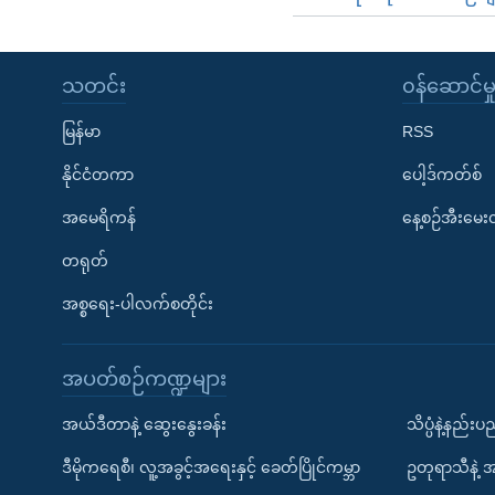
သတင်း
၀န်ဆောင်မှ
မြန်မာ
RSS
နိုင်ငံတကာ
ပေါ့ဒ်ကတ်စ်
အမေရိကန်
နေ့စဉ်အီးမေ
တရုတ်
အစ္စရေး-ပါလက်စတိုင်း
အပတ်စဉ်ကဏ္ဍများ
အယ်ဒီတာနဲ့ ဆွေးနွေးခန်း
သိပ္ပံနဲ့နည်း
ဒီမိုကရေစီ၊ လူ့အခွင့်အရေးနှင့် ခေတ်ပြိုင်ကမ္ဘာ
ဥတုရာသီနဲ့ 