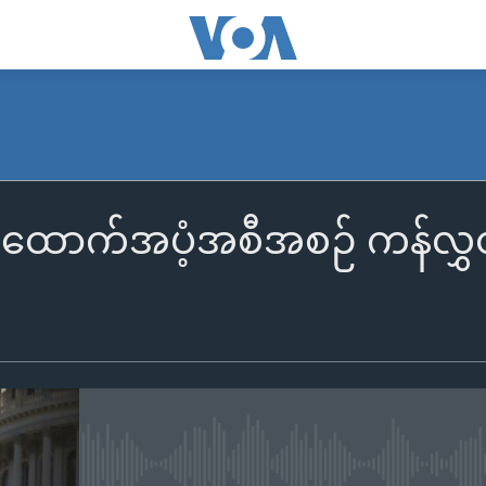
းအထောက်အပံ့အစီအစဉ် ကန်လွှ
No media source currently availa