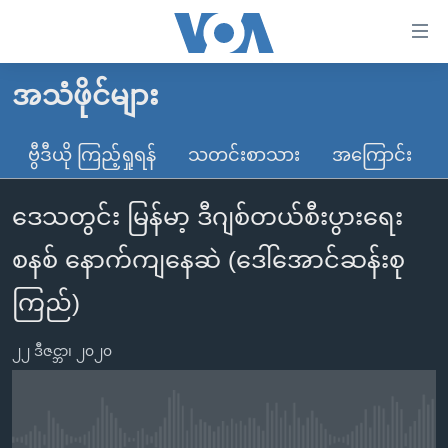
သုံး
ရ
လွယ်ကူ
အသံဖိုင်များ
မူလစာမျက်နှာ
စေ
မြန်မာ
ဗွီဒီယို ကြည့်ရှုရန်
သတင်းစာသား
အကြောင်း
သည့်
ကမ္ဘာ့သတင်းများ
Link
ဒေသတွင်း မြန်မာ့ ဒီဂျစ်တယ်စီးပွားရေး
ဗွီဒီယို
နိုင်ငံတကာ
များ
သတင်းလွတ်လပ်ခွင့်
အမေရိကန်
စနစ် နောက်ကျနေဆဲ (ဒေါ်အောင်ဆန်းစု
ပင်မ
ရပ်ဝန်းတခု လမ်းတခု အလွန်
တရုတ်
အကြောင်းအရာ
ကြည်)
သို့
အင်္ဂလိပ်စာလေ့လာမယ်
အစ္စရေး-ပါလက်စတိုင်း
ကျော်
၂၂ ဒီဇင္ဘာ၊ ၂၀၂၀
အပတ်စဉ်ကဏ္ဍများ
အမေရိကန်သုံးအီဒီယံ
ကြည့်
ရေဒီယိုနှင့်ရုပ်သံ အချက်အလက်များ
မကြေးမုံရဲ့ အင်္ဂလိပ်စာ
ရေဒီယို
ရန်
ပင်မ
ရေဒီယို/တီဗွီအစီအစဉ်
ရုပ်ရှင်ထဲက အင်္ဂလိပ်စာ
တီဗွီ