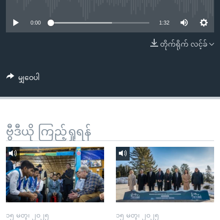
No media source currently available
အ
သုတပဒေသာ အင်္ဂလိပ်စာ
ညွန်း
Learning English
0:00
1:32
စာမျက်နှာ
သို့
ဗွီအိုအေ လူမှုကွန်ယက်များ
တိုက်ရိုက် လင့်ခ်
ကျော်
ကြည့်
မျှဝေပါ
ရန်
ဘာသာစကားများ
ရှာဖွေ
ရန်
နေရာ
ဗွီဒီယို ကြည့်ရှုရန်
သို့
ကျော်
ရန်
၁၅ မတ္၊ ၂၀၂၅
၁၅ မတ္၊ ၂၀၂၅