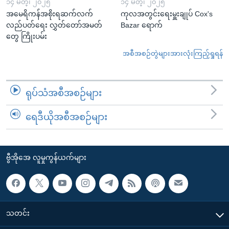
၁၄ မတ္၊ ၂၀၂၅
၁၄ မတ္၊ ၂၀၂၅
အမေရိကန်အစိုးရဆက်လက်
ကုလအတွင်းရေးမှူးချုပ် Cox's
လည်ပတ်ရေး လွှတ်တော်အမတ်
Bazar ရောက်
တွေ ကြိုးပမ်း
အစီအစဉ်တွဲများအားလုံးကြည့်ရှုရန်
ရုပ်သံအစီအစဉ်များ
ရေဒီယိုအစီအစဉ်များ
ဗွီအိုအေ လူမှုကွန်ယက်များ
သတင်း