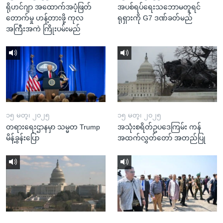
ရိုဟင်ဂျာ အထောက်အပံ့ဖြတ်
အပစ်ရပ်ရေးသဘောမတူရင်
တောက်မှု ဟန့်တားဖို့ ကုလ
ရုရှားကို G7 ဒဏ်ခတ်မည်
အကြီးအကဲ ကြိုးပမ်းမည်
၁၅ မတ္၊ ၂၀၂၅
၁၅ မတ္၊ ၂၀၂၅
တရားရေးဌာနမှာ သမ္မတ Trump
အသုံးစရိတ်ဥပဒေကြမ်း ကန်
မိန့်ခွန်းပြော
အထက်လွှတ်တော် အတည်ပြု