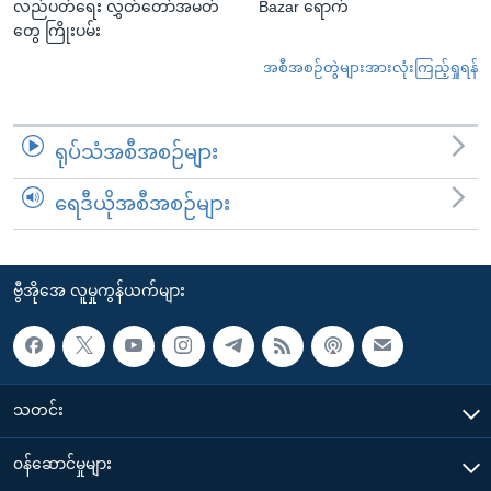
လည်ပတ်ရေး လွှတ်တော်အမတ်
Bazar ရောက်
တွေ ကြိုးပမ်း
အစီအစဉ်တွဲများအားလုံးကြည့်ရှုရန်
ရုပ်သံအစီအစဉ်များ
ရေဒီယိုအစီအစဉ်များ
ဗွီအိုအေ လူမှုကွန်ယက်များ
သတင်း
၀န်ဆောင်မှုများ