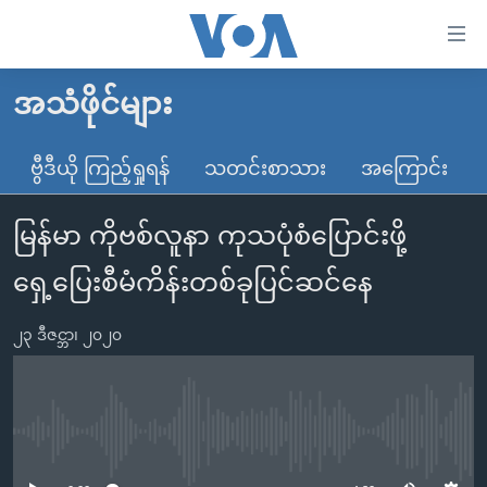
သုံး
ရ
လွယ်ကူ
အသံဖိုင်များ
မူလစာမျက်နှာ
စေ
မြန်မာ
ဗွီဒီယို ကြည့်ရှုရန်
သတင်းစာသား
အကြောင်း
သည့်
ကမ္ဘာ့သတင်းများ
Link
မြန်မာ ကိုဗစ်လူနာ ကုသပုံစံပြောင်းဖို့
ဗွီဒီယို
နိုင်ငံတကာ
များ
သတင်းလွတ်လပ်ခွင့်
အမေရိကန်
ရှေ့ပြေးစီမံကိန်းတစ်ခုပြင်ဆင်နေ
ပင်မ
ရပ်ဝန်းတခု လမ်းတခု အလွန်
တရုတ်
အကြောင်းအရာ
၂၃ ဒီဇင္ဘာ၊ ၂၀၂၀
သို့
အင်္ဂလိပ်စာလေ့လာမယ်
အစ္စရေး-ပါလက်စတိုင်း
ကျော်
အပတ်စဉ်ကဏ္ဍများ
အမေရိကန်သုံးအီဒီယံ
ကြည့်
ရေဒီယိုနှင့်ရုပ်သံ အချက်အလက်များ
မကြေးမုံရဲ့ အင်္ဂလိပ်စာ
ရေဒီယို
ရန်
No media source currently available
ပင်မ
ရေဒီယို/တီဗွီအစီအစဉ်
ရုပ်ရှင်ထဲက အင်္ဂလိပ်စာ
တီဗွီ