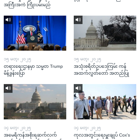
အကြီးအကဲ ကြိုးပမ်းမည်
၁၅ မတ္၊ ၂၀၂၅
၁၅ မတ္၊ ၂၀၂၅
တရားရေးဌာနမှာ သမ္မတ Trump
အသုံးစရိတ်ဥပဒေကြမ်း ကန်
မိန့်ခွန်းပြော
အထက်လွှတ်တော် အတည်ပြု
၁၄ မတ္၊ ၂၀၂၅
၁၄ မတ္၊ ၂၀၂၅
အမေရိကန်အစိုးရဆက်လက်
ကုလအတွင်းရေးမှူးချုပ် Cox's