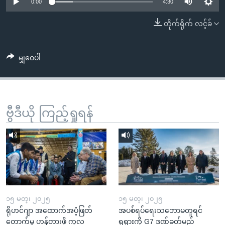
အ
0:00
4:30
သုတပဒေသာ အင်္ဂလိပ်စာ
ညွန်း
Learning English
တိုက်ရိုက် လင့်ခ်
စာမျက်နှာ
သို့
ဗွီအိုအေ လူမှုကွန်ယက်များ
ကျော်
မျှဝေပါ
ကြည့်
ရန်
ဘာသာစကားများ
ရှာဖွေ
ဗွီဒီယို ကြည့်ရှုရန်
ရန်
နေရာ
သို့
ကျော်
ရန်
၁၅ မတ္၊ ၂၀၂၅
၁၅ မတ္၊ ၂၀၂၅
ရိုဟင်ဂျာ အထောက်အပံ့ဖြတ်
အပစ်ရပ်ရေးသဘောမတူရင်
တောက်မှု ဟန့်တားဖို့ ကုလ
ရုရှားကို G7 ဒဏ်ခတ်မည်