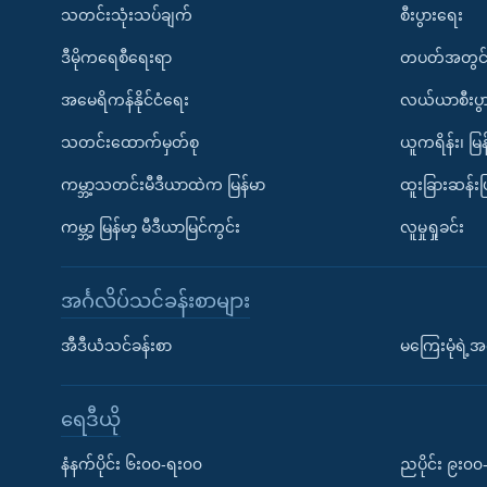
သတင်းသုံးသပ်ချက်
စီးပွားရေး
ဒီမိုကရေစီရေးရာ
တပတ်အတွင်
အမေရိကန်နိုင်ငံရေး
လယ်ယာစီးပွ
သတင်းထောက်မှတ်စု
ယူကရိန်း၊ မြန
ကမ္ဘာ့သတင်းမီဒီယာထဲက မြန်မာ
ထူးခြားဆန်း
ကမ္ဘာ့ မြန်မာ့ မီဒီယာမြင်ကွင်း
လူမှုရှုခင်း
အင်္ဂလိပ်သင်ခန်းစာများ
အီဒီယံသင်ခန်းစာ
မကြေးမုံရဲ့အင
ရေဒီယို
နံနက်ပိုင်း ၆း၀၀-ရး၀၀
ညပိုင်း ၉း၀