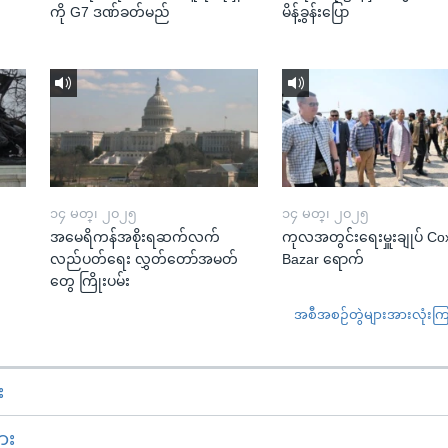
ကို G7 ဒဏ်ခတ်မည်
မိန့်ခွန်းပြော
၁၄ မတ္၊ ၂၀၂၅
၁၄ မတ္၊ ၂၀၂၅
အမေရိကန်အစိုးရဆက်လက်
ကုလအတွင်းရေးမှူးချုပ် Co
လည်ပတ်ရေး လွှတ်တော်အမတ်
Bazar ရောက်
တွေ ကြိုးပမ်း
အစီအစဉ်တွဲများအားလုံးကြည့
း
ား