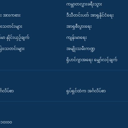
ကမ္ဘာတလွှားခရီးသွား
း အားကစား
ဒီသီတင်းပတ် အာရှနိုင်ငံရေး
ားသတင်းများ
အာရှစီးပွားရေး
်မာ နှိုင်းယှဉ်ချက်
ကျန်းမာရေး
ပြားသတင်းများ
အမျိုးသမီးကဏ္ဍ
ရိုဟင်ဂျာအရေး မျှော်လင့်ချက်
်္ဂလိပ်စာ
ရုပ်ရှင်ထဲက အင်္ဂလိပ်စာ
၀-၁၀း၀၀