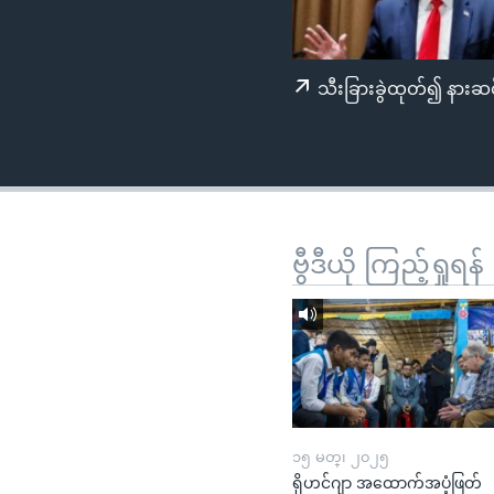
သုတပဒေသာ အင်္ဂလိပ်စာ
အ
ညွန်း
စာမျက်နှာ
သီးခြားခွဲထုတ်၍ နားဆင
သို့
ကျော်
ကြည့်
ရန်
ရှာဖွေ
ရန်
ဗွီဒီယို ကြည့်ရှုရန်
နေရာ
သို့
ကျော်
ရန်
၁၅ မတ္၊ ၂၀၂၅
ရိုဟင်ဂျာ အထောက်အပံ့ဖြတ်