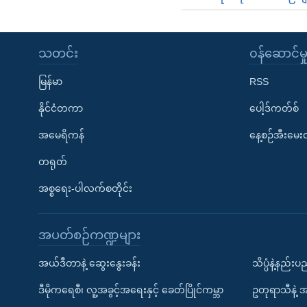
သတင်း
၀န်ဆောင်မှ
မြန်မာ
RSS
နိုင်ငံတကာ
ပေါ့ဒ်ကတ်စ်
အမေရိကန်
နေ့စဉ်အီးမေ
တရုတ်
အစ္စရေး-ပါလက်စတိုင်း
အပတ်စဉ်ကဏ္ဍများ
အယ်ဒီတာနဲ့ ဆွေးနွေးခန်း
သိပ္ပံနဲ့နည်း
ဒီမိုကရေစီ၊ လူ့အခွင့်အရေးနှင့် ခေတ်ပြိုင်ကမ္ဘာ
ဥတုရာသီနဲ့ 