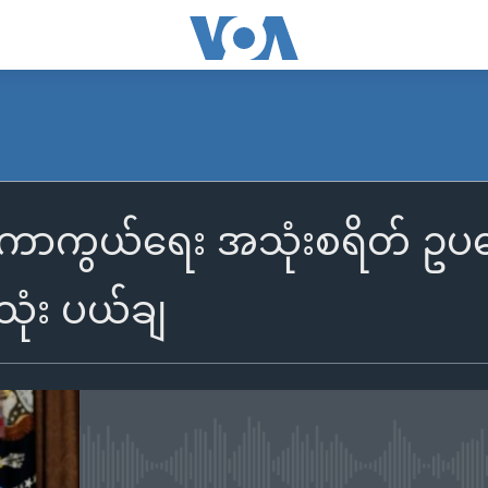
ကာကွယ်ရေး အသုံးစရိတ် ဥပဒေ
သုံး ပယ်ချ
No media source currently availa