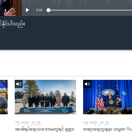
0:00
်နိုင်ပါသည်။
၁၅ မတ္၊ ၂၀၂၅
၁၅ မတ္၊ ၂၀၂၅
အပစ်ရပ်ရေးသဘောမတူရင် ရုရှား
တရားရေးဌာနမှာ သမ္မတ T