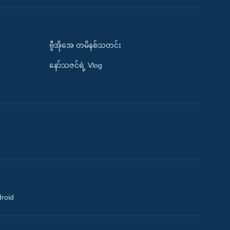
ဗွီအိုအေ တမိနစ်သတင်း
နော်သဇင်ရဲ့ Vlog
droid