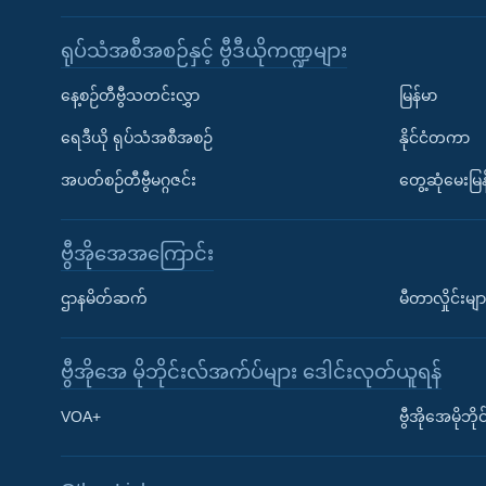
ရုပ်သံအစီအစဉ်နှင့် ဗွီဒီယိုကဏ္ဍများ
နေ့စဉ်တီဗွီသတင်းလွှာ
မြန်မာ
ရေဒီယို ရုပ်သံအစီအစဉ်
နိုင်ငံတကာ
အပတ်စဉ်တီဗွီမဂ္ဂဇင်း
တွေ့ဆုံမေးမြန
ဗွီအိုအေအကြောင်း
ဌာနမိတ်ဆက်
မီတာလှိုင်းမျာ
ဗွီအိုအေ မိုဘိုင်းလ်အက်ပ်များ ဒေါင်းလုတ်ယူရန်
Learning English
VOA+
ဗွီအိုအေမိုဘ
ဗွီအိုအေ လူမှုကွန်ယက်များ