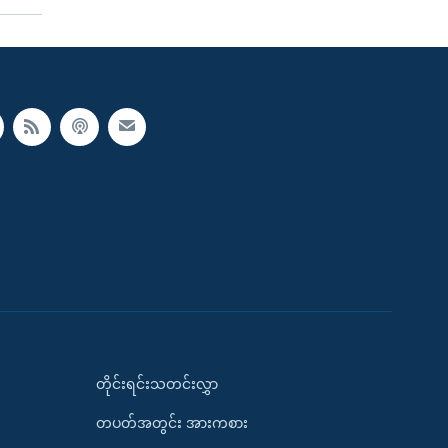
တိုင်းရင်းသတင်းလွှာ
တပတ်အတွင်း အားကစား