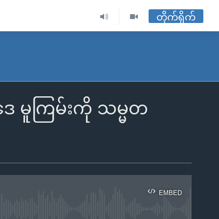
တိုက်ရိုက်
 မူကြမ်းကို သမ္မတ
EMBED
ble