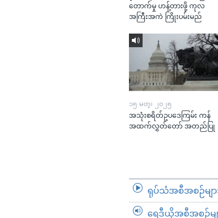
တောက်မှု ဟန့်တားဖို့ ကုလ
အကြီးအကဲ ကြိုးပမ်းမည်
၁၅ မတ္၊ ၂၀၂၅
အသုံးစရိတ်ဥပဒေကြမ်း ကန်
အထက်လွှတ်တော် အတည်ပြု
ရုပ်သံအစီအစဉ်မျာ
ရေဒီယိုအစီအစဉ်မျ