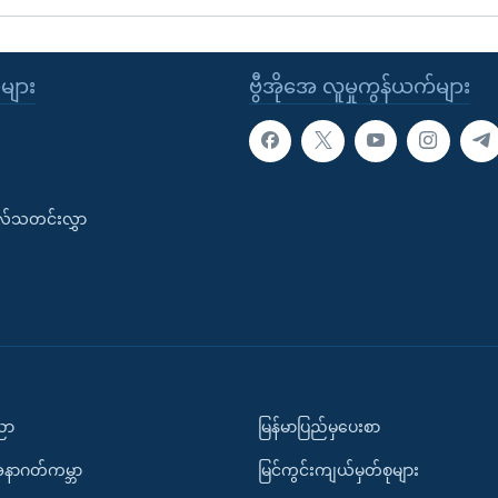
ုများ
ဗွီအိုအေ လူမှုကွန်ယက်များ
းလ်သတင်းလွှာ
ပညာ
မြန်မာပြည်မှပေးစာ
အနာဂတ်ကမ္ဘာ
မြင်ကွင်းကျယ်မှတ်စုများ