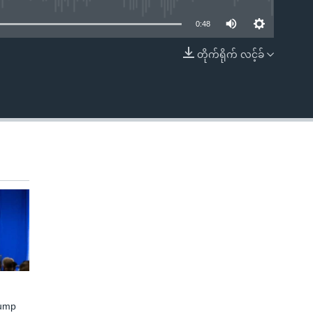
0:48
တိုက်ရိုက် လင့်ခ်
EMBED
rump