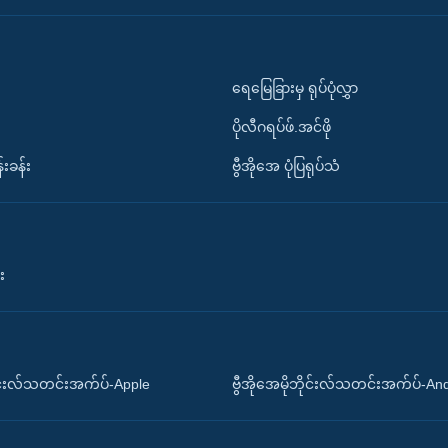
ရေမြေခြားမှ ရုပ်ပုံလွှာ
ပိုလီဂရပ်ဖ်.အင်ဖို
်းခန်း
ဗွီအိုအေ ပုံပြရုပ်သံ
း
ိုင်းလ်သတင်းအက်ပ်-Apple
ဗွီအိုအေမိုဘိုင်းလ်သတင်းအက်ပ်-An