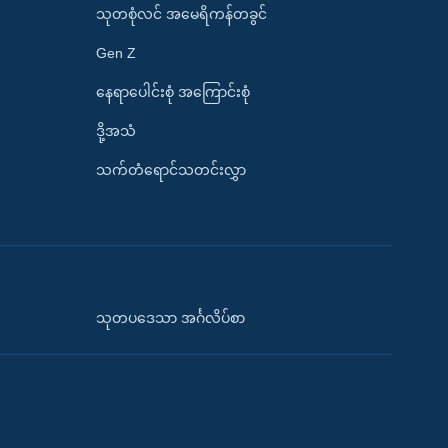
သုတစုံလင် အမေရိကန်တခွင်
Gen Z
နေရာပေါင်းစုံ အကြောင်းစုံ
ဒို့အသံ
သက်တံရောင်သတင်းလွှာ
သုတပဒေသာ အင်္ဂလိပ်စာ