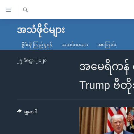
သုံး
ရ
ရှာဖွေ
လွယ်ကူ
မူလစာမျက်နှာ
အသံဖိုင်များ
ရ
စေ
မြန်မာ
လာ
ဗွီဒီယို ကြည့်ရှုရန်
သတင်းစာသား
အကြောင်း
သည့်
ဒ်
ကမ္ဘာ့သတင်းများ
Link
ဗွီဒီယို
နိုင်ငံတကာ
၂၅ ဒီဇင္ဘာ၊ ၂၀၂၀
အမေရိကန် 
များ
သတင်းလွတ်လပ်ခွင့်
အမေရိကန်
ပင်မ
ရပ်ဝန်းတခု လမ်းတခု အလွန်
တရုတ်
Trump ဗီတို
အကြောင်းအရာ
အင်္ဂလိပ်စာလေ့လာမယ်
အစ္စရေး-ပါလက်စတိုင်း
သို့
အပတ်စဉ်ကဏ္ဍများ
အမေရိကန်သုံးအီဒီယံ
ကျော်
ကြည့်
မျှဝေပါ
ရေဒီယိုနှင့်ရုပ်သံ အချက်အလက်များ
မကြေးမုံရဲ့ အင်္ဂလိပ်စာ
ရေဒီယို
ရန်
ရေဒီယို/တီဗွီအစီအစဉ်
ရုပ်ရှင်ထဲက အင်္ဂလိပ်စာ
တီဗွီ
ပင်မ