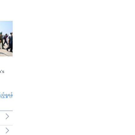
x's
်ရှုရန်