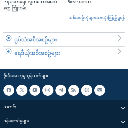
လည်ပတ်ရေး လွှတ်တော်အမတ်
Bazar ရောက်
တွေ ကြိုးပမ်း
အစီအစဉ်တွဲများအားလုံးကြည့်ရှုရန်
ရုပ်သံအစီအစဉ်များ
ရေဒီယိုအစီအစဉ်များ
ဗွီအိုအေ လူမှုကွန်ယက်များ
သတင်း
၀န်ဆောင်မှုများ