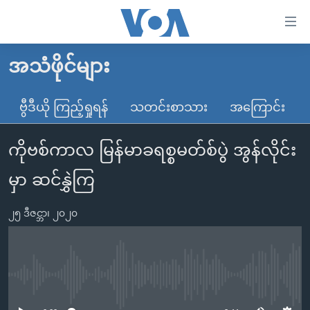
သုံး
ရ
လွယ်ကူ
အသံဖိုင်များ
မူလစာမျက်နှာ
စေ
မြန်မာ
ဗွီဒီယို ကြည့်ရှုရန်
သတင်းစာသား
အကြောင်း
သည့်
ကမ္ဘာ့သတင်းများ
Link
ကိုဗစ်ကာလ မြန်မာခရစ္စမတ်စ်ပွဲ အွန်လိုင်း
ဗွီဒီယို
နိုင်ငံတကာ
များ
သတင်းလွတ်လပ်ခွင့်
အမေရိကန်
မှာ ဆင်နွှဲကြ
ပင်မ
ရပ်ဝန်းတခု လမ်းတခု အလွန်
တရုတ်
အကြောင်းအရာ
၂၅ ဒီဇင္ဘာ၊ ၂၀၂၀
သို့
အင်္ဂလိပ်စာလေ့လာမယ်
အစ္စရေး-ပါလက်စတိုင်း
ကျော်
အပတ်စဉ်ကဏ္ဍများ
အမေရိကန်သုံးအီဒီယံ
ကြည့်
ရေဒီယိုနှင့်ရုပ်သံ အချက်အလက်များ
မကြေးမုံရဲ့ အင်္ဂလိပ်စာ
ရေဒီယို
ရန်
No media source currently available
ပင်မ
ရေဒီယို/တီဗွီအစီအစဉ်
ရုပ်ရှင်ထဲက အင်္ဂလိပ်စာ
တီဗွီ