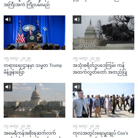
အကြီးအကဲ ကြိုးပမ်းမည်
၁၅ မတ္၊ ၂၀၂၅
၁၅ မတ္၊ ၂၀၂၅
တရားရေးဌာနမှာ သမ္မတ Trump
အသုံးစရိတ်ဥပဒေကြမ်း ကန်
မိန့်ခွန်းပြော
အထက်လွှတ်တော် အတည်ပြု
၁၄ မတ္၊ ၂၀၂၅
၁၄ မတ္၊ ၂၀၂၅
အမေရိကန်အစိုးရဆက်လက်
ကုလအတွင်းရေးမှူးချုပ် Cox's