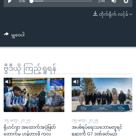
အ
0:00
2:44
သုတပဒေသာ အင်္ဂလိပ်စာ
ညွန်း
Learning English
တိုက်ရိုက် လင့်ခ်
စာမျက်နှာ
သို့
ဗွီအိုအေ လူမှုကွန်ယက်များ
ကျော်
မျှဝေပါ
ကြည့်
ရန်
ဘာသာစကားများ
ရှာဖွေ
ဗွီဒီယို ကြည့်ရှုရန်
ရန်
နေရာ
သို့
ကျော်
ရန်
၁၅ မတ္၊ ၂၀၂၅
၁၅ မတ္၊ ၂၀၂၅
ရိုဟင်ဂျာ အထောက်အပံ့ဖြတ်
အပစ်ရပ်ရေးသဘောမတူရင်
တောက်မှု ဟန့်တားဖို့ ကုလ
ရုရှားကို G7 ဒဏ်ခတ်မည်