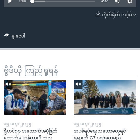
အ
0:00
4:32
သုတပဒေသာ အင်္ဂလိပ်စာ
ညွန်း
Learning English
တိုက်ရိုက် လင့်ခ်
စာမျက်နှာ
သို့
ဗွီအိုအေ လူမှုကွန်ယက်များ
ကျော်
မျှဝေပါ
ကြည့်
ရန်
ဘာသာစကားများ
ရှာဖွေ
ဗွီဒီယို ကြည့်ရှုရန်
ရန်
နေရာ
သို့
ကျော်
ရန်
၁၅ မတ္၊ ၂၀၂၅
၁၅ မတ္၊ ၂၀၂၅
ရိုဟင်ဂျာ အထောက်အပံ့ဖြတ်
အပစ်ရပ်ရေးသဘောမတူရင်
တောက်မှု ဟန့်တားဖို့ ကုလ
ရုရှားကို G7 ဒဏ်ခတ်မည်