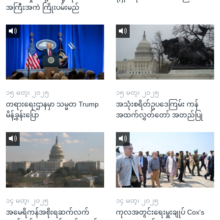
အကြီးအကဲ ကြိုးပမ်းမည်
၁၅ မတ္၊ ၂၀၂၅
၁၅ မတ္၊ ၂၀၂၅
တရားရေးဌာနမှာ သမ္မတ Trump
အသုံးစရိတ်ဥပဒေကြမ်း ကန်
မိန့်ခွန်းပြော
အထက်လွှတ်တော် အတည်ပြု
၁၄ မတ္၊ ၂၀၂၅
၁၄ မတ္၊ ၂၀၂၅
အမေရိကန်အစိုးရဆက်လက်
ကုလအတွင်းရေးမှူးချုပ် Cox's