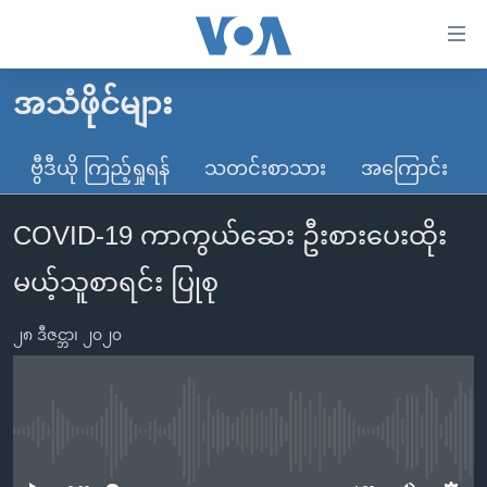
သုံး
ရ
လွယ်ကူ
အသံဖိုင်များ
မူလစာမျက်နှာ
စေ
မြန်မာ
ဗွီဒီယို ကြည့်ရှုရန်
သတင်းစာသား
အကြောင်း
သည့်
ကမ္ဘာ့သတင်းများ
Link
COVID-19 ကာကွယ်ဆေး ဦးစားပေးထိုး
ဗွီဒီယို
နိုင်ငံတကာ
များ
သတင်းလွတ်လပ်ခွင့်
အမေရိကန်
မယ့်သူစာရင်း ပြုစု
ပင်မ
ရပ်ဝန်းတခု လမ်းတခု အလွန်
တရုတ်
အကြောင်းအရာ
၂၈ ဒီဇင္ဘာ၊ ၂၀၂၀
သို့
အင်္ဂလိပ်စာလေ့လာမယ်
အစ္စရေး-ပါလက်စတိုင်း
ကျော်
အပတ်စဉ်ကဏ္ဍများ
အမေရိကန်သုံးအီဒီယံ
ကြည့်
ရေဒီယိုနှင့်ရုပ်သံ အချက်အလက်များ
မကြေးမုံရဲ့ အင်္ဂလိပ်စာ
ရေဒီယို
ရန်
No media source currently available
ပင်မ
ရေဒီယို/တီဗွီအစီအစဉ်
ရုပ်ရှင်ထဲက အင်္ဂလိပ်စာ
တီဗွီ