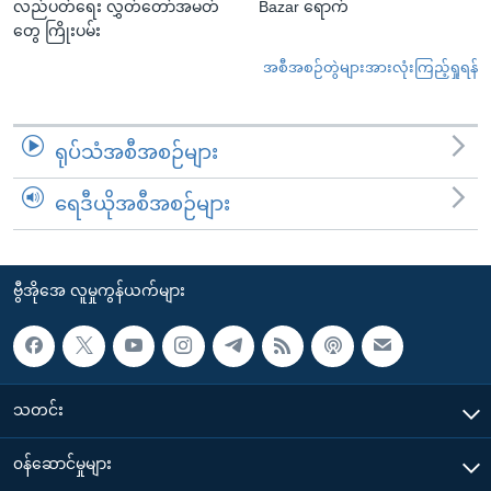
လည်ပတ်ရေး လွှတ်တော်အမတ်
Bazar ရောက်
တွေ ကြိုးပမ်း
အစီအစဉ်တွဲများအားလုံးကြည့်ရှုရန်
ရုပ်သံအစီအစဉ်များ
ရေဒီယိုအစီအစဉ်များ
ဗွီအိုအေ လူမှုကွန်ယက်များ
သတင်း
၀န်ဆောင်မှုများ