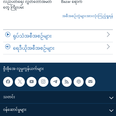
လည်ပတ်ရေး လွှတ်တော်အမတ်
Bazar ရောက်
တွေ ကြိုးပမ်း
အစီအစဉ်တွဲများအားလုံးကြည့်ရှုရန်
ရုပ်သံအစီအစဉ်များ
ရေဒီယိုအစီအစဉ်များ
ဗွီအိုအေ လူမှုကွန်ယက်များ
သတင်း
၀န်ဆောင်မှုများ