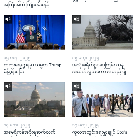
အကြီးအကဲ ကြိုးပမ်းမည်
၁၅ မတ္၊ ၂၀၂၅
၁၅ မတ္၊ ၂၀၂၅
တရားရေးဌာနမှာ သမ္မတ Trump
အသုံးစရိတ်ဥပဒေကြမ်း ကန်
မိန့်ခွန်းပြော
အထက်လွှတ်တော် အတည်ပြု
၁၄ မတ္၊ ၂၀၂၅
၁၄ မတ္၊ ၂၀၂၅
အမေရိကန်အစိုးရဆက်လက်
ကုလအတွင်းရေးမှူးချုပ် Cox's