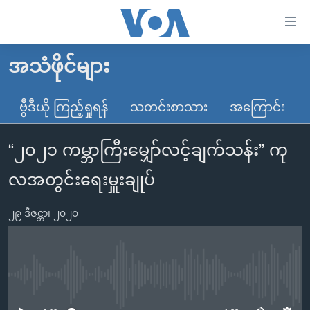
သုံး
ရ
လွယ်ကူ
အသံဖိုင်များ
မူလစာမျက်နှာ
စေ
မြန်မာ
ဗွီဒီယို ကြည့်ရှုရန်
သတင်းစာသား
အကြောင်း
သည့်
ကမ္ဘာ့သတင်းများ
Link
“၂၀၂၁ ကမ္ဘာကြီးမျှော်လင့်ချက်သန်း” ကု
ဗွီဒီယို
နိုင်ငံတကာ
များ
သတင်းလွတ်လပ်ခွင့်
အမေရိကန်
လအတွင်းရေးမှူးချုပ်
ပင်မ
ရပ်ဝန်းတခု လမ်းတခု အလွန်
တရုတ်
အကြောင်းအရာ
၂၉ ဒီဇင္ဘာ၊ ၂၀၂၀
သို့
အင်္ဂလိပ်စာလေ့လာမယ်
အစ္စရေး-ပါလက်စတိုင်း
ကျော်
အပတ်စဉ်ကဏ္ဍများ
အမေရိကန်သုံးအီဒီယံ
ကြည့်
ရေဒီယိုနှင့်ရုပ်သံ အချက်အလက်များ
မကြေးမုံရဲ့ အင်္ဂလိပ်စာ
ရေဒီယို
ရန်
No media source currently available
ပင်မ
ရေဒီယို/တီဗွီအစီအစဉ်
ရုပ်ရှင်ထဲက အင်္ဂလိပ်စာ
တီဗွီ