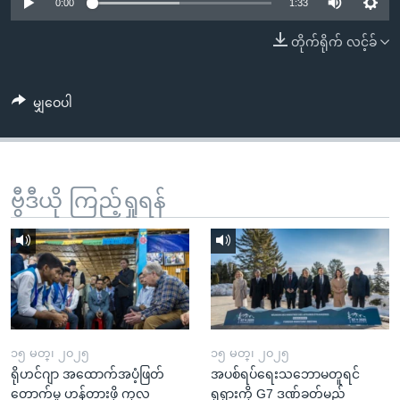
အ
0:00
1:33
သုတပဒေသာ အင်္ဂလိပ်စာ
ညွန်း
Learning English
တိုက်ရိုက် လင့်ခ်
စာမျက်နှာ
သို့
ဗွီအိုအေ လူမှုကွန်ယက်များ
ကျော်
မျှဝေပါ
ကြည့်
ရန်
ဘာသာစကားများ
ရှာဖွေ
ဗွီဒီယို ကြည့်ရှုရန်
ရန်
နေရာ
သို့
ကျော်
ရန်
၁၅ မတ္၊ ၂၀၂၅
၁၅ မတ္၊ ၂၀၂၅
ရိုဟင်ဂျာ အထောက်အပံ့ဖြတ်
အပစ်ရပ်ရေးသဘောမတူရင်
တောက်မှု ဟန့်တားဖို့ ကုလ
ရုရှားကို G7 ဒဏ်ခတ်မည်