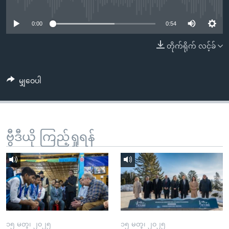
No media source currently available
အ
သုတပဒေသာ အင်္ဂလိပ်စာ
ညွန်း
Learning English
0:00
0:54
စာမျက်နှာ
သို့
ဗွီအိုအေ လူမှုကွန်ယက်များ
တိုက်ရိုက် လင့်ခ်
ကျော်
ကြည့်
မျှဝေပါ
ရန်
ဘာသာစကားများ
ရှာဖွေ
ရန်
နေရာ
ဗွီဒီယို ကြည့်ရှုရန်
သို့
ကျော်
ရန်
၁၅ မတ္၊ ၂၀၂၅
၁၅ မတ္၊ ၂၀၂၅