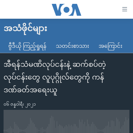
သုံး
ရ
လွယ်ကူ
အသံဖိုင်များ
မူလစာမျက်နှာ
စေ
မြန်မာ
ဗွီဒီယို ကြည့်ရှုရန်
သတင်းစာသား
အကြောင်း
သည့်
ကမ္ဘာ့သတင်းများ
Link
အီရန်သံမဏိလုပ်ငန်းနဲ့ ဆက်စပ်တဲ့
ဗွီဒီယို
နိုင်ငံတကာ
များ
သတင်းလွတ်လပ်ခွင့်
အမေရိကန်
လုပ်ငန်းတွေ လူပုဂ္ဂိုလ်တွေကို ကန်
ပင်မ
ရပ်ဝန်းတခု လမ်းတခု အလွန်
တရုတ်
အကြောင်းအရာ
ဒဏ်ခတ်အရေးယူ
သို့
အင်္ဂလိပ်စာလေ့လာမယ်
အစ္စရေး-ပါလက်စတိုင်း
ကျော်
၀၆ ဇန္နဝါရီ၊ ၂၀၂၁
အပတ်စဉ်ကဏ္ဍများ
အမေရိကန်သုံးအီဒီယံ
ကြည့်
ရေဒီယိုနှင့်ရုပ်သံ အချက်အလက်များ
မကြေးမုံရဲ့ အင်္ဂလိပ်စာ
ရေဒီယို
ရန်
ပင်မ
ရေဒီယို/တီဗွီအစီအစဉ်
ရုပ်ရှင်ထဲက အင်္ဂလိပ်စာ
တီဗွီ