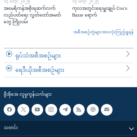
၁၄ မတ္၊ ၂၀၂၅
၁၄ မတ္၊ ၂၀၂၅
အမေရိကန်အစိုးရဆက်လက်
ကုလအတွင်းရေးမှူးချုပ် Cox's
လည်ပတ်ရေး လွှတ်တော်အမတ်
Bazar ရောက်
တွေ ကြိုးပမ်း
အစီအစဉ်တွဲများအားလုံးကြည့်ရှုရန်
ရုပ်သံအစီအစဉ်များ
ရေဒီယိုအစီအစဉ်များ
ဗွီအိုအေ လူမှုကွန်ယက်များ
သတင်း