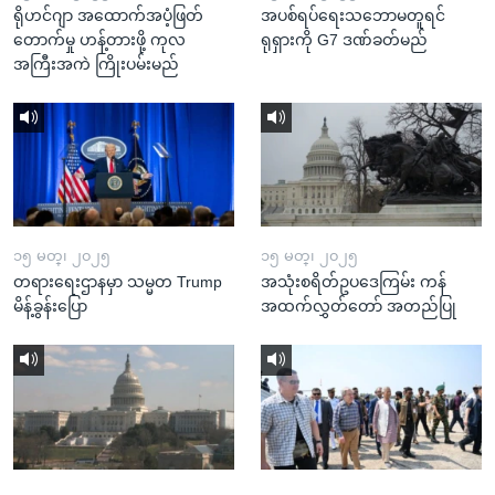
ရိုဟင်ဂျာ အထောက်အပံ့ဖြတ်
အပစ်ရပ်ရေးသဘောမတူရင်
တောက်မှု ဟန့်တားဖို့ ကုလ
ရုရှားကို G7 ဒဏ်ခတ်မည်
အကြီးအကဲ ကြိုးပမ်းမည်
၁၅ မတ္၊ ၂၀၂၅
၁၅ မတ္၊ ၂၀၂၅
တရားရေးဌာနမှာ သမ္မတ Trump
အသုံးစရိတ်ဥပဒေကြမ်း ကန်
မိန့်ခွန်းပြော
အထက်လွှတ်တော် အတည်ပြု