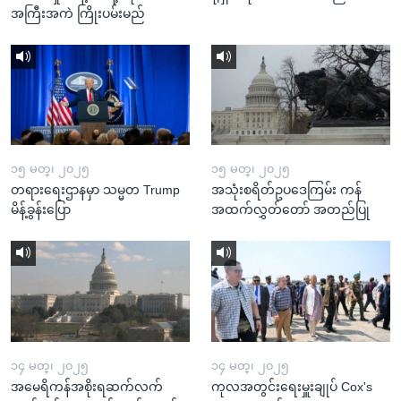
အကြီးအကဲ ကြိုးပမ်းမည်
၁၅ မတ္၊ ၂၀၂၅
၁၅ မတ္၊ ၂၀၂၅
တရားရေးဌာနမှာ သမ္မတ Trump
အသုံးစရိတ်ဥပဒေကြမ်း ကန်
မိန့်ခွန်းပြော
အထက်လွှတ်တော် အတည်ပြု
၁၄ မတ္၊ ၂၀၂၅
၁၄ မတ္၊ ၂၀၂၅
အမေရိကန်အစိုးရဆက်လက်
ကုလအတွင်းရေးမှူးချုပ် Cox's