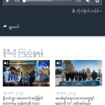
အ
0:00
1:44
သုတပဒေသာ အင်္ဂလိပ်စာ
ညွန်း
Learning English
တိုက်ရိုက် လင့်ခ်
စာမျက်နှာ
သို့
ဗွီအိုအေ လူမှုကွန်ယက်များ
ကျော်
မျှဝေပါ
ကြည့်
ရန်
ဘာသာစကားများ
ရှာဖွေ
ဗွီဒီယို ကြည့်ရှုရန်
ရန်
နေရာ
သို့
ကျော်
ရန်
၁၅ မတ္၊ ၂၀၂၅
၁၅ မတ္၊ ၂၀၂၅
ရိုဟင်ဂျာ အထောက်အပံ့ဖြတ်
အပစ်ရပ်ရေးသဘောမတူရင်
တောက်မှု ဟန့်တားဖို့ ကုလ
ရုရှားကို G7 ဒဏ်ခတ်မည်