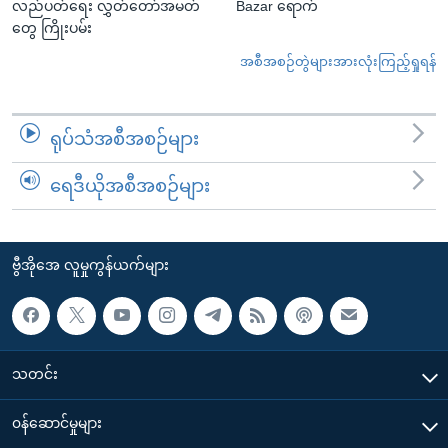
လည်ပတ်ရေး လွှတ်တော်အမတ်
Bazar ရောက်
တွေ ကြိုးပမ်း
အစီအစဉ်တွဲများအားလုံးကြည့်ရှုရန်
ရုပ်သံအစီအစဉ်များ
ရေဒီယိုအစီအစဉ်များ
ဗွီအိုအေ လူမှုကွန်ယက်များ
သတင်း
၀န်ဆောင်မှုများ