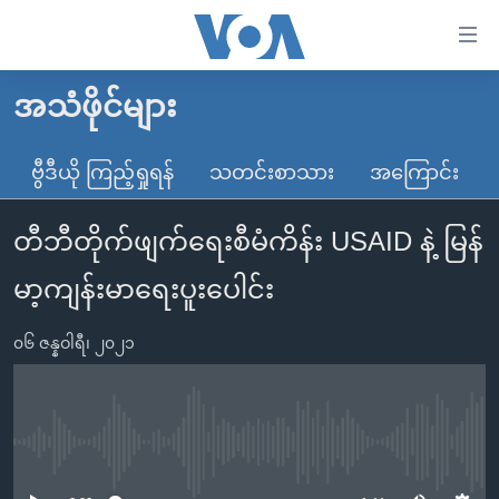
သုံး
ရ
လွယ်ကူ
အသံဖိုင်များ
မူလစာမျက်နှာ
စေ
မြန်မာ
ဗွီဒီယို ကြည့်ရှုရန်
သတင်းစာသား
အကြောင်း
သည့်
ကမ္ဘာ့သတင်းများ
Link
တီဘီတိုက်ဖျက်ရေးစီမံကိန်း USAID နဲ့ မြန်
ဗွီဒီယို
နိုင်ငံတကာ
များ
သတင်းလွတ်လပ်ခွင့်
အမေရိကန်
မာ့ကျန်းမာရေးပူးပေါင်း
ပင်မ
ရပ်ဝန်းတခု လမ်းတခု အလွန်
တရုတ်
အကြောင်းအရာ
၀၆ ဇန္နဝါရီ၊ ၂၀၂၁
သို့
အင်္ဂလိပ်စာလေ့လာမယ်
အစ္စရေး-ပါလက်စတိုင်း
ကျော်
အပတ်စဉ်ကဏ္ဍများ
အမေရိကန်သုံးအီဒီယံ
ကြည့်
ရေဒီယိုနှင့်ရုပ်သံ အချက်အလက်များ
မကြေးမုံရဲ့ အင်္ဂလိပ်စာ
ရေဒီယို
ရန်
No media source currently available
ပင်မ
ရေဒီယို/တီဗွီအစီအစဉ်
ရုပ်ရှင်ထဲက အင်္ဂလိပ်စာ
တီဗွီ