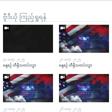
ဗွီဒီယို ကြည့်ရှုရန်
၃၁ မတ္၊ ၂၀၂၅
၂၈ မတ္၊ ၂၀၂၅
နေ့စဉ် တီဗွီသတင်းလွှာ
နေ့စဉ် တီဗွီသတင်းလွှာ
၂၇ မတ္၊ ၂၀၂၅
၂၆ မတ္၊ ၂၀၂၅