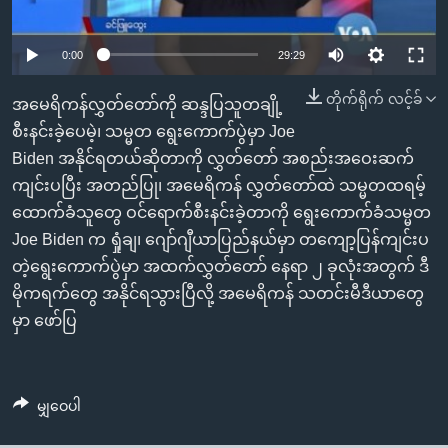
အ
သုတပဒေသာ အင်္ဂလိပ်စာ
ညွန်း
Learning English
0:00
29:29
စာမျက်နှာ
သို့
ဗွီအိုအေ လူမှုကွန်ယက်များ
တိုက်ရိုက် လင့်ခ်
အမေရိကန်လွှတ်တော်ကို ဆန္ဒပြသူတချို့
ကျော်
စီးနင်းခဲ့ပေမဲ့၊ သမ္မတ ရွေးကောက်ပွဲမှာ Joe
ကြည့်
Biden အနိုင်ရတယ်ဆိုတာကို လွှတ်တော် အစည်းအဝေးဆက်
ရန်
ဘာသာစကားများ
ကျင်းပပြီး အတည်ပြု၊ အမေရိကန် လွှတ်တော်ထဲ သမ္မတထရမ့်
ရှာဖွေ
ထောက်ခံသူတွေ ဝင်ရောက်စီးနင်းခဲ့တာကို ရွေးကောက်ခံသမ္မတ
ရန်
Joe Biden က ရှုံချ၊ ဂျော်ဂျီယာပြည်နယ်မှာ တကျော့ပြန်ကျင်းပ
နေရာ
တဲ့ရွေးကောက်ပွဲမှာ အထက်လွှတ်တော် နေရာ ၂ ခုလုံးအတွက် ဒီ
သို့
မိုကရက်တွေ အနိုင်ရသွားပြီလို့ အမေရိကန် သတင်းမီဒီယာတွေ
ကျော်
မှာ ဖော်ပြ
ရန်
မျှဝေပါ