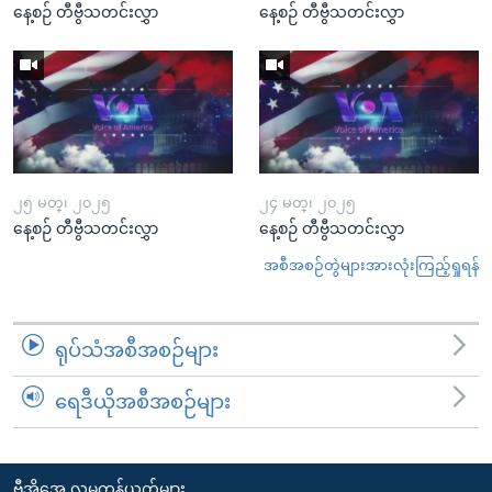
နေ့စဉ် တီဗွီသတင်းလွှာ
နေ့စဉ် တီဗွီသတင်းလွှာ
၂၅ မတ္၊ ၂၀၂၅
၂၄ မတ္၊ ၂၀၂၅
နေ့စဉ် တီဗွီသတင်းလွှာ
နေ့စဉ် တီဗွီသတင်းလွှာ
အစီအစဉ်တွဲများအားလုံးကြည့်ရှုရန်
ရုပ်သံအစီအစဉ်များ
ရေဒီယိုအစီအစဉ်များ
ဗွီအိုအေ လူမှုကွန်ယက်များ