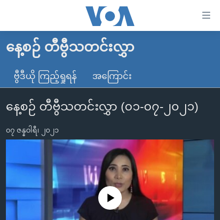
သုံး
ရ
လွယ်ကူ
နေ့စဉ် တီဗွီသတင်းလွှာ
မူလစာမျက်နှာ
စေ
မြန်မာ
ဗွီဒီယို ကြည့်ရှုရန်
အကြောင်း
သည့်
ကမ္ဘာ့သတင်းများ
Link
နေ့စဉ် တီဗွီသတင်းလွှာ (၀၁-၀၇-၂၀၂၁)
ဗွီဒီယို
နိုင်ငံတကာ
များ
သတင်းလွတ်လပ်ခွင့်
အမေရိကန်
ပင်မ
၀၇ ဇန္နဝါရီ၊ ၂၀၂၁
ရပ်ဝန်းတခု လမ်းတခု အလွန်
တရုတ်
အကြောင်းအရာ
သို့
အင်္ဂလိပ်စာလေ့လာမယ်
အစ္စရေး-ပါလက်စတိုင်း
ကျော်
အပတ်စဉ်ကဏ္ဍများ
အမေရိကန်သုံးအီဒီယံ
ကြည့်
ရေဒီယိုနှင့်ရုပ်သံ အချက်အလက်များ
မကြေးမုံရဲ့ အင်္ဂလိပ်စာ
ရေဒီယို
ရန်
No media source currently available
ပင်မ
ရေဒီယို/တီဗွီအစီအစဉ်
ရုပ်ရှင်ထဲက အင်္ဂလိပ်စာ
တီဗွီ