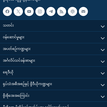
သတင်း
၀န်ဆောင်မှုများ
အပတ်စဉ်ကဏ္ဍများ
အင်္ဂလိပ်သင်ခန်းစာများ
ရေဒီယို
ရုပ်သံအစီအစဉ်နှင့် ဗွီဒီယိုကဏ္ဍများ
ဗွီအိုအေအကြောင်း