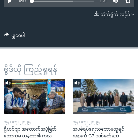
အ
0:00
1:20
သုတပဒေသာ အင်္ဂလိပ်စာ
ညွန်း
Learning English
တိုက်ရိုက် လင့်ခ်
စာမျက်နှာ
သို့
ဗွီအိုအေ လူမှုကွန်ယက်များ
ကျော်
မျှဝေပါ
ကြည့်
ရန်
ဘာသာစကားများ
ရှာဖွေ
ဗွီဒီယို ကြည့်ရှုရန်
ရန်
နေရာ
သို့
ကျော်
ရန်
၁၅ မတ္၊ ၂၀၂၅
၁၅ မတ္၊ ၂၀၂၅
ရိုဟင်ဂျာ အထောက်အပံ့ဖြတ်
အပစ်ရပ်ရေးသဘောမတူရင်
တောက်မှု ဟန့်တားဖို့ ကုလ
ရုရှားကို G7 ဒဏ်ခတ်မည်