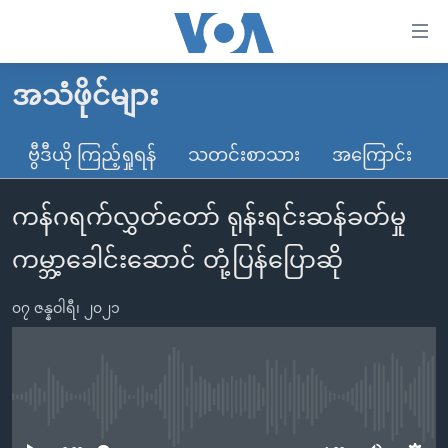
သုံး
ရ
လွယ်ကူ
အသံဖိုင်များ
မူလစာမျက်နှာ
စေ
မြန်မာ
ဗွီဒီယို ကြည့်ရှုရန်
သတင်းစာသား
အကြောင်း
သည့်
ကမ္ဘာ့သတင်းများ
Link
ကန်ဂရက်လွှတ်တော် ရုန်းရင်းဆန်ခတ်မှု
ဗွီဒီယို
နိုင်ငံတကာ
များ
သတင်းလွတ်လပ်ခွင့်
အမေရိကန်
ကမ္ဘာ့ခေါင်းဆောင် တုံ့ပြန်ပြောဆို
ပင်မ
ရပ်ဝန်းတခု လမ်းတခု အလွန်
တရုတ်
အကြောင်းအရာ
၀၇ ဇန္နဝါရီ၊ ၂၀၂၁
သို့
အင်္ဂလိပ်စာလေ့လာမယ်
အစ္စရေး-ပါလက်စတိုင်း
ကျော်
အပတ်စဉ်ကဏ္ဍများ
အမေရိကန်သုံးအီဒီယံ
ကြည့်
ရေဒီယိုနှင့်ရုပ်သံ အချက်အလက်များ
မကြေးမုံရဲ့ အင်္ဂလိပ်စာ
ရေဒီယို
ရန်
No media source currently available
ပင်မ
ရေဒီယို/တီဗွီအစီအစဉ်
ရုပ်ရှင်ထဲက အင်္ဂလိပ်စာ
တီဗွီ