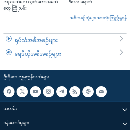
လည်ပတ်ရေး လွှတ်တော်အမတ်
Bazar ရောက်
တွေ ကြိုးပမ်း
အစီအစဉ်တွဲများအားလုံးကြည့်ရှုရန်
ရုပ်သံအစီအစဉ်များ
ရေဒီယိုအစီအစဉ်များ
ဗွီအိုအေ လူမှုကွန်ယက်များ
သတင်း
၀န်ဆောင်မှုများ