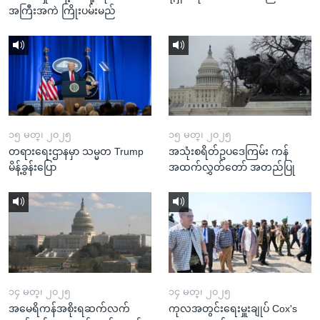
အကြီးအကဲ ကြိုးပမ်းမည်
၁၅ မတ္၊ ၂၀၂၅
၁၅ မတ္၊ ၂၀၂၅
တရားရေးဌာနမှာ သမ္မတ Trump
အသုံးစရိတ်ဥပဒေကြမ်း ကန်
မိန့်ခွန်းပြော
အထက်လွှတ်တော် အတည်ပြု
၁၄ မတ္၊ ၂၀၂၅
၁၄ မတ္၊ ၂၀၂၅
အမေရိကန်အစိုးရဆက်လက်
ကုလအတွင်းရေးမှူးချုပ် Cox's