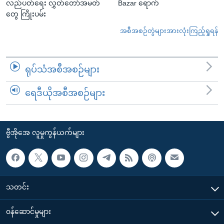
လည်ပတ်ရေး လွှတ်တော်အမတ်
Bazar ရောက်
တွေ ကြိုးပမ်း
အစီအစဉ်တွဲများအားလုံးကြည့်ရှုရန်
ရုပ်သံအစီအစဉ်များ
ရေဒီယိုအစီအစဉ်များ
ဗွီအိုအေ လူမှုကွန်ယက်များ
သတင်း
၀န်ဆောင်မှုများ