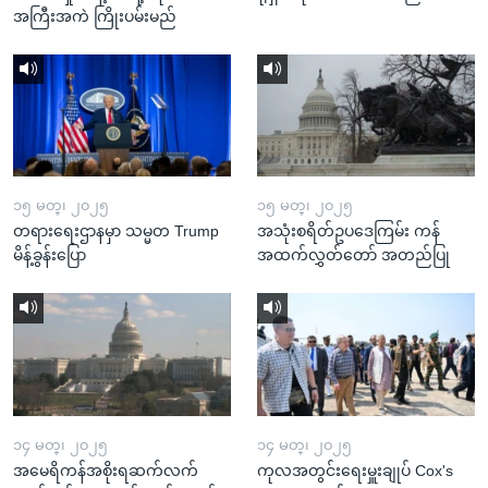
အကြီးအကဲ ကြိုးပမ်းမည်
၁၅ မတ္၊ ၂၀၂၅
၁၅ မတ္၊ ၂၀၂၅
တရားရေးဌာနမှာ သမ္မတ Trump
အသုံးစရိတ်ဥပဒေကြမ်း ကန်
မိန့်ခွန်းပြော
အထက်လွှတ်တော် အတည်ပြု
၁၄ မတ္၊ ၂၀၂၅
၁၄ မတ္၊ ၂၀၂၅
အမေရိကန်အစိုးရဆက်လက်
ကုလအတွင်းရေးမှူးချုပ် Cox's