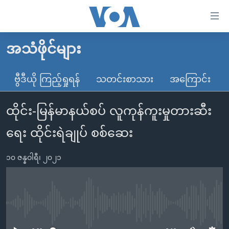
သုံး
ရ
လွယ်ကူ
အသံဖိုင်များ
မူလစာမျက်နှာ
စေ
မြန်မာ
ဗွီဒီယို ကြည့်ရှုရန်
သတင်းစာသား
အကြောင်း
သည့်
ကမ္ဘာ့သတင်းများ
Link
ထိုင်း-မြန်မာနယ်စပ် လူကုန်ကူးမှုတားဆီး
ဗွီဒီယို
နိုင်ငံတကာ
များ
သတင်းလွတ်လပ်ခွင့်
အမေရိကန်
ရေး ထိုင်းရဲချုပ် စစ်ဆေး
ပင်မ
ရပ်ဝန်းတခု လမ်းတခု အလွန်
တရုတ်
အကြောင်းအရာ
၁၀ ဇန္နဝါရီ၊ ၂၀၂၁
သို့
အင်္ဂလိပ်စာလေ့လာမယ်
အစ္စရေး-ပါလက်စတိုင်း
ကျော်
အပတ်စဉ်ကဏ္ဍများ
အမေရိကန်သုံးအီဒီယံ
ကြည့်
ရေဒီယိုနှင့်ရုပ်သံ အချက်အလက်များ
မကြေးမုံရဲ့ အင်္ဂလိပ်စာ
ရေဒီယို
ရန်
No media source currently available
ပင်မ
ရေဒီယို/တီဗွီအစီအစဉ်
ရုပ်ရှင်ထဲက အင်္ဂလိပ်စာ
တီဗွီ