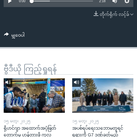
အ
0:00
2:18
သုတပဒေသာ အင်္ဂလိပ်စာ
ညွန်း
Learning English
တိုက်ရိုက် လင့်ခ်
စာမျက်နှာ
သို့
ဗွီအိုအေ လူမှုကွန်ယက်များ
ကျော်
မျှဝေပါ
ကြည့်
ရန်
ဘာသာစကားများ
ရှာဖွေ
ဗွီဒီယို ကြည့်ရှုရန်
ရန်
နေရာ
သို့
ကျော်
ရန်
၁၅ မတ္၊ ၂၀၂၅
၁၅ မတ္၊ ၂၀၂၅
ရိုဟင်ဂျာ အထောက်အပံ့ဖြတ်
အပစ်ရပ်ရေးသဘောမတူရင်
တောက်မှု ဟန့်တားဖို့ ကုလ
ရုရှားကို G7 ဒဏ်ခတ်မည်