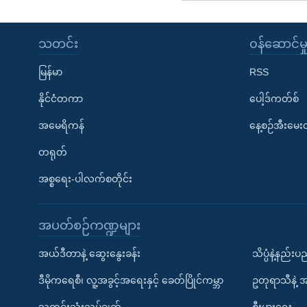
သတင်း
၀န်ဆောင်မှ
မြန်မာ
RSS
နိုင်ငံတကာ
ပေါ့ဒ်ကတ်စ်
အမေရိကန်
နေ့စဉ်အီးမေ
တရုတ်
အစ္စရေး-ပါလက်စတိုင်း
အပတ်စဉ်ကဏ္ဍများ
အယ်ဒီတာနဲ့ ဆွေးနွေးခန်း
သိပ္ပံနဲ့နည်း
ဒီမိုကရေစီ၊ လူ့အခွင့်အရေးနှင့် ခေတ်ပြိုင်ကမ္ဘာ
ဥတုရာသီနဲ့ 
သတင်းသုံးသပ်ချက်
စီးပွားရေး