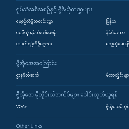
ရုပ်သံအစီအစဉ်နှင့် ဗွီဒီယိုကဏ္ဍများ
နေ့စဉ်တီဗွီသတင်းလွှာ
မြန်မာ
ရေဒီယို ရုပ်သံအစီအစဉ်
နိုင်ငံတကာ
အပတ်စဉ်တီဗွီမဂ္ဂဇင်း
တွေ့ဆုံမေးမြန
ဗွီအိုအေအကြောင်း
ဌာနမိတ်ဆက်
မီတာလှိုင်းမျာ
ဗွီအိုအေ မိုဘိုင်းလ်အက်ပ်များ ဒေါင်းလုတ်ယူရန်
Learning English
VOA+
ဗွီအိုအေမိုဘ
ဗွီအိုအေ လူမှုကွန်ယက်များ
Other Links