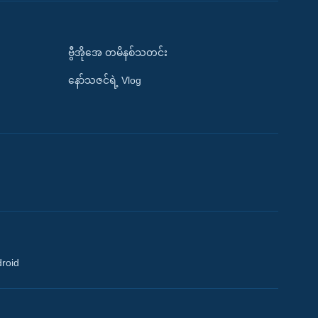
ဗွီအိုအေ တမိနစ်သတင်း
နော်သဇင်ရဲ့ Vlog
droid