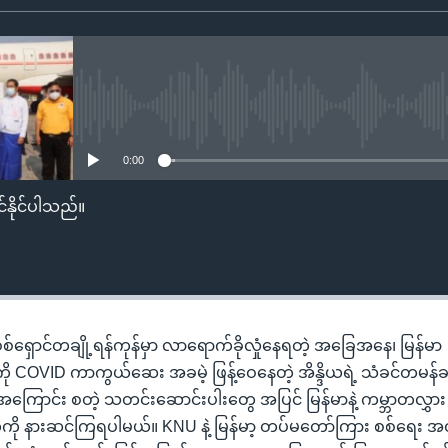
No media source currently availa
0:00
်နိုင်ပါသည်။
ရှောင်တချို့ရန်ကုန်မှာ လာရောက်ခိုလှုံနေရတဲ့ အခြေအနေ၊ မြန်မာ
ို COVID ကာကွယ်ဆေး အခမဲ့ ဖြန့်ဝေနေတဲ့ အိန္ဒိယရဲ့ သံခင်တမန်ခ
 အကြောင်း စတဲ့ သတင်းဆောင်းပါးတွေ အပြင် မြန်မာနဲ့ ကမ္ဘာတလွှာ
ို နားဆင်ကြရပါမယ်။ KNU နဲ့ မြန်မာ့ တပ်မတော်ကြား စစ်ရေး အ