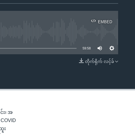
EMBED
ble
59:58
တိုက်ရိုက် လင့်ခ်
EMBED
င်း၊ အ
း COVID
ထူး