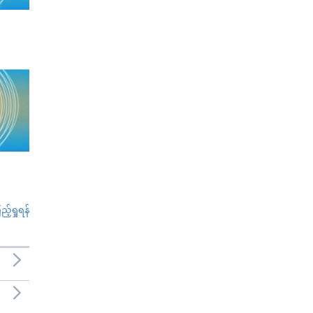
်ရှုရန်