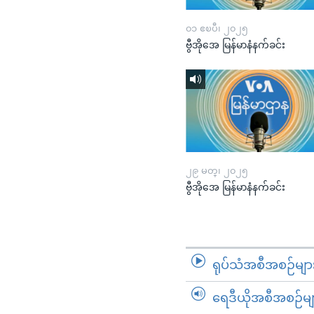
၀၁ ဧၿပီ၊ ၂၀၂၅
ဗွီအိုအေ မြန်မာနံနက်ခင်း
၂၉ မတ္၊ ၂၀၂၅
ဗွီအိုအေ မြန်မာနံနက်ခင်း
ရုပ်သံအစီအစဉ်မျာ
ရေဒီယိုအစီအစဉ်မျ