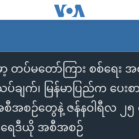
SUBSCRIBE
န်မာ့ တပ်မတော်ကြား စစ်ရေး အ
Apple Podcasts
ပ်ချက်၊ မြန်မာပြည်က ပေးစာ၊
Spotify
ီအစဉ်တွေနဲ့ ဇန်နဝါရီလ ၂၅ ရက
ရယူရန်
ရေဒီယို အစီအစဉ်