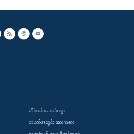
တိုင်းရင်းသတင်းလွှာ
တပတ်အတွင်း အားကစား
သုတစုံလင် အမေရိကန်တခွင်