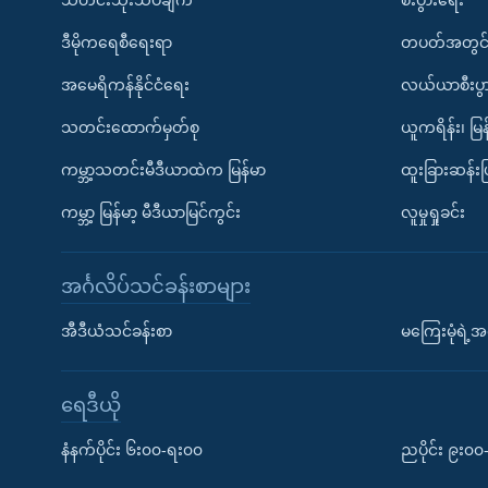
ဒီမိုကရေစီရေးရာ
တပတ်အတွင်
အမေရိကန်နိုင်ငံရေး
လယ်ယာစီးပွ
သတင်းထောက်မှတ်စု
ယူကရိန်း၊ မြန
ကမ္ဘာ့သတင်းမီဒီယာထဲက မြန်မာ
ထူးခြားဆန်း
ကမ္ဘာ့ မြန်မာ့ မီဒီယာမြင်ကွင်း
လူမှုရှုခင်း
အင်္ဂလိပ်သင်ခန်းစာများ
အီဒီယံသင်ခန်းစာ
မကြေးမုံရဲ့အင
ရေဒီယို
နံနက်ပိုင်း ၆း၀၀-ရး၀၀
ညပိုင်း ၉း၀