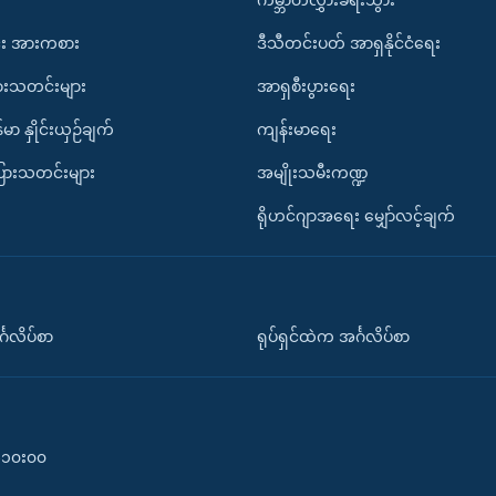
း အားကစား
ဒီသီတင်းပတ် အာရှနိုင်ငံရေး
ားသတင်းများ
အာရှစီးပွားရေး
်မာ နှိုင်းယှဉ်ချက်
ကျန်းမာရေး
ပြားသတင်းများ
အမျိုးသမီးကဏ္ဍ
ရိုဟင်ဂျာအရေး မျှော်လင့်ချက်
်္ဂလိပ်စာ
ရုပ်ရှင်ထဲက အင်္ဂလိပ်စာ
၀-၁၀း၀၀