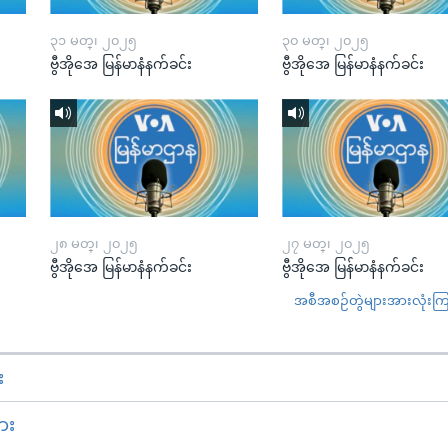
၃၁ မတ္၊ ၂၀၂၅
၃၀ မတ္၊ ၂၀၂၅
ဗွီအိုအေ မြန်မာနံနက်ခင်း
ဗွီအိုအေ မြန်မာနံနက်ခင်း
၂၈ မတ္၊ ၂၀၂၅
၂၇ မတ္၊ ၂၀၂၅
ဗွီအိုအေ မြန်မာနံနက်ခင်း
ဗွီအိုအေ မြန်မာနံနက်ခင်း
အစီအစဉ်တွဲများအားလုံးကြည့
း
ား