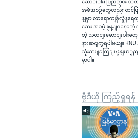
ဆောင်းပါး၊ ပြည်တွင်း သတ
အစီအစဉ်တွေလည်း တင်ပြပ
နျမှာ လာရောကျခိုလှုံနရ
ဆေး အခမဲ့ ဖွန့ျဝနေတေဲ့
တဲ့ သတငျးဆောငျးပါးတှေ 
နားဆငျကွရပါမယျ။ KNU န
သုံးသပျခကြျ၊ မွနျမာပွ
မှာပါ။
ဗွီဒီယို ကြည့်ရှုရန်