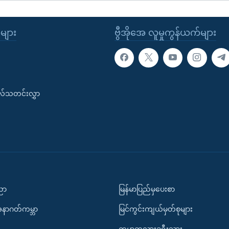
ုများ
ဗွီအိုအေ လူမှုကွန်ယက်များ
းလ်သတင်းလွှာ
ပညာ
မြန်မာပြည်မှပေးစာ
အနာဂတ်ကမ္ဘာ
မြင်ကွင်းကျယ်မှတ်စုများ
ကမ္ဘာတလွှားခရီးသွား