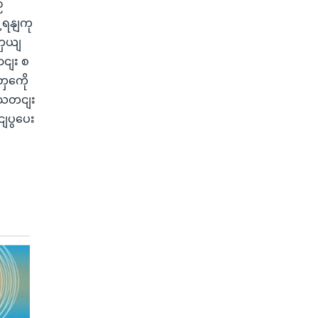
်
့ရနျကု
ကှယျ
ာငျး စ
ှကေို
 သတငျး
ျပွပေး