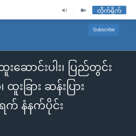
တိုက်ရိုက်
Subscribe
ထူးဆောင်းပါး၊ ပြည်တွင်း
 ထူးခြား ဆန်းပြား
် နံနက်ပိုင်း