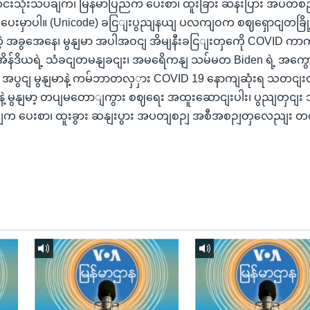
င်းသုံးသပ်ချက်၊ မြန်မာပြည်က ပေးစာ၊ ထူးခြား ဆန်းပြား အပတ်စဉ
ေးမှာပါ။ (Unicode) ခငြျးပွညျနယျ ပလကျဝက စဈရှောငျတခြို
ေတဲ့ အခွအေနေ၊ မွနျမာ အပါအဝငျ အိမျနီးခငြျးတှကေို COVID ကာ
 အိန်ဒိယရဲ့ သံခငျတမနျခငျး၊ အမရေိကနျ သမ်မတ Biden ရဲ့ အကွေ
အပွငျ မွနျမာနဲ့ ကမ်ဘာတလှှား COVID 19 နောကျဆုံးရ သတငျးတ
ဲ့ မွနျမာ့ တပျမတောျကွား စဈရေး အထူးဆောငျးပါး၊ ပွညျတှငျး
ညျက ပေးစာ၊ ထူးခွား ဆနျးပွား အပတျစဉျ အစီအစဉျတှလေညျး တင