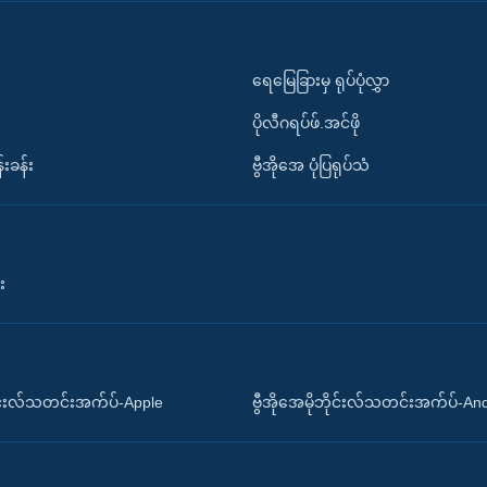
ရေမြေခြားမှ ရုပ်ပုံလွှာ
ပိုလီဂရပ်ဖ်.အင်ဖို
်းခန်း
ဗွီအိုအေ ပုံပြရုပ်သံ
း
ိုင်းလ်သတင်းအက်ပ်-Apple
ဗွီအိုအေမိုဘိုင်းလ်သတင်းအက်ပ်-An