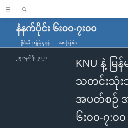
သုံး
ရ
ရှာဖွေ
လွယ်ကူ
မူလစာမျက်နှာ
နံနက်ပိုင်း ၆း၀၀-၇း၀၀
ရ
စေ
မြန်မာ
လာ
ဗွီဒီယို ကြည့်ရှုရန်
အကြောင်း
သည့်
ဒ်
ကမ္ဘာ့သတင်းများ
Link
ဗွီဒီယို
နိုင်ငံတကာ
၂၅ ဇန္နဝါရီ၊ ၂၀၂၁
KNU နဲ့ မြ
များ
သတင်းလွတ်လပ်ခွင့်
အမေရိကန်
ပင်မ
ရပ်ဝန်းတခု လမ်းတခု အလွန်
တရုတ်
သတင်းသုံးသ
အကြောင်းအရာ
အင်္ဂလိပ်စာလေ့လာမယ်
အစ္စရေး-ပါလက်စတိုင်း
သို့
အပတ်စဉ် အစ
အပတ်စဉ်ကဏ္ဍများ
အမေရိကန်သုံးအီဒီယံ
ကျော်
ကြည့်
ရေဒီယိုနှင့်ရုပ်သံ အချက်အလက်များ
မကြေးမုံရဲ့ အင်္ဂလိပ်စာ
ရေဒီယို
ရန်
၆း၀၀-၇:၀၀ 
ရေဒီယို/တီဗွီအစီအစဉ်
ရုပ်ရှင်ထဲက အင်္ဂလိပ်စာ
တီဗွီ
ပင်မ