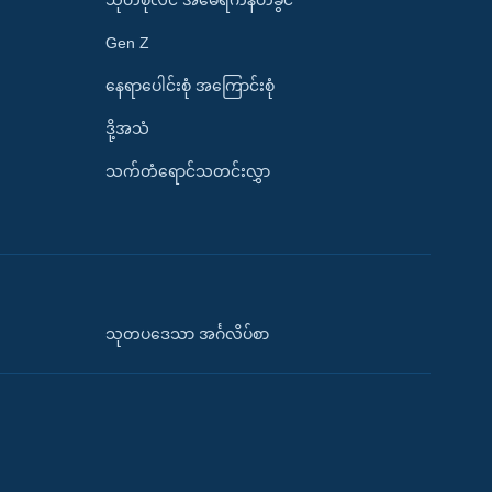
Gen Z
နေရာပေါင်းစုံ အကြောင်းစုံ
ဒို့အသံ
သက်တံရောင်သတင်းလွှာ
သုတပဒေသာ အင်္ဂလိပ်စာ