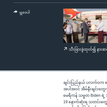
သုတပဒေသာ အင်္ဂလိပ်စာ
အ
ညွန်း
မျှဝေပါ
စာမျက်နှာ
သို့
ကျော်
ကြည့်
ရန်
ရှာဖွေ
သီးခြားခွဲထုတ်၍ နားဆင
ရန်
နေရာ
သို့
ကျော်
ရန်
ချင်းပြည်နယ် ပလက်ဝက စစ်
အပါအဝင် အိမ်နီးချင်းတွေက
မေရိကန် သမ္မတ Biden ရဲ့
19 နောက်ဆုံးရ သတင်းတွေက