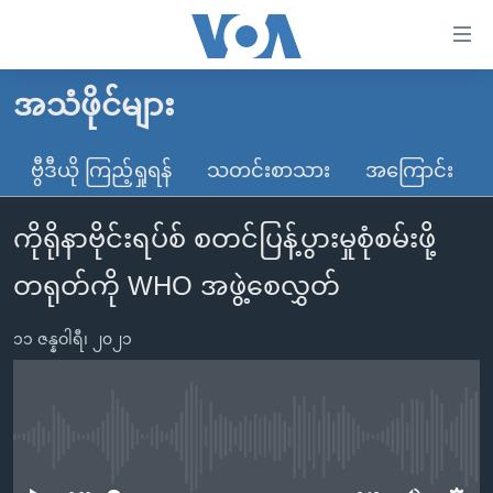
သုံး
ရ
လွယ်ကူ
အသံဖိုင်များ
မူလစာမျက်နှာ
စေ
မြန်မာ
ဗွီဒီယို ကြည့်ရှုရန်
သတင်းစာသား
အကြောင်း
သည့်
ကမ္ဘာ့သတင်းများ
Link
ကိုရိုနာဗိုင်းရပ်စ် စတင်ပြန့်ပွားမှုစုံစမ်းဖို့
ဗွီဒီယို
နိုင်ငံတကာ
များ
သတင်းလွတ်လပ်ခွင့်
အမေရိကန်
တရုတ်ကို WHO အဖွဲ့စေလွှတ်
ပင်မ
ရပ်ဝန်းတခု လမ်းတခု အလွန်
တရုတ်
အကြောင်းအရာ
၁၁ ဇန္နဝါရီ၊ ၂၀၂၁
သို့
အင်္ဂလိပ်စာလေ့လာမယ်
အစ္စရေး-ပါလက်စတိုင်း
ကျော်
အပတ်စဉ်ကဏ္ဍများ
အမေရိကန်သုံးအီဒီယံ
ကြည့်
ရေဒီယိုနှင့်ရုပ်သံ အချက်အလက်များ
မကြေးမုံရဲ့ အင်္ဂလိပ်စာ
ရေဒီယို
ရန်
No media source currently available
ပင်မ
ရေဒီယို/တီဗွီအစီအစဉ်
ရုပ်ရှင်ထဲက အင်္ဂလိပ်စာ
တီဗွီ