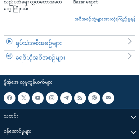
လည်ပတ်ရေး လွှတ်တော်အမတ်
Bazar ရောက်
တွေ ကြိုးပမ်း
အစီအစဉ်တွဲများအားလုံးကြည့်ရှုရန်
ရုပ်သံအစီအစဉ်များ
ရေဒီယိုအစီအစဉ်များ
ဗွီအိုအေ လူမှုကွန်ယက်များ
သတင်း
၀န်ဆောင်မှုများ