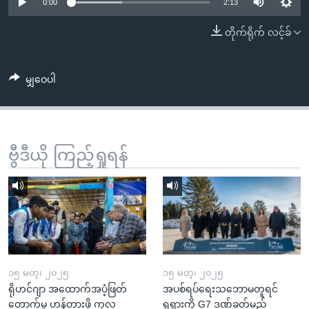
အ
0:00
2:13
သုတပဒေသာ အင်္ဂလိပ်စာ
ညွန်း
Learning English
တိုက်ရိုက် လင့်ခ်
စာမျက်နှာ
သို့
ဗွီအိုအေ လူမှုကွန်ယက်များ
ကျော်
မျှဝေပါ
ကြည့်
ရန်
ဘာသာစကားများ
ရှာဖွေ
ဗွီဒီယို ကြည့်ရှုရန်
ရန်
နေရာ
သို့
ကျော်
ရန်
၁၅ မတ္၊ ၂၀၂၅
၁၅ မတ္၊ ၂၀၂၅
ရိုဟင်ဂျာ အထောက်အပံ့ဖြတ်
အပစ်ရပ်ရေးသဘောမတူရင်
တောက်မှု ဟန့်တားဖို့ ကုလ
ရုရှားကို G7 ဒဏ်ခတ်မည်