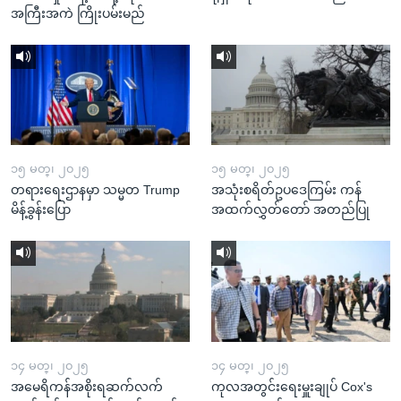
အကြီးအကဲ ကြိုးပမ်းမည်
၁၅ မတ္၊ ၂၀၂၅
၁၅ မတ္၊ ၂၀၂၅
တရားရေးဌာနမှာ သမ္မတ Trump
အသုံးစရိတ်ဥပဒေကြမ်း ကန်
မိန့်ခွန်းပြော
အထက်လွှတ်တော် အတည်ပြု
၁၄ မတ္၊ ၂၀၂၅
၁၄ မတ္၊ ၂၀၂၅
အမေရိကန်အစိုးရဆက်လက်
ကုလအတွင်းရေးမှူးချုပ် Cox's