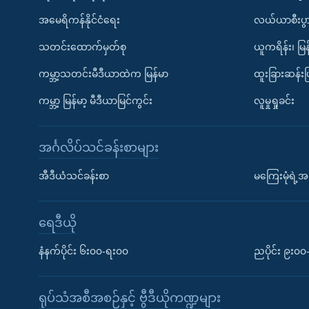
အမေရိကန်နိုင်ငံရေး
လယ်ယာစီးပွ
သတင်းထောက်မှတ်စု
ယူကရိန်း၊ မြန
ကမ္ဘာ့သတင်းမီဒီယာထဲက မြန်မာ
ထူးခြားဆန်း
ကမ္ဘာ့ မြန်မာ့ မီဒီယာမြင်ကွင်း
လူမှုရှုခင်း
အင်္ဂလိပ်သင်ခန်းစာများ
အီဒီယံသင်ခန်းစာ
မကြေးမုံရဲ့အင
ရေဒီယို
နံနက်ပိုင်း ၆း၀၀-ရး၀၀
ညပိုင်း ၉း၀
ရုပ်သံအစီအစဉ်နှင့် ဗွီဒီယိုကဏ္ဍများ