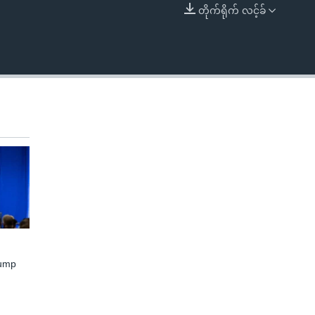
တိုက်ရိုက် လင့်ခ်
EMBED
rump