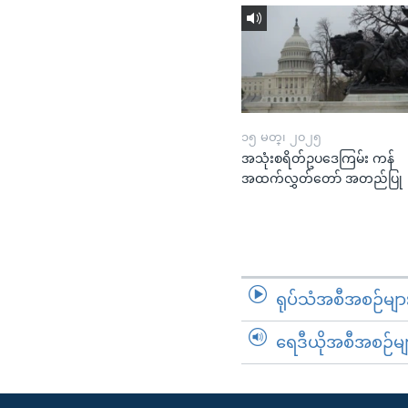
၁၅ မတ္၊ ၂၀၂၅
အသုံးစရိတ်ဥပဒေကြမ်း ကန်
အထက်လွှတ်တော် အတည်ပြု
ရုပ်သံအစီအစဉ်မျာ
ရေဒီယိုအစီအစဉ်မျ