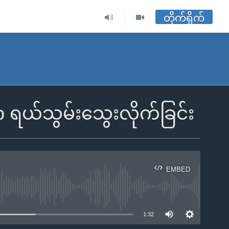
တိုက်ရိုက်
p ရယ်သွမ်းသွေးလိုက်ခြင်း
EMBED
ble
1:32