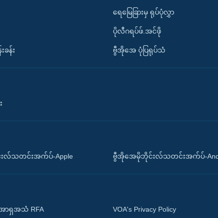
ရေမြေခြားမှ ရုပ်ပုံလွှာ
ပိုလီဂရပ်ဖ်.အင်ဖို
်းခန်း
ဗွီအိုအေ ပုံပြရုပ်သံ
း
ိုင်းလ်သတင်းအက်ပ်-Apple
ဗွီအိုအေမိုဘိုင်းလ်သတင်းအက်ပ်-An
 အာရှအသံ RFA
VOA's Privacy Policy