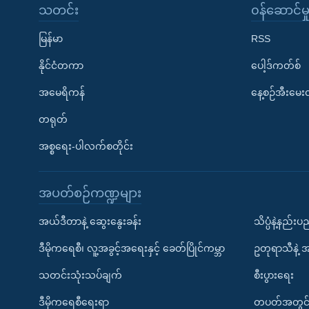
သတင်း
၀န်ဆောင်မှ
မြန်မာ
RSS
နိုင်ငံတကာ
ပေါ့ဒ်ကတ်စ်
အမေရိကန်
နေ့စဉ်အီးမေ
တရုတ်
အစ္စရေး-ပါလက်စတိုင်း
အပတ်စဉ်ကဏ္ဍများ
အယ်ဒီတာနဲ့ ဆွေးနွေးခန်း
သိပ္ပံနဲ့နည်း
ဒီမိုကရေစီ၊ လူ့အခွင့်အရေးနှင့် ခေတ်ပြိုင်ကမ္ဘာ
ဥတုရာသီနဲ့ 
သတင်းသုံးသပ်ချက်
စီးပွားရေး
ဒီမိုကရေစီရေးရာ
တပတ်အတွင်