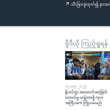
သုတပဒေသာ အင်္ဂလိပ်စာ
အ
သီးခြားခွဲထုတ်၍ နားဆင
ညွန်း
စာမျက်နှာ
သို့
ကျော်
ကြည့်
ရန်
ဗွီဒီယို ကြည့်ရှုရန်
ရှာဖွေ
ရန်
နေရာ
သို့
ကျော်
ရန်
၁၅ မတ္၊ ၂၀၂၅
ရိုဟင်ဂျာ အထောက်အပံ့ဖြတ်
တောက်မှု ဟန့်တားဖို့ ကုလ
အကြီးအကဲ ကြိုးပမ်းမည်