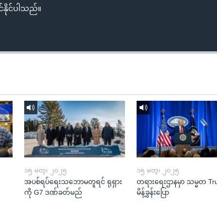
်နိုင်ပါသည်။
၁၅ မတ္၊ ၂၀၂၅
၁၅ မတ္၊ ၂၀၂၅
အပစ်ရပ်ရေးသဘောမတူရင် ရုရှား
တရားရေးဌာနမှာ သမ္မတ T
ကို G7 ဒဏ်ခတ်မည်
မိန့်ခွန်းပြော