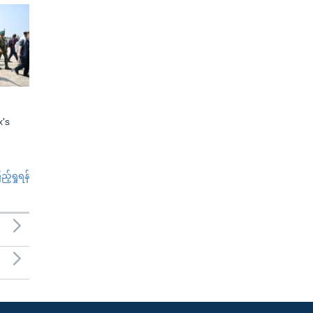
x's
်ရှုရန်