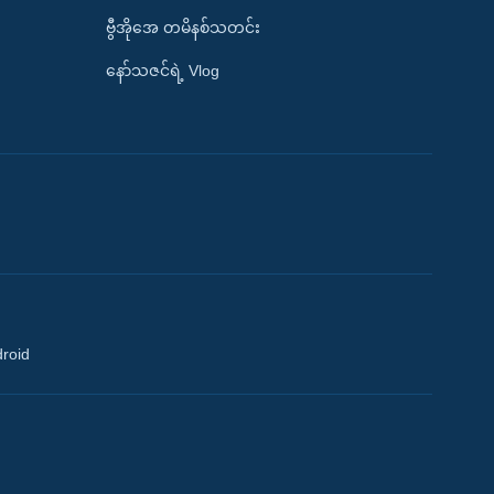
ဗွီအိုအေ တမိနစ်သတင်း
နော်သဇင်ရဲ့ Vlog
droid