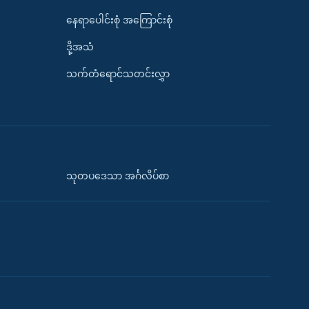
နေရာပေါင်းစုံ အကြောင်းစုံ
ဒို့အသံ
သက်တံရောင်သတင်းလွှာ
သုတပဒေသာ အင်္ဂလိပ်စာ