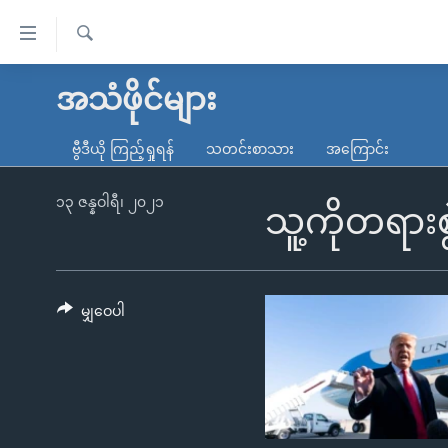
သုံး
ရ
ရှာဖွေ
လွယ်ကူ
မူလစာမျက်နှာ
အသံဖိုင်များ
ရ
စေ
မြန်မာ
လာ
ဗွီဒီယို ကြည့်ရှုရန်
သတင်းစာသား
အကြောင်း
သည့်
ဒ်
ကမ္ဘာ့သတင်းများ
Link
ဗွီဒီယို
နိုင်ငံတကာ
၁၃ ဇန္နဝါရီ၊ ၂၀၂၁
သူ့ကိုတရားစ
များ
သတင်းလွတ်လပ်ခွင့်
အမေရိကန်
ပင်မ
ရပ်ဝန်းတခု လမ်းတခု အလွန်
တရုတ်
အကြောင်းအရာ
အင်္ဂလိပ်စာလေ့လာမယ်
အစ္စရေး-ပါလက်စတိုင်း
မျှဝေပါ
သို့
အပတ်စဉ်ကဏ္ဍများ
အမေရိကန်သုံးအီဒီယံ
ကျော်
ကြည့်
ရေဒီယိုနှင့်ရုပ်သံ အချက်အလက်များ
မကြေးမုံရဲ့ အင်္ဂလိပ်စာ
ရေဒီယို
ရန်
ရေဒီယို/တီဗွီအစီအစဉ်
ရုပ်ရှင်ထဲက အင်္ဂလိပ်စာ
တီဗွီ
ပင်မ