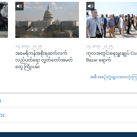
၁၄ မတ္၊ ၂၀၂၅
၁၄ မတ္၊ ၂၀၂၅
အမေရိကန်အစိုးရဆက်လက်
ကုလအတွင်းရေးမှူးချုပ် Co
လည်ပတ်ရေး လွှတ်တော်အမတ်
Bazar ရောက်
တွေ ကြိုးပမ်း
အစီအစဉ်တွဲများအားလုံးကြည့
း
ား