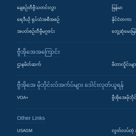
နေ့စဉ်တီဗွီသတင်းလွှာ
မြန်မာ
ရေဒီယို ရုပ်သံအစီအစဉ်
နိုင်ငံတကာ
အပတ်စဉ်တီဗွီမဂ္ဂဇင်း
တွေ့ဆုံမေးမြန
ဗွီအိုအေအကြောင်း
ဌာနမိတ်ဆက်
မီတာလှိုင်းမျာ
ဗွီအိုအေ မိုဘိုင်းလ်အက်ပ်များ ဒေါင်းလုတ်ယူရန်
Learning English
VOA+
ဗွီအိုအေမိုဘ
ဗွီအိုအေ လူမှုကွန်ယက်များ
Other Links
USAGM
လွတ်လပ်တဲ့