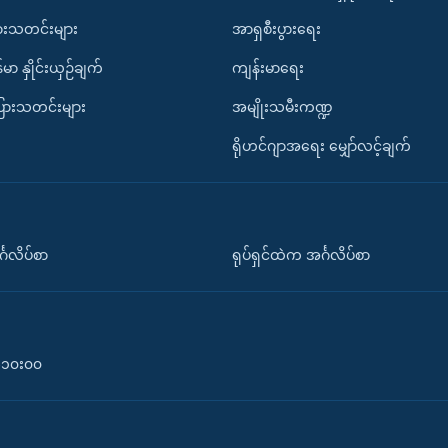
ားသတင်းများ
အာရှစီးပွားရေး
်မာ နှိုင်းယှဉ်ချက်
ကျန်းမာရေး
ပြားသတင်းများ
အမျိုးသမီးကဏ္ဍ
ရိုဟင်ဂျာအရေး မျှော်လင့်ချက်
်္ဂလိပ်စာ
ရုပ်ရှင်ထဲက အင်္ဂလိပ်စာ
၀-၁၀း၀၀