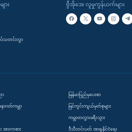
ုများ
ဗွီအိုအေ လူမှုကွန်ယက်များ
းလ်သတင်းလွှာ
ပညာ
မြန်မာပြည်မှပေးစာ
အနာဂတ်ကမ္ဘာ
မြင်ကွင်းကျယ်မှတ်စုများ
ကမ္ဘာတလွှားခရီးသွား
း အားကစား
ဒီသီတင်းပတ် အာရှနိုင်ငံရေး