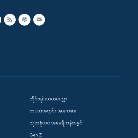
တိုင်းရင်းသတင်းလွှာ
တပတ်အတွင်း အားကစား
သုတစုံလင် အမေရိကန်တခွင်
Gen Z