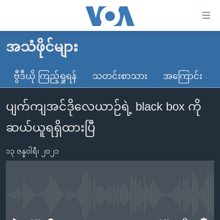
သုံး
ရ
လွယ်ကူ
အသံဖိုင်များ
မူလစာမျက်နှာ
စေ
မြန်မာ
ဗွီဒီယို ကြည့်ရှုရန်
သတင်းစာသား
အကြောင်း
သည့်
ကမ္ဘာ့သတင်းများ
Link
ပျက်ကျအင်ဒိုလေယာဉ်ရဲ့ black box ကို
ဗွီဒီယို
နိုင်ငံတကာ
များ
သတင်းလွတ်လပ်ခွင့်
အမေရိကန်
ဆယ်ယူရရှိထားပြီ
ပင်မ
ရပ်ဝန်းတခု လမ်းတခု အလွန်
တရုတ်
အကြောင်းအရာ
၁၃ ဇန္နဝါရီ၊ ၂၀၂၁
သို့
အင်္ဂလိပ်စာလေ့လာမယ်
အစ္စရေး-ပါလက်စတိုင်း
ကျော်
အပတ်စဉ်ကဏ္ဍများ
အမေရိကန်သုံးအီဒီယံ
ကြည့်
ရေဒီယိုနှင့်ရုပ်သံ အချက်အလက်များ
မကြေးမုံရဲ့ အင်္ဂလိပ်စာ
ရေဒီယို
ရန်
No media source currently available
ပင်မ
ရေဒီယို/တီဗွီအစီအစဉ်
ရုပ်ရှင်ထဲက အင်္ဂလိပ်စာ
တီဗွီ