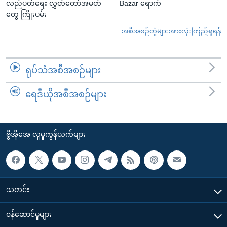
လည်ပတ်ရေး လွှတ်တော်အမတ်
Bazar ရောက်
တွေ ကြိုးပမ်း
အစီအစဉ်တွဲများအားလုံးကြည့်ရှုရန်
ရုပ်သံအစီအစဉ်များ
ရေဒီယိုအစီအစဉ်များ
ဗွီအိုအေ လူမှုကွန်ယက်များ
သတင်း
၀န်ဆောင်မှုများ