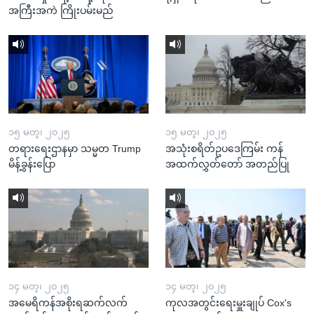
အကြီးအကဲ ကြိုးပမ်းမည်
၁၅ မတ္၊ ၂၀၂၅
၁၅ မတ္၊ ၂၀၂၅
တရားရေးဌာနမှာ သမ္မတ Trump
အသုံးစရိတ်ဥပဒေကြမ်း ကန်
မိန့်ခွန်းပြော
အထက်လွှတ်တော် အတည်ပြု
၁၄ မတ္၊ ၂၀၂၅
၁၄ မတ္၊ ၂၀၂၅
အမေရိကန်အစိုးရဆက်လက်
ကုလအတွင်းရေးမှူးချုပ် Cox's