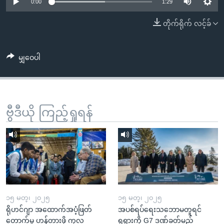
အ
0:00
1:29
သုတပဒေသာ အင်္ဂလိပ်စာ
ညွန်း
Learning English
တိုက်ရိုက် လင့်ခ်
စာမျက်နှာ
သို့
ဗွီအိုအေ လူမှုကွန်ယက်များ
ကျော်
မျှဝေပါ
ကြည့်
ရန်
ဘာသာစကားများ
ရှာဖွေ
ဗွီဒီယို ကြည့်ရှုရန်
ရန်
နေရာ
သို့
ကျော်
ရန်
၁၅ မတ္၊ ၂၀၂၅
၁၅ မတ္၊ ၂၀၂၅
ရိုဟင်ဂျာ အထောက်အပံ့ဖြတ်
အပစ်ရပ်ရေးသဘောမတူရင်
တောက်မှု ဟန့်တားဖို့ ကုလ
ရုရှားကို G7 ဒဏ်ခတ်မည်