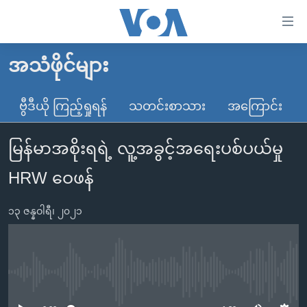
သုံး
ရ
လွယ်ကူ
အသံဖိုင်များ
မူလစာမျက်နှာ
စေ
မြန်မာ
ဗွီဒီယို ကြည့်ရှုရန်
သတင်းစာသား
အကြောင်း
သည့်
ကမ္ဘာ့သတင်းများ
Link
မြန်မာအစိုးရရဲ့ လူ့အခွင့်အရေးပစ်ပယ်မှု
ဗွီဒီယို
နိုင်ငံတကာ
များ
သတင်းလွတ်လပ်ခွင့်
အမေရိကန်
HRW ဝေဖန်
ပင်မ
ရပ်ဝန်းတခု လမ်းတခု အလွန်
တရုတ်
အကြောင်းအရာ
၁၃ ဇန္နဝါရီ၊ ၂၀၂၁
သို့
အင်္ဂလိပ်စာလေ့လာမယ်
အစ္စရေး-ပါလက်စတိုင်း
ကျော်
အပတ်စဉ်ကဏ္ဍများ
အမေရိကန်သုံးအီဒီယံ
ကြည့်
ရေဒီယိုနှင့်ရုပ်သံ အချက်အလက်များ
မကြေးမုံရဲ့ အင်္ဂလိပ်စာ
ရေဒီယို
ရန်
No media source currently available
ပင်မ
ရေဒီယို/တီဗွီအစီအစဉ်
ရုပ်ရှင်ထဲက အင်္ဂလိပ်စာ
တီဗွီ