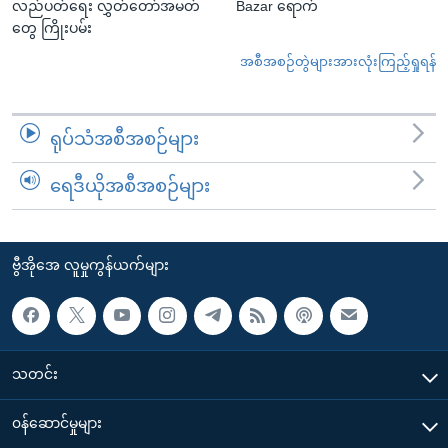
လည်ပတ်ရေး လွှတ်တော်အမတ်
Bazar ရောက်
တွေ ကြိုးပမ်း
အစီအစဉ်တွဲများအားလုံးကြည့်ရှုရန်
ရုပ်သံအစီအစဉ်များ
ရေဒီယိုအစီအစဉ်များ
ဗွီအိုအေ လူမှုကွန်ယက်များ
သတင်း
၀န်ဆောင်မှုများ