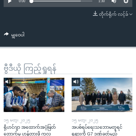
အ
0:00
1:30
သုတပဒေသာ အင်္ဂလိပ်စာ
ညွန်း
Learning English
တိုက်ရိုက် လင့်ခ်
စာမျက်နှာ
သို့
ဗွီအိုအေ လူမှုကွန်ယက်များ
ကျော်
မျှဝေပါ
ကြည့်
ရန်
ဘာသာစကားများ
ရှာဖွေ
ဗွီဒီယို ကြည့်ရှုရန်
ရန်
နေရာ
သို့
ကျော်
ရန်
၁၅ မတ္၊ ၂၀၂၅
၁၅ မတ္၊ ၂၀၂၅
ရိုဟင်ဂျာ အထောက်အပံ့ဖြတ်
အပစ်ရပ်ရေးသဘောမတူရင်
တောက်မှု ဟန့်တားဖို့ ကုလ
ရုရှားကို G7 ဒဏ်ခတ်မည်