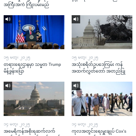
အကြီးအကဲ ကြိုးပမ်းမည်
၁၅ မတ္၊ ၂၀၂၅
၁၅ မတ္၊ ၂၀၂၅
တရားရေးဌာနမှာ သမ္မတ Trump
အသုံးစရိတ်ဥပဒေကြမ်း ကန်
မိန့်ခွန်းပြော
အထက်လွှတ်တော် အတည်ပြု
၁၄ မတ္၊ ၂၀၂၅
၁၄ မတ္၊ ၂၀၂၅
အမေရိကန်အစိုးရဆက်လက်
ကုလအတွင်းရေးမှူးချုပ် Cox's