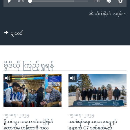
အ
0:00
1:16
သုတပဒေသာ အင်္ဂလိပ်စာ
ညွန်း
Learning English
တိုက်ရိုက် လင့်ခ်
စာမျက်နှာ
သို့
ဗွီအိုအေ လူမှုကွန်ယက်များ
ကျော်
မျှဝေပါ
ကြည့်
ရန်
ဘာသာစကားများ
ရှာဖွေ
ဗွီဒီယို ကြည့်ရှုရန်
ရန်
နေရာ
သို့
ကျော်
ရန်
၁၅ မတ္၊ ၂၀၂၅
၁၅ မတ္၊ ၂၀၂၅
ရိုဟင်ဂျာ အထောက်အပံ့ဖြတ်
အပစ်ရပ်ရေးသဘောမတူရင်
တောက်မှု ဟန့်တားဖို့ ကုလ
ရုရှားကို G7 ဒဏ်ခတ်မည်