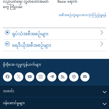
လည်ပတ်ရေး လွှတ်တော်အမတ်
Bazar ရောက်
တွေ ကြိုးပမ်း
အစီအစဉ်တွဲများအားလုံးကြည့်ရှုရန်
ရုပ်သံအစီအစဉ်များ
ရေဒီယိုအစီအစဉ်များ
ဗွီအိုအေ လူမှုကွန်ယက်များ
သတင်း
၀န်ဆောင်မှုများ