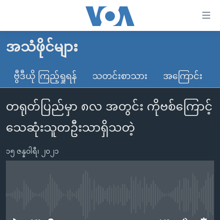
သုံး
ရ
လွယ်ကူ
အသံဖိုင်များ
မူလစာမျက်နှာ
စေ
မြန်မာ
ဗွီဒီယို ကြည့်ရှုရန်
သတင်းစာသား
အကြောင်း
သည့်
ကမ္ဘာ့သတင်းများ
Link
တရုတ်ပြည်မှာ ၈လ အတွင်း ကိုဗစ်ကြောင့်
ဗွီဒီယို
နိုင်ငံတကာ
များ
သတင်းလွတ်လပ်ခွင့်
အမေရိကန်
သေဆုံးသူတဦးသာရှိသတဲ့
ပင်မ
ရပ်ဝန်းတခု လမ်းတခု အလွန်
တရုတ်
အကြောင်းအရာ
၁၅ ဇန္နဝါရီ၊ ၂၀၂၁
သို့
အင်္ဂလိပ်စာလေ့လာမယ်
အစ္စရေး-ပါလက်စတိုင်း
ကျော်
အပတ်စဉ်ကဏ္ဍများ
အမေရိကန်သုံးအီဒီယံ
ကြည့်
ရေဒီယိုနှင့်ရုပ်သံ အချက်အလက်များ
မကြေးမုံရဲ့ အင်္ဂလိပ်စာ
ရေဒီယို
ရန်
No media source currently available
ပင်မ
ရေဒီယို/တီဗွီအစီအစဉ်
ရုပ်ရှင်ထဲက အင်္ဂလိပ်စာ
တီဗွီ