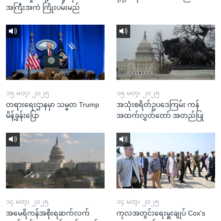
အကြီးအကဲ ကြိုးပမ်းမည်
၁၅ မတ္၊ ၂၀၂၅
၁၅ မတ္၊ ၂၀၂၅
တရားရေးဌာနမှာ သမ္မတ Trump
အသုံးစရိတ်ဥပဒေကြမ်း ကန်
မိန့်ခွန်းပြော
အထက်လွှတ်တော် အတည်ပြု
၁၄ မတ္၊ ၂၀၂၅
၁၄ မတ္၊ ၂၀၂၅
အမေရိကန်အစိုးရဆက်လက်
ကုလအတွင်းရေးမှူးချုပ် Cox's