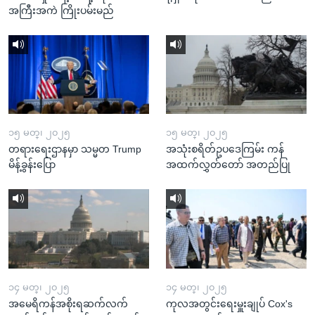
အကြီးအကဲ ကြိုးပမ်းမည်
၁၅ မတ္၊ ၂၀၂၅
၁၅ မတ္၊ ၂၀၂၅
တရားရေးဌာနမှာ သမ္မတ Trump
အသုံးစရိတ်ဥပဒေကြမ်း ကန်
မိန့်ခွန်းပြော
အထက်လွှတ်တော် အတည်ပြု
၁၄ မတ္၊ ၂၀၂၅
၁၄ မတ္၊ ၂၀၂၅
အမေရိကန်အစိုးရဆက်လက်
ကုလအတွင်းရေးမှူးချုပ် Cox's