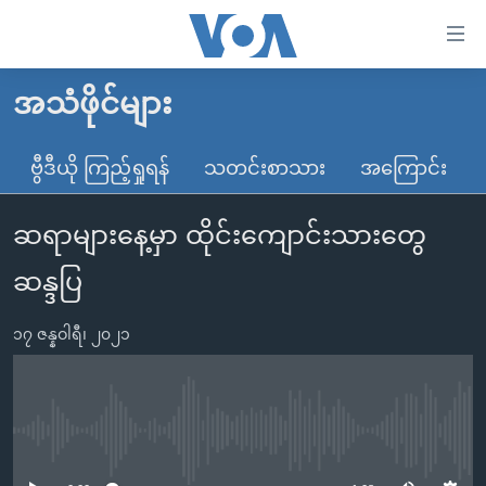
သုံး
ရ
လွယ်ကူ
အသံဖိုင်များ
မူလစာမျက်နှာ
စေ
မြန်မာ
ဗွီဒီယို ကြည့်ရှုရန်
သတင်းစာသား
အကြောင်း
သည့်
ကမ္ဘာ့သတင်းများ
Link
ဆရာများနေ့မှာ ထိုင်းကျောင်းသားတွေ
ဗွီဒီယို
နိုင်ငံတကာ
များ
သတင်းလွတ်လပ်ခွင့်
အမေရိကန်
ဆန္ဒပြ
ပင်မ
ရပ်ဝန်းတခု လမ်းတခု အလွန်
တရုတ်
အကြောင်းအရာ
၁၇ ဇန္နဝါရီ၊ ၂၀၂၁
သို့
အင်္ဂလိပ်စာလေ့လာမယ်
အစ္စရေး-ပါလက်စတိုင်း
ကျော်
အပတ်စဉ်ကဏ္ဍများ
အမေရိကန်သုံးအီဒီယံ
ကြည့်
ရေဒီယိုနှင့်ရုပ်သံ အချက်အလက်များ
မကြေးမုံရဲ့ အင်္ဂလိပ်စာ
ရေဒီယို
ရန်
No media source currently available
ပင်မ
ရေဒီယို/တီဗွီအစီအစဉ်
ရုပ်ရှင်ထဲက အင်္ဂလိပ်စာ
တီဗွီ