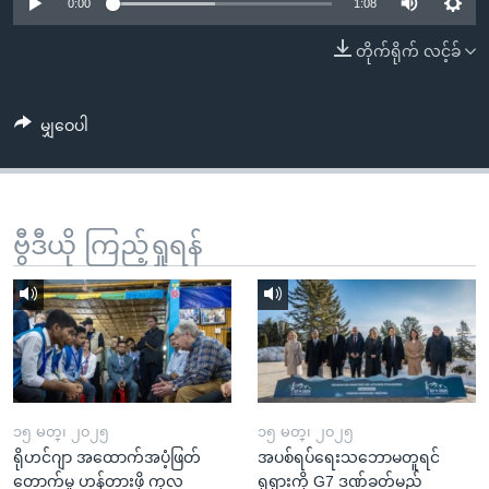
အ
0:00
1:08
သုတပဒေသာ အင်္ဂလိပ်စာ
ညွန်း
Learning English
တိုက်ရိုက် လင့်ခ်
စာမျက်နှာ
သို့
ဗွီအိုအေ လူမှုကွန်ယက်များ
ကျော်
မျှဝေပါ
ကြည့်
ရန်
ဘာသာစကားများ
ရှာဖွေ
ဗွီဒီယို ကြည့်ရှုရန်
ရန်
နေရာ
သို့
ကျော်
ရန်
၁၅ မတ္၊ ၂၀၂၅
၁၅ မတ္၊ ၂၀၂၅
ရိုဟင်ဂျာ အထောက်အပံ့ဖြတ်
အပစ်ရပ်ရေးသဘောမတူရင်
တောက်မှု ဟန့်တားဖို့ ကုလ
ရုရှားကို G7 ဒဏ်ခတ်မည်