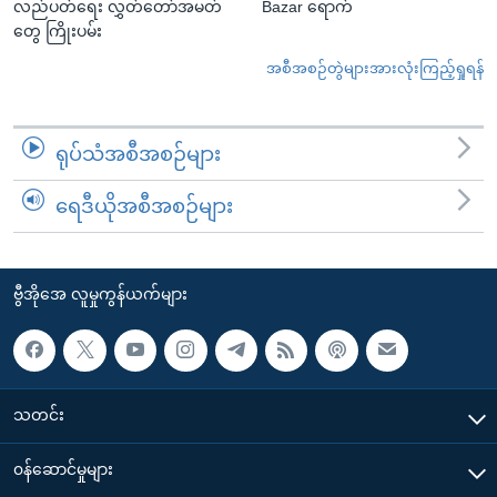
လည်ပတ်ရေး လွှတ်တော်အမတ်
Bazar ရောက်
တွေ ကြိုးပမ်း
အစီအစဉ်တွဲများအားလုံးကြည့်ရှုရန်
ရုပ်သံအစီအစဉ်များ
ရေဒီယိုအစီအစဉ်များ
ဗွီအိုအေ လူမှုကွန်ယက်များ
သတင်း
၀န်ဆောင်မှုများ