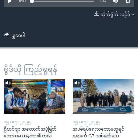
အ
0:00
1:14
သုတပဒေသာ အင်္ဂလိပ်စာ
ညွန်း
Learning English
တိုက်ရိုက် လင့်ခ်
စာမျက်နှာ
သို့
ဗွီအိုအေ လူမှုကွန်ယက်များ
ကျော်
မျှဝေပါ
ကြည့်
ရန်
ဘာသာစကားများ
ရှာဖွေ
ဗွီဒီယို ကြည့်ရှုရန်
ရန်
နေရာ
သို့
ကျော်
ရန်
၁၅ မတ္၊ ၂၀၂၅
၁၅ မတ္၊ ၂၀၂၅
ရိုဟင်ဂျာ အထောက်အပံ့ဖြတ်
အပစ်ရပ်ရေးသဘောမတူရင်
တောက်မှု ဟန့်တားဖို့ ကုလ
ရုရှားကို G7 ဒဏ်ခတ်မည်