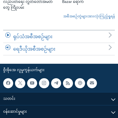
လည်ပတ်ရေး လွှတ်တော်အမတ်
Bazar ရောက်
တွေ ကြိုးပမ်း
အစီအစဉ်တွဲများအားလုံးကြည့်ရှုရန်
ရုပ်သံအစီအစဉ်များ
ရေဒီယိုအစီအစဉ်များ
ဗွီအိုအေ လူမှုကွန်ယက်များ
သတင်း
၀န်ဆောင်မှုများ