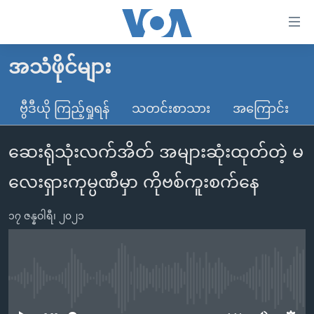
သုံး
ရ
လွယ်ကူ
အသံဖိုင်များ
မူလစာမျက်နှာ
စေ
မြန်မာ
ဗွီဒီယို ကြည့်ရှုရန်
သတင်းစာသား
အကြောင်း
သည့်
ကမ္ဘာ့သတင်းများ
Link
ဆေးရုံသုံးလက်အိတ် အများဆုံးထုတ်တဲ့ မ
ဗွီဒီယို
နိုင်ငံတကာ
များ
သတင်းလွတ်လပ်ခွင့်
အမေရိကန်
လေးရှားကုမ္ပဏီမှာ ကိုဗစ်ကူးစက်နေ
ပင်မ
ရပ်ဝန်းတခု လမ်းတခု အလွန်
တရုတ်
အကြောင်းအရာ
၁၇ ဇန္နဝါရီ၊ ၂၀၂၁
သို့
အင်္ဂလိပ်စာလေ့လာမယ်
အစ္စရေး-ပါလက်စတိုင်း
ကျော်
အပတ်စဉ်ကဏ္ဍများ
အမေရိကန်သုံးအီဒီယံ
ကြည့်
ရေဒီယိုနှင့်ရုပ်သံ အချက်အလက်များ
မကြေးမုံရဲ့ အင်္ဂလိပ်စာ
ရေဒီယို
ရန်
No media source currently available
ပင်မ
ရေဒီယို/တီဗွီအစီအစဉ်
ရုပ်ရှင်ထဲက အင်္ဂလိပ်စာ
တီဗွီ