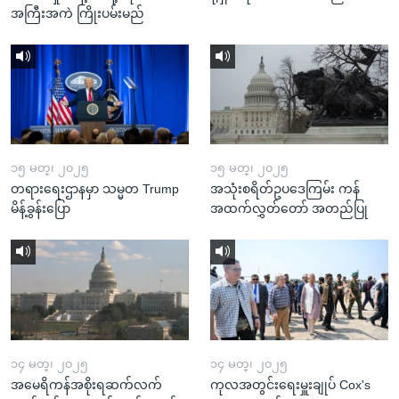
အကြီးအကဲ ကြိုးပမ်းမည်
၁၅ မတ္၊ ၂၀၂၅
၁၅ မတ္၊ ၂၀၂၅
တရားရေးဌာနမှာ သမ္မတ Trump
အသုံးစရိတ်ဥပဒေကြမ်း ကန်
မိန့်ခွန်းပြော
အထက်လွှတ်တော် အတည်ပြု
၁၄ မတ္၊ ၂၀၂၅
၁၄ မတ္၊ ၂၀၂၅
အမေရိကန်အစိုးရဆက်လက်
ကုလအတွင်းရေးမှူးချုပ် Cox's