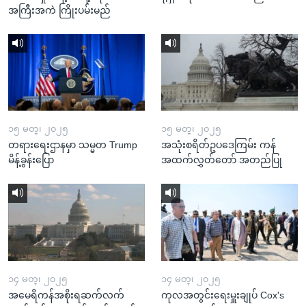
အကြီးအကဲ ကြိုးပမ်းမည်
၁၅ မတ္၊ ၂၀၂၅
၁၅ မတ္၊ ၂၀၂၅
တရားရေးဌာနမှာ သမ္မတ Trump
အသုံးစရိတ်ဥပဒေကြမ်း ကန်
မိန့်ခွန်းပြော
အထက်လွှတ်တော် အတည်ပြု
၁၄ မတ္၊ ၂၀၂၅
၁၄ မတ္၊ ၂၀၂၅
အမေရိကန်အစိုးရဆက်လက်
ကုလအတွင်းရေးမှူးချုပ် Cox's