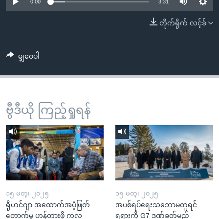
အ
0:00
3:31
သုတပဒေသာ အင်္ဂလိပ်စာ
ညွန်း
Learning English
တိုက်ရိုက် လင့်ခ်
စာမျက်နှာ
သို့
ဗွီအိုအေ လူမှုကွန်ယက်များ
ကျော်
မျှဝေပါ
ကြည့်
ရန်
ဘာသာစကားများ
ရှာဖွေ
ဗွီဒီယို ကြည့်ရှုရန်
ရန်
နေရာ
သို့
ကျော်
ရန်
၁၅ မတ္၊ ၂၀၂၅
၁၅ မတ္၊ ၂၀၂၅
ရိုဟင်ဂျာ အထောက်အပံ့ဖြတ်
အပစ်ရပ်ရေးသဘောမတူရင်
တောက်မှု ဟန့်တားဖို့ ကုလ
ရုရှားကို G7 ဒဏ်ခတ်မည်