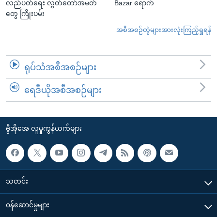
လည်ပတ်ရေး လွှတ်တော်အမတ်
Bazar ရောက်
တွေ ကြိုးပမ်း
အစီအစဉ်တွဲများအားလုံးကြည့်ရှုရန်
ရုပ်သံအစီအစဉ်များ
ရေဒီယိုအစီအစဉ်များ
ဗွီအိုအေ လူမှုကွန်ယက်များ
သတင်း
၀န်ဆောင်မှုများ