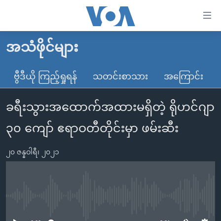
သုံး
ရ
လွယ်ကူ
အသံဖိုင်များ
မူလစာမျက်နှာ
စေ
မြန်မာ
ဗွီဒီယို ကြည့်ရှုရန်
သတင်းစာသား
အကြောင်း
သည့်
ကမ္ဘာ့သတင်းများ
Link
ခရီးသွားအထောက်အထားမရှိတဲ့ ရိုဟင်ဂျာ
ဗွီဒီယို
နိုင်ငံတကာ
များ
သတင်းလွတ်လပ်ခွင့်
အမေရိကန်
၃၀ ကျော် ဧရာဝတီတိုင်းမှာ ဖမ်းဆီး
ပင်မ
ရပ်ဝန်းတခု လမ်းတခု အလွန်
တရုတ်
အကြောင်းအရာ
၂၀ ဇန္နဝါရီ၊ ၂၀၂၁
သို့
အင်္ဂလိပ်စာလေ့လာမယ်
အစ္စရေး-ပါလက်စတိုင်း
ကျော်
အပတ်စဉ်ကဏ္ဍများ
အမေရိကန်သုံးအီဒီယံ
ကြည့်
ရေဒီယိုနှင့်ရုပ်သံ အချက်အလက်များ
မကြေးမုံရဲ့ အင်္ဂလိပ်စာ
ရေဒီယို
ရန်
No media source currently available
ပင်မ
ရေဒီယို/တီဗွီအစီအစဉ်
ရုပ်ရှင်ထဲက အင်္ဂလိပ်စာ
တီဗွီ