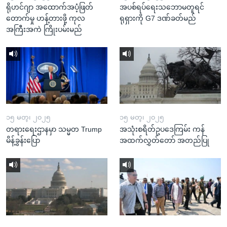
ရိုဟင်ဂျာ အထောက်အပံ့ဖြတ်
အပစ်ရပ်ရေးသဘောမတူရင်
တောက်မှု ဟန့်တားဖို့ ကုလ
ရုရှားကို G7 ဒဏ်ခတ်မည်
အကြီးအကဲ ကြိုးပမ်းမည်
၁၅ မတ္၊ ၂၀၂၅
၁၅ မတ္၊ ၂၀၂၅
တရားရေးဌာနမှာ သမ္မတ Trump
အသုံးစရိတ်ဥပဒေကြမ်း ကန်
မိန့်ခွန်းပြော
အထက်လွှတ်တော် အတည်ပြု