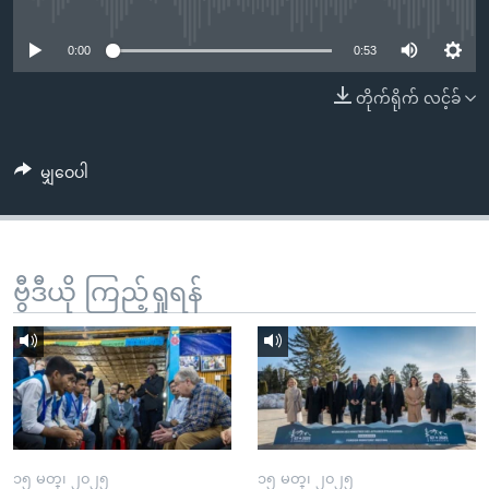
No media source currently available
အ
သုတပဒေသာ အင်္ဂလိပ်စာ
ညွန်း
Learning English
0:00
0:53
စာမျက်နှာ
သို့
ဗွီအိုအေ လူမှုကွန်ယက်များ
တိုက်ရိုက် လင့်ခ်
ကျော်
ကြည့်
မျှဝေပါ
ရန်
ဘာသာစကားများ
ရှာဖွေ
ရန်
နေရာ
ဗွီဒီယို ကြည့်ရှုရန်
သို့
ကျော်
ရန်
၁၅ မတ္၊ ၂၀၂၅
၁၅ မတ္၊ ၂၀၂၅