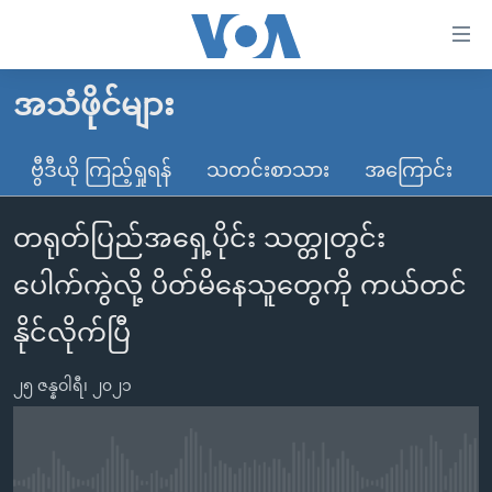
သုံး
ရ
လွယ်ကူ
အသံဖိုင်များ
မူလစာမျက်နှာ
စေ
မြန်မာ
ဗွီဒီယို ကြည့်ရှုရန်
သတင်းစာသား
အကြောင်း
သည့်
ကမ္ဘာ့သတင်းများ
Link
တရုတ်ပြည်အရှေ့ပိုင်း သတ္တုတွင်း
ဗွီဒီယို
နိုင်ငံတကာ
များ
သတင်းလွတ်လပ်ခွင့်
အမေရိကန်
ပေါက်ကွဲလို့ ပိတ်မိနေသူတွေကို ကယ်တင်
ပင်မ
ရပ်ဝန်းတခု လမ်းတခု အလွန်
တရုတ်
အကြောင်းအရာ
နိုင်လိုက်ပြီ
သို့
အင်္ဂလိပ်စာလေ့လာမယ်
အစ္စရေး-ပါလက်စတိုင်း
ကျော်
၂၅ ဇန္နဝါရီ၊ ၂၀၂၁
အပတ်စဉ်ကဏ္ဍများ
အမေရိကန်သုံးအီဒီယံ
ကြည့်
ရေဒီယိုနှင့်ရုပ်သံ အချက်အလက်များ
မကြေးမုံရဲ့ အင်္ဂလိပ်စာ
ရေဒီယို
ရန်
ပင်မ
ရေဒီယို/တီဗွီအစီအစဉ်
ရုပ်ရှင်ထဲက အင်္ဂလိပ်စာ
တီဗွီ