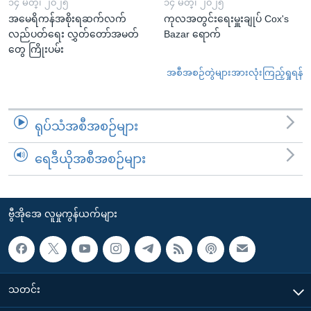
၁၄ မတ္၊ ၂၀၂၅
၁၄ မတ္၊ ၂၀၂၅
အမေရိကန်အစိုးရဆက်လက်
ကုလအတွင်းရေးမှူးချုပ် Cox's
လည်ပတ်ရေး လွှတ်တော်အမတ်
Bazar ရောက်
တွေ ကြိုးပမ်း
အစီအစဉ်တွဲများအားလုံးကြည့်ရှုရန်
ရုပ်သံအစီအစဉ်များ
ရေဒီယိုအစီအစဉ်များ
ဗွီအိုအေ လူမှုကွန်ယက်များ
သတင်း