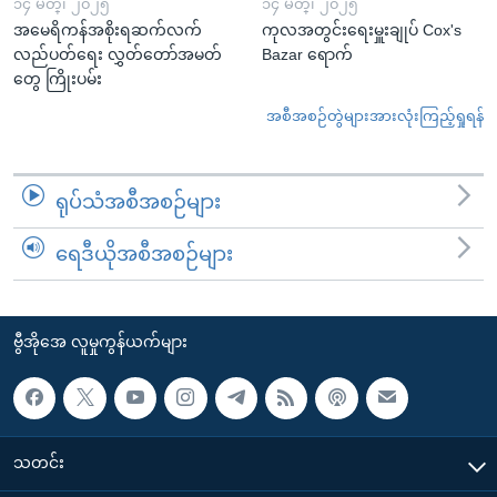
၁၄ မတ္၊ ၂၀၂၅
၁၄ မတ္၊ ၂၀၂၅
အမေရိကန်အစိုးရဆက်လက်
ကုလအတွင်းရေးမှူးချုပ် Cox's
လည်ပတ်ရေး လွှတ်တော်အမတ်
Bazar ရောက်
တွေ ကြိုးပမ်း
အစီအစဉ်တွဲများအားလုံးကြည့်ရှုရန်
ရုပ်သံအစီအစဉ်များ
ရေဒီယိုအစီအစဉ်များ
ဗွီအိုအေ လူမှုကွန်ယက်များ
သတင်း