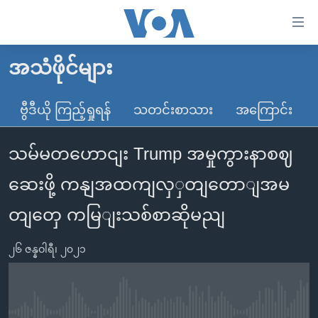
သုံး
ရ
လွယ်ကူ
အသံဖိုင်များ
မူလစာမျက်နှာ
စေ
မြန်မာ
ဗွီဒီယို ကြည့်ရှုရန်
သတင်းစာသား
အကြောင်း
သည့်
ကမ္ဘာ့သတင်းများ
Link
သမ်မတဟောငျး Trump အမှုကွားနာစဈ
ဗွီဒီယို
နိုင်ငံတကာ
များ
သတင်းလွတ်လပ်ခွင့်
အမေရိကန်
ဆေးဖို့ ကနျအထကျလှှတျတောျအမ
ပင်မ
ရပ်ဝန်းတခု လမ်းတခု အလွန်
တရုတ်
အကြောင်းအရာ
တျတှေ ကမြျးသစ်စာဆိုမညျ
သို့
အင်္ဂလိပ်စာလေ့လာမယ်
အစ္စရေး-ပါလက်စတိုင်း
ကျော်
၂၆ ဇန္နဝါရီ၊ ၂၀၂၁
အပတ်စဉ်ကဏ္ဍများ
အမေရိကန်သုံးအီဒီယံ
ကြည့်
ရေဒီယိုနှင့်ရုပ်သံ အချက်အလက်များ
မကြေးမုံရဲ့ အင်္ဂလိပ်စာ
ရေဒီယို
ရန်
ပင်မ
ရေဒီယို/တီဗွီအစီအစဉ်
ရုပ်ရှင်ထဲက အင်္ဂလိပ်စာ
တီဗွီ