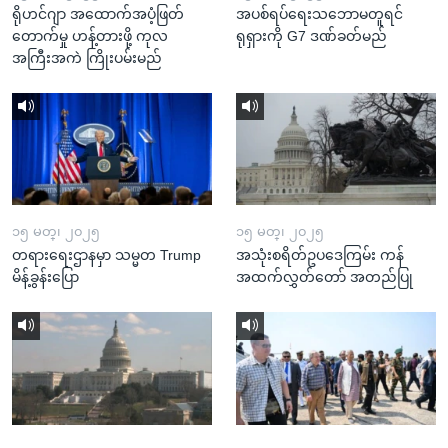
ရိုဟင်ဂျာ အထောက်အပံ့ဖြတ်
အပစ်ရပ်ရေးသဘောမတူရင်
တောက်မှု ဟန့်တားဖို့ ကုလ
ရုရှားကို G7 ဒဏ်ခတ်မည်
အကြီးအကဲ ကြိုးပမ်းမည်
၁၅ မတ္၊ ၂၀၂၅
၁၅ မတ္၊ ၂၀၂၅
တရားရေးဌာနမှာ သမ္မတ Trump
အသုံးစရိတ်ဥပဒေကြမ်း ကန်
မိန့်ခွန်းပြော
အထက်လွှတ်တော် အတည်ပြု