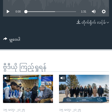
No media source currently available
အ
သုတပဒေသာ အင်္ဂလိပ်စာ
ညွန်း
Learning English
0:00
1:31
စာမျက်နှာ
သို့
ဗွီအိုအေ လူမှုကွန်ယက်များ
တိုက်ရိုက် လင့်ခ်
ကျော်
ကြည့်
မျှဝေပါ
ရန်
ဘာသာစကားများ
ရှာဖွေ
ရန်
နေရာ
ဗွီဒီယို ကြည့်ရှုရန်
သို့
ကျော်
ရန်
၁၅ မတ္၊ ၂၀၂၅
၁၅ မတ္၊ ၂၀၂၅