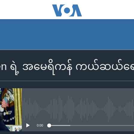
en ရဲ့ အမေရိကန် ကယ်ဆယ်ရ
No media source currently availa
0:00