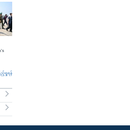
x's
်ရှုရန်