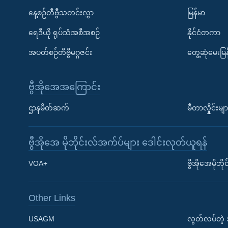
နေ့စဉ်တီဗွီသတင်းလွှာ
မြန်မာ
ရေဒီယို ရုပ်သံအစီအစဉ်
နိုင်ငံတကာ
အပတ်စဉ်တီဗွီမဂ္ဂဇင်း
တွေ့ဆုံမေးမြန
ဗွီအိုအေအကြောင်း
ဌာနမိတ်ဆက်
မီတာလှိုင်းမျာ
ဗွီအိုအေ မိုဘိုင်းလ်အက်ပ်များ ဒေါင်းလုတ်ယူရန်
Learning English
VOA+
ဗွီအိုအေမိုဘ
ဗွီအိုအေ လူမှုကွန်ယက်များ
Other Links
USAGM
လွတ်လပ်တဲ့