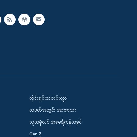
တိုင်းရင်းသတင်းလွှာ
တပတ်အတွင်း အားကစား
သုတစုံလင် အမေရိကန်တခွင်
Gen Z