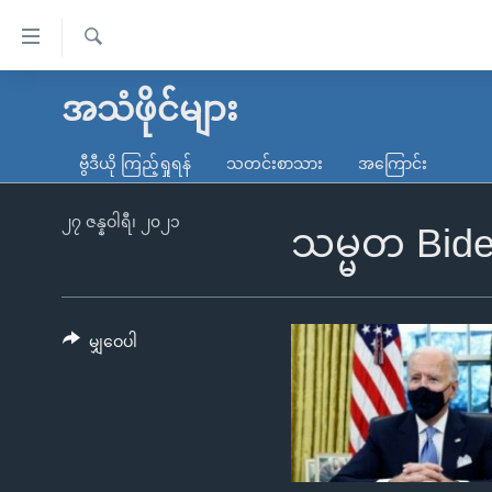
သုံး
ရ
ရှာဖွေ
လွယ်ကူ
မူလစာမျက်နှာ
အသံဖိုင်များ
ရ
စေ
မြန်မာ
လာ
ဗွီဒီယို ကြည့်ရှုရန်
သတင်းစာသား
အကြောင်း
သည့်
ဒ်
ကမ္ဘာ့သတင်းများ
Link
ဗွီဒီယို
နိုင်ငံတကာ
၂၇ ဇန္နဝါရီ၊ ၂၀၂၁
သမ္မတ Bid
များ
သတင်းလွတ်လပ်ခွင့်
အမေရိကန်
ပင်မ
ရပ်ဝန်းတခု လမ်းတခု အလွန်
တရုတ်
အကြောင်းအရာ
အင်္ဂလိပ်စာလေ့လာမယ်
အစ္စရေး-ပါလက်စတိုင်း
မျှဝေပါ
သို့
အပတ်စဉ်ကဏ္ဍများ
အမေရိကန်သုံးအီဒီယံ
ကျော်
ကြည့်
ရေဒီယိုနှင့်ရုပ်သံ အချက်အလက်များ
မကြေးမုံရဲ့ အင်္ဂလိပ်စာ
ရေဒီယို
ရန်
ရေဒီယို/တီဗွီအစီအစဉ်
ရုပ်ရှင်ထဲက အင်္ဂလိပ်စာ
တီဗွီ
ပင်မ