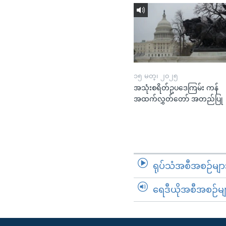
၁၅ မတ္၊ ၂၀၂၅
အသုံးစရိတ်ဥပဒေကြမ်း ကန်
အထက်လွှတ်တော် အတည်ပြု
ရုပ်သံအစီအစဉ်မျာ
ရေဒီယိုအစီအစဉ်မျ