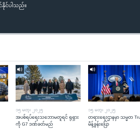
်နိုင်ပါသည်။
၁၅ မတ္၊ ၂၀၂၅
၁၅ မတ္၊ ၂၀၂၅
အပစ်ရပ်ရေးသဘောမတူရင် ရုရှား
တရားရေးဌာနမှာ သမ္မတ T
ကို G7 ဒဏ်ခတ်မည်
မိန့်ခွန်းပြော