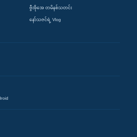
ဗွီအိုအေ တမိနစ်သတင်း
နော်သဇင်ရဲ့ Vlog
droid