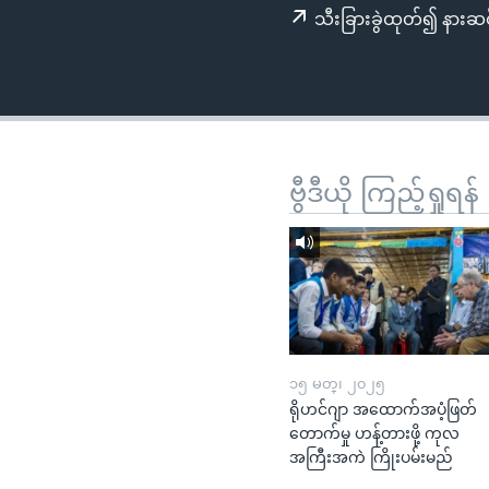
သုတပဒေသာ အင်္ဂလိပ်စာ
အ
သီးခြားခွဲထုတ်၍ နားဆင
ညွန်း
စာမျက်နှာ
သို့
ကျော်
ကြည့်
ရန်
ဗွီဒီယို ကြည့်ရှုရန်
ရှာဖွေ
ရန်
နေရာ
သို့
ကျော်
ရန်
၁၅ မတ္၊ ၂၀၂၅
ရိုဟင်ဂျာ အထောက်အပံ့ဖြတ်
တောက်မှု ဟန့်တားဖို့ ကုလ
အကြီးအကဲ ကြိုးပမ်းမည်