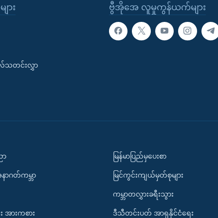
ုများ
ဗွီအိုအေ လူမှုကွန်ယက်များ
းလ်သတင်းလွှာ
ပညာ
မြန်မာပြည်မှပေးစာ
အနာဂတ်ကမ္ဘာ
မြင်ကွင်းကျယ်မှတ်စုများ
ကမ္ဘာတလွှားခရီးသွား
း အားကစား
ဒီသီတင်းပတ် အာရှနိုင်ငံရေး