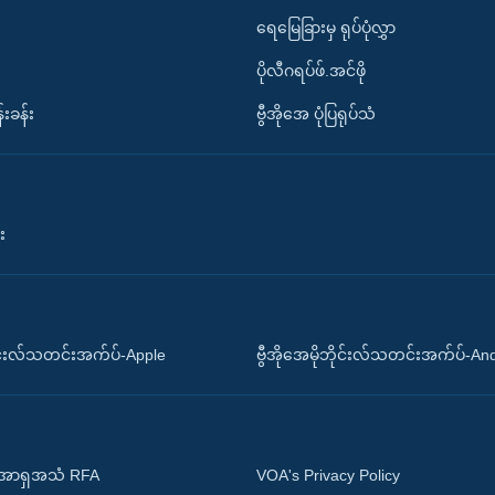
ရေမြေခြားမှ ရုပ်ပုံလွှာ
ပိုလီဂရပ်ဖ်.အင်ဖို
်းခန်း
ဗွီအိုအေ ပုံပြရုပ်သံ
း
ိုင်းလ်သတင်းအက်ပ်-Apple
ဗွီအိုအေမိုဘိုင်းလ်သတင်းအက်ပ်-An
 အာရှအသံ RFA
VOA's Privacy Policy