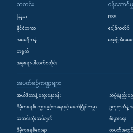
သတင်း
၀န်ဆောင်မှ
မြန်မာ
RSS
နိုင်ငံတကာ
ပေါ့ဒ်ကတ်စ်
အမေရိကန်
နေ့စဉ်အီးမေ
တရုတ်
အစ္စရေး-ပါလက်စတိုင်း
အပတ်စဉ်ကဏ္ဍများ
အယ်ဒီတာနဲ့ ဆွေးနွေးခန်း
သိပ္ပံနဲ့နည်း
ဒီမိုကရေစီ၊ လူ့အခွင့်အရေးနှင့် ခေတ်ပြိုင်ကမ္ဘာ
ဥတုရာသီနဲ့ 
သတင်းသုံးသပ်ချက်
စီးပွားရေး
ဒီမိုကရေစီရေးရာ
တပတ်အတွင်