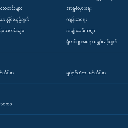
ားသတင်းများ
အာရှစီးပွားရေး
်မာ နှိုင်းယှဉ်ချက်
ကျန်းမာရေး
ပြားသတင်းများ
အမျိုးသမီးကဏ္ဍ
ရိုဟင်ဂျာအရေး မျှော်လင့်ချက်
်္ဂလိပ်စာ
ရုပ်ရှင်ထဲက အင်္ဂလိပ်စာ
၀-၁၀း၀၀