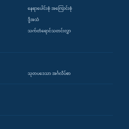
နေရာပေါင်းစုံ အကြောင်းစုံ
ဒို့အသံ
သက်တံရောင်သတင်းလွှာ
သုတပဒေသာ အင်္ဂလိပ်စာ