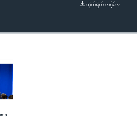
တိုက်ရိုက် လင့်ခ်
EMBED
rump