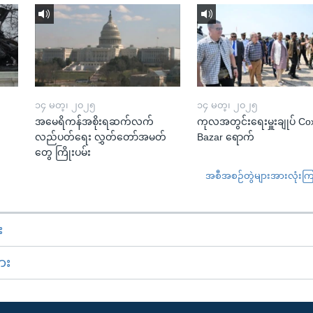
၁၄ မတ္၊ ၂၀၂၅
၁၄ မတ္၊ ၂၀၂၅
အမေရိကန်အစိုးရဆက်လက်
ကုလအတွင်းရေးမှူးချုပ် Co
လည်ပတ်ရေး လွှတ်တော်အမတ်
Bazar ရောက်
တွေ ကြိုးပမ်း
အစီအစဉ်တွဲများအားလုံးကြည့
း
ား