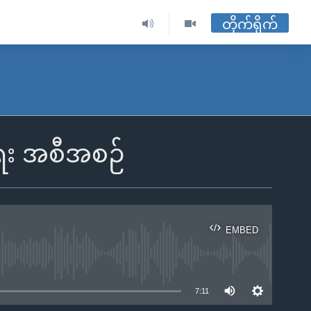
တိုက်ရိုက်
ေး အစီအစဉ်
EMBED
ble
7:11