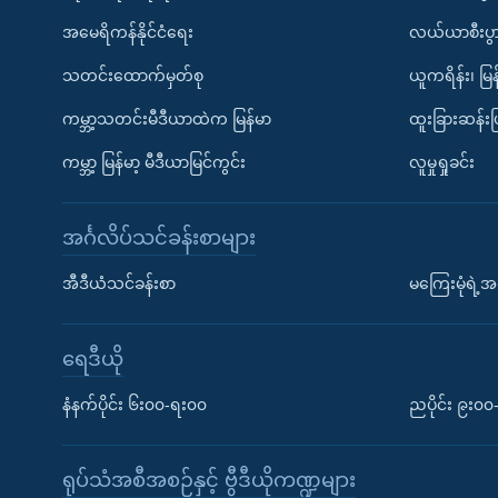
အမေရိကန်နိုင်ငံရေး
လယ်ယာစီးပွ
သတင်းထောက်မှတ်စု
ယူကရိန်း၊ မြန
ကမ္ဘာ့သတင်းမီဒီယာထဲက မြန်မာ
ထူးခြားဆန်း
ကမ္ဘာ့ မြန်မာ့ မီဒီယာမြင်ကွင်း
လူမှုရှုခင်း
အင်္ဂလိပ်သင်ခန်းစာများ
အီဒီယံသင်ခန်းစာ
မကြေးမုံရဲ့အင
ရေဒီယို
နံနက်ပိုင်း ၆း၀၀-ရး၀၀
ညပိုင်း ၉း၀
ရုပ်သံအစီအစဉ်နှင့် ဗွီဒီယိုကဏ္ဍများ