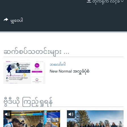
တိုက်ရိုက် လင့်ခ်
အ
သုတပဒေသာ အင်္ဂလိပ်စာ
ညွန်း
Learning English
စာမျက်နှာ
မျှဝေပါ
သို့
ဗွီအိုအေ လူမှုကွန်ယက်များ
ကျော်
ကြည့်
ရန်
ဆက်စပ်သတင်းများ ...
ဘာသာစကားများ
ရှာဖွေ
ရန်
ဘလော်ဂါ
နေရာ
New Normal အလှူခံပုံစံ
သို့
ကျော်
ရန်
ဗွီဒီယို ကြည့်ရှုရန်