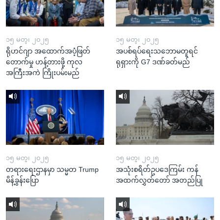
၁၅ မတ္၊ ၂၀၂၅
၁၅ မတ္၊ ၂၀၂၅
ရိုဟင်ဂျာ အထောက်အပံ့ဖြတ်
အပစ်ရပ်ရေးသဘောမတူရင်
တောက်မှု ဟန့်တားဖို့ ကုလ
ရုရှားကို G7 ဒဏ်ခတ်မည်
အကြီးအကဲ ကြိုးပမ်းမည်
၁၅ မတ္၊ ၂၀၂၅
၁၅ မတ္၊ ၂၀၂၅
တရားရေးဌာနမှာ သမ္မတ Trump
အသုံးစရိတ်ဥပဒေကြမ်း ကန်
မိန့်ခွန်းပြော
အထက်လွှတ်တော် အတည်ပြု