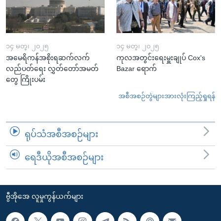
၁၄ မတ္၊ ၂၀၂၅
၁၄ မတ္၊ ၂၀၂၅
အမေရိကန်အစိုးရဆက်လက်
ကုလအတွင်းရေးမှူးချုပ် Cox's
လည်ပတ်ရေး လွှတ်တော်အမတ်
Bazar ရောက်
တွေ ကြိုးပမ်း
အစီအစဉ်တွဲများအားလုံးကြည့်ရှုရန်
ရုပ်သံအစီအစဉ်များ
ရေဒီယိုအစီအစဉ်များ
ဗွီအိုအေ လူမှုကွန်ယက်များ