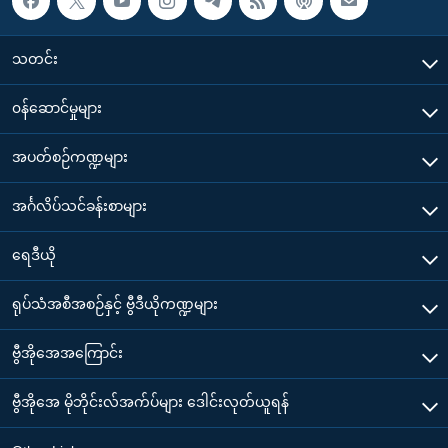
သတင်း
၀န်ဆောင်မှုများ
အပတ်စဉ်ကဏ္ဍများ
အင်္ဂလိပ်သင်ခန်းစာများ
ရေဒီယို
ရုပ်သံအစီအစဉ်နှင့် ဗွီဒီယိုကဏ္ဍများ
ဗွီအိုအေအကြောင်း
ဗွီအိုအေ မိုဘိုင်းလ်အက်ပ်များ ဒေါင်းလုတ်ယူရန်