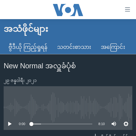
သုံး
ရ
လွယ်ကူ
အသံဖိုင်များ
မူလစာမျက်နှာ
စေ
မြန်မာ
ဗွီဒီယို ကြည့်ရှုရန်
သတင်းစာသား
အကြောင်း
သည့်
ကမ္ဘာ့သတင်းများ
Link
New Normal အလှူခံပုံစံ
ဗွီဒီယို
နိုင်ငံတကာ
များ
သတင်းလွတ်လပ်ခွင့်
အမေရိကန်
ပင်မ
၂၉ ဇန္နဝါရီ၊ ၂၀၂၁
ရပ်ဝန်းတခု လမ်းတခု အလွန်
တရုတ်
အကြောင်းအရာ
သို့
အင်္ဂလိပ်စာလေ့လာမယ်
အစ္စရေး-ပါလက်စတိုင်း
ကျော်
အပတ်စဉ်ကဏ္ဍများ
အမေရိကန်သုံးအီဒီယံ
No media source currently available
ကြည့်
ရေဒီယိုနှင့်ရုပ်သံ အချက်အလက်များ
မကြေးမုံရဲ့ အင်္ဂလိပ်စာ
ရေဒီယို
ရန်
0:00
8:10
ပင်မ
ရေဒီယို/တီဗွီအစီအစဉ်
ရုပ်ရှင်ထဲက အင်္ဂလိပ်စာ
တီဗွီ