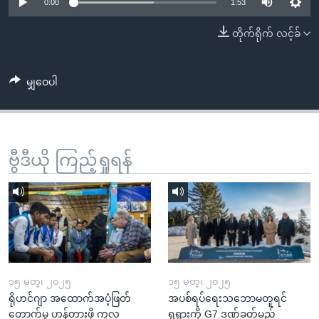
အ
0:00
1:53
သုတပဒေသာ အင်္ဂလိပ်စာ
ညွန်း
Learning English
တိုက်ရိုက် လင့်ခ်
စာမျက်နှာ
သို့
ဗွီအိုအေ လူမှုကွန်ယက်များ
ကျော်
မျှဝေပါ
ကြည့်
ရန်
ဘာသာစကားများ
ရှာဖွေ
ဗွီဒီယို ကြည့်ရှုရန်
ရန်
နေရာ
သို့
ကျော်
ရန်
၁၅ မတ္၊ ၂၀၂၅
၁၅ မတ္၊ ၂၀၂၅
ရိုဟင်ဂျာ အထောက်အပံ့ဖြတ်
အပစ်ရပ်ရေးသဘောမတူရင်
တောက်မှု ဟန့်တားဖို့ ကုလ
ရုရှားကို G7 ဒဏ်ခတ်မည်