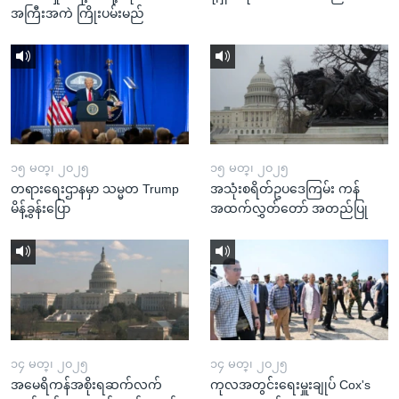
အကြီးအကဲ ကြိုးပမ်းမည်
၁၅ မတ္၊ ၂၀၂၅
၁၅ မတ္၊ ၂၀၂၅
တရားရေးဌာနမှာ သမ္မတ Trump
အသုံးစရိတ်ဥပဒေကြမ်း ကန်
မိန့်ခွန်းပြော
အထက်လွှတ်တော် အတည်ပြု
၁၄ မတ္၊ ၂၀၂၅
၁၄ မတ္၊ ၂၀၂၅
အမေရိကန်အစိုးရဆက်လက်
ကုလအတွင်းရေးမှူးချုပ် Cox's