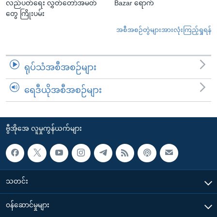
လည်ပတ်ရေး လွှတ်တော်အမတ်
Bazar ရောက်
တွေ ကြိုးပမ်း
အစီအစဉ်တွဲများအားလုံးကြည့်ရှုရန်
ရုပ်သံအစီအစဉ်များ
ရေဒီယိုအစီအစဉ်များ
ဗွီအိုအေ လူမှုကွန်ယက်များ
သတင်း
၀န်ဆောင်မှုများ