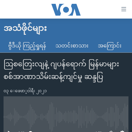
သုံး
ရ
လွယ်ကူ
အသံဖိုင်များ
မူလစာမျက်နှာ
စေ
မြန်မာ
ဗွီဒီယို ကြည့်ရှုရန်
သတင်းစာသား
အကြောင်း
သည့်
ကမ္ဘာ့သတင်းများ
Link
သြစတြေးလျနဲ့ ဂျပန်ရောက် မြန်မာများ
ဗွီဒီယို
နိုင်ငံတကာ
များ
သတင်းလွတ်လပ်ခွင့်
အမေရိကန်
စစ်အာဏာသိမ်းဆန့်ကျင်မှု ဆန္ဒပြ
ပင်မ
ရပ်ဝန်းတခု လမ်းတခု အလွန်
တရုတ်
အကြောင်းအရာ
၀၃ ေဖေဖာ္၀ါရီ၊ ၂၀၂၁
သို့
အင်္ဂလိပ်စာလေ့လာမယ်
အစ္စရေး-ပါလက်စတိုင်း
ကျော်
အပတ်စဉ်ကဏ္ဍများ
အမေရိကန်သုံးအီဒီယံ
ကြည့်
ရေဒီယိုနှင့်ရုပ်သံ အချက်အလက်များ
မကြေးမုံရဲ့ အင်္ဂလိပ်စာ
ရေဒီယို
ရန်
No media source currently available
ပင်မ
ရေဒီယို/တီဗွီအစီအစဉ်
ရုပ်ရှင်ထဲက အင်္ဂလိပ်စာ
တီဗွီ