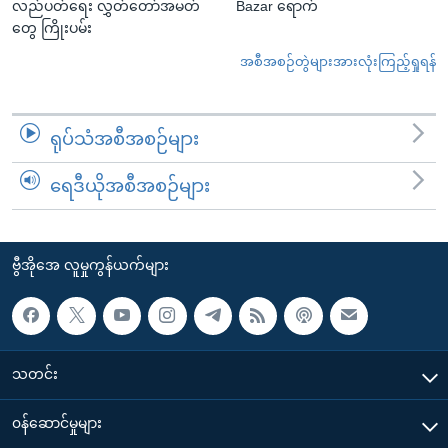
လည်ပတ်ရေး လွှတ်တော်အမတ်
Bazar ရောက်
တွေ ကြိုးပမ်း
အစီအစဉ်တွဲများအားလုံးကြည့်ရှုရန်
ရုပ်သံအစီအစဉ်များ
ရေဒီယိုအစီအစဉ်များ
ဗွီအိုအေ လူမှုကွန်ယက်များ
သတင်း
၀န်ဆောင်မှုများ