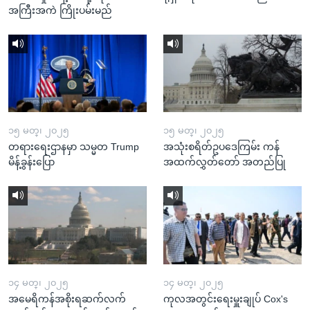
အကြီးအကဲ ကြိုးပမ်းမည်
၁၅ မတ္၊ ၂၀၂၅
၁၅ မတ္၊ ၂၀၂၅
တရားရေးဌာနမှာ သမ္မတ Trump
အသုံးစရိတ်ဥပဒေကြမ်း ကန်
မိန့်ခွန်းပြော
အထက်လွှတ်တော် အတည်ပြု
၁၄ မတ္၊ ၂၀၂၅
၁၄ မတ္၊ ၂၀၂၅
အမေရိကန်အစိုးရဆက်လက်
ကုလအတွင်းရေးမှူးချုပ် Cox's