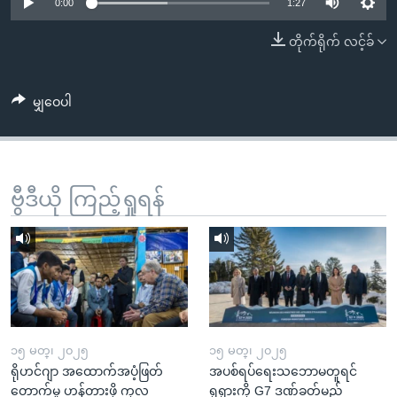
အ
0:00
1:27
သုတပဒေသာ အင်္ဂလိပ်စာ
ညွန်း
Learning English
တိုက်ရိုက် လင့်ခ်
စာမျက်နှာ
သို့
ဗွီအိုအေ လူမှုကွန်ယက်များ
ကျော်
မျှဝေပါ
ကြည့်
ရန်
ဘာသာစကားများ
ရှာဖွေ
ဗွီဒီယို ကြည့်ရှုရန်
ရန်
နေရာ
သို့
ကျော်
ရန်
၁၅ မတ္၊ ၂၀၂၅
၁၅ မတ္၊ ၂၀၂၅
ရိုဟင်ဂျာ အထောက်အပံ့ဖြတ်
အပစ်ရပ်ရေးသဘောမတူရင်
တောက်မှု ဟန့်တားဖို့ ကုလ
ရုရှားကို G7 ဒဏ်ခတ်မည်