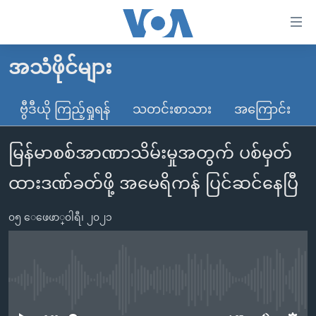
သုံး
ရ
လွယ်ကူ
အသံဖိုင်များ
မူလစာမျက်နှာ
စေ
မြန်မာ
ဗွီဒီယို ကြည့်ရှုရန်
သတင်းစာသား
အကြောင်း
သည့်
ကမ္ဘာ့သတင်းများ
Link
မြန်မာစစ်အာဏာသိမ်းမှုအတွက် ပစ်မှတ်
ဗွီဒီယို
နိုင်ငံတကာ
များ
သတင်းလွတ်လပ်ခွင့်
အမေရိကန်
ထားဒဏ်ခတ်ဖို့ အမေရိကန် ပြင်ဆင်နေပြီ
ပင်မ
ရပ်ဝန်းတခု လမ်းတခု အလွန်
တရုတ်
အကြောင်းအရာ
၀၅ ေဖေဖာ္၀ါရီ၊ ၂၀၂၁
သို့
အင်္ဂလိပ်စာလေ့လာမယ်
အစ္စရေး-ပါလက်စတိုင်း
ကျော်
အပတ်စဉ်ကဏ္ဍများ
အမေရိကန်သုံးအီဒီယံ
ကြည့်
ရေဒီယိုနှင့်ရုပ်သံ အချက်အလက်များ
မကြေးမုံရဲ့ အင်္ဂလိပ်စာ
ရေဒီယို
ရန်
No media source currently available
ပင်မ
ရေဒီယို/တီဗွီအစီအစဉ်
ရုပ်ရှင်ထဲက အင်္ဂလိပ်စာ
တီဗွီ