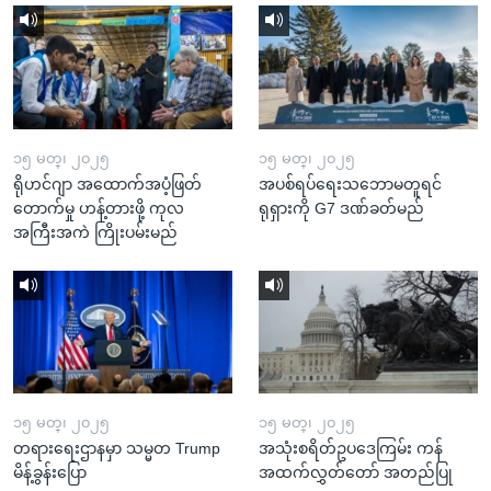
၁၅ မတ္၊ ၂၀၂၅
၁၅ မတ္၊ ၂၀၂၅
ရိုဟင်ဂျာ အထောက်အပံ့ဖြတ်
အပစ်ရပ်ရေးသဘောမတူရင်
တောက်မှု ဟန့်တားဖို့ ကုလ
ရုရှားကို G7 ဒဏ်ခတ်မည်
အကြီးအကဲ ကြိုးပမ်းမည်
၁၅ မတ္၊ ၂၀၂၅
၁၅ မတ္၊ ၂၀၂၅
တရားရေးဌာနမှာ သမ္မတ Trump
အသုံးစရိတ်ဥပဒေကြမ်း ကန်
မိန့်ခွန်းပြော
အထက်လွှတ်တော် အတည်ပြု