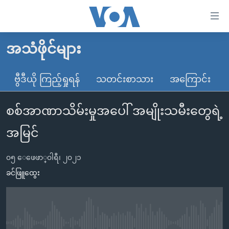
သုံး
ရ
လွယ်ကူ
အသံဖိုင်များ
မူလစာမျက်နှာ
စေ
မြန်မာ
ဗွီဒီယို ကြည့်ရှုရန်
သတင်းစာသား
အကြောင်း
သည့်
ကမ္ဘာ့သတင်းများ
Link
စစ်အာဏာသိမ်းမှုအပေါ် အမျိုးသမီးတွေရဲ့
ဗွီဒီယို
နိုင်ငံတကာ
များ
သတင်းလွတ်လပ်ခွင့်
အမေရိကန်
အမြင်
ပင်မ
ရပ်ဝန်းတခု လမ်းတခု အလွန်
တရုတ်
အကြောင်းအရာ
၀၅ ေဖေဖာ္၀ါရီ၊ ၂၀၂၁
သို့
အင်္ဂလိပ်စာလေ့လာမယ်
အစ္စရေး-ပါလက်စတိုင်း
ခင်ဖြူထွေး
ကျော်
အပတ်စဉ်ကဏ္ဍများ
အမေရိကန်သုံးအီဒီယံ
ကြည့်
ရေဒီယိုနှင့်ရုပ်သံ အချက်အလက်များ
မကြေးမုံရဲ့ အင်္ဂလိပ်စာ
ရေဒီယို
ရန်
ပင်မ
ရေဒီယို/တီဗွီအစီအစဉ်
ရုပ်ရှင်ထဲက အင်္ဂလိပ်စာ
တီဗွီ