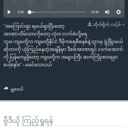
No media source currently available
အ
သုတပဒေသာ အင်္ဂလိပ်စာ
ညွန်း
Learning English
0:00
10:36
စာမျက်နှာ
သို့
တိုက်ရိုက် လင့်ခ်
ဗွီအိုအေ လူမှုကွန်ယက်များ
''အကြောင်းရှာ ရမယ်ရှာပြီးတော့
ကျော်
အာဏာသိမ်းတာကိုတော့ လုံး၀ လက်ခံလို့မရ
ကြည့်
ဘူး။ ကျမတို့က ကျမတို့နိုင်ငံ ဒီမိုကရေစီစနစ်နဲ့သွားမှ ဖွံ့ဖြိုးမယ်
ရန်
ဆိုတာကို ယုံကြည်နေတဲ့အချိန်မှာ ဒီစစ်အာဏာရှင် လက်အောက်
ဘာသာစကားများ
ရှာဖွေ
ကို ပြန်မကျဖို့တော့ ကျမတို့က အများကြီး ဆက်ကြိုးစားရမှာ
ရန်
ပေါ့နော်။” - မခင်လေးငယ်
နေရာ
သို့
ကျော်
မျှဝေပါ
ရန်
ဗွီဒီယို ကြည့်ရှုရန်