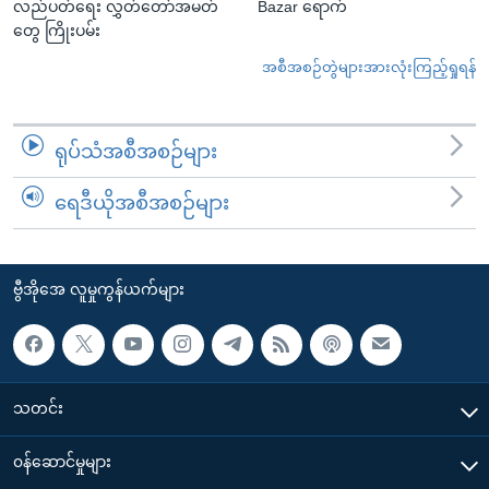
လည်ပတ်ရေး လွှတ်တော်အမတ်
Bazar ရောက်
တွေ ကြိုးပမ်း
အစီအစဉ်တွဲများအားလုံးကြည့်ရှုရန်
ရုပ်သံအစီအစဉ်များ
ရေဒီယိုအစီအစဉ်များ
ဗွီအိုအေ လူမှုကွန်ယက်များ
သတင်း
၀န်ဆောင်မှုများ