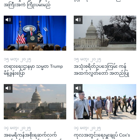
အကြီးအကဲ ကြိုးပမ်းမည်
၁၅ မတ္၊ ၂၀၂၅
၁၅ မတ္၊ ၂၀၂၅
တရားရေးဌာနမှာ သမ္မတ Trump
အသုံးစရိတ်ဥပဒေကြမ်း ကန်
မိန့်ခွန်းပြော
အထက်လွှတ်တော် အတည်ပြု
၁၄ မတ္၊ ၂၀၂၅
၁၄ မတ္၊ ၂၀၂၅
အမေရိကန်အစိုးရဆက်လက်
ကုလအတွင်းရေးမှူးချုပ် Cox's