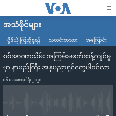
သုံး
ရ
လွယ်ကူ
အသံဖိုင်များ
မူလစာမျက်နှာ
စေ
မြန်မာ
ဗွီဒီယို ကြည့်ရှုရန်
သတင်းစာသား
အကြောင်း
သည့်
ကမ္ဘာ့သတင်းများ
Link
စစ်အာဏာသိမ်း အကြမ်းမဖက်ဆန့်ကျင်မှု
ဗွီဒီယို
နိုင်ငံတကာ
များ
သတင်းလွတ်လပ်ခွင့်
အမေရိကန်
မှာ နာမည်ကြီး အနုပညာရှင်တွေပါဝင်လာ
ပင်မ
ရပ်ဝန်းတခု လမ်းတခု အလွန်
တရုတ်
အကြောင်းအရာ
၀၆ ေဖေဖာ္၀ါရီ၊ ၂၀၂၁
သို့
အင်္ဂလိပ်စာလေ့လာမယ်
အစ္စရေး-ပါလက်စတိုင်း
ကျော်
အပတ်စဉ်ကဏ္ဍများ
အမေရိကန်သုံးအီဒီယံ
ကြည့်
ရေဒီယိုနှင့်ရုပ်သံ အချက်အလက်များ
မကြေးမုံရဲ့ အင်္ဂလိပ်စာ
ရေဒီယို
ရန်
No media source currently available
ပင်မ
ရေဒီယို/တီဗွီအစီအစဉ်
ရုပ်ရှင်ထဲက အင်္ဂလိပ်စာ
တီဗွီ