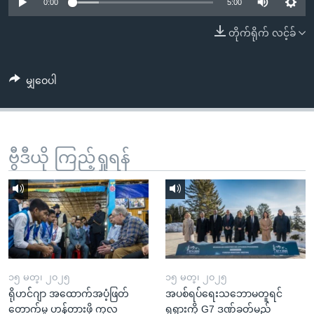
အ
0:00
5:00
သုတပဒေသာ အင်္ဂလိပ်စာ
ညွန်း
Learning English
တိုက်ရိုက် လင့်ခ်
စာမျက်နှာ
သို့
ဗွီအိုအေ လူမှုကွန်ယက်များ
ကျော်
မျှဝေပါ
ကြည့်
ရန်
ဘာသာစကားများ
ရှာဖွေ
ဗွီဒီယို ကြည့်ရှုရန်
ရန်
နေရာ
သို့
ကျော်
ရန်
၁၅ မတ္၊ ၂၀၂၅
၁၅ မတ္၊ ၂၀၂၅
ရိုဟင်ဂျာ အထောက်အပံ့ဖြတ်
အပစ်ရပ်ရေးသဘောမတူရင်
တောက်မှု ဟန့်တားဖို့ ကုလ
ရုရှားကို G7 ဒဏ်ခတ်မည်