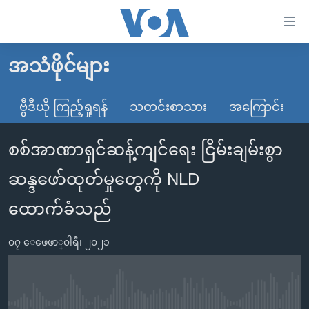
သုံး
ရ
လွယ်ကူ
အသံဖိုင်များ
မူလစာမျက်နှာ
စေ
မြန်မာ
ဗွီဒီယို ကြည့်ရှုရန်
သတင်းစာသား
အကြောင်း
သည့်
ကမ္ဘာ့သတင်းများ
Link
စစ်အာဏာရှင်ဆန့်ကျင်ရေး ငြိမ်းချမ်းစွာ
ဗွီဒီယို
နိုင်ငံတကာ
များ
သတင်းလွတ်လပ်ခွင့်
အမေရိကန်
ဆန္ဒဖော်ထုတ်မှုတွေကို NLD
ပင်မ
ရပ်ဝန်းတခု လမ်းတခု အလွန်
တရုတ်
အကြောင်းအရာ
ထောက်ခံသည်
သို့
အင်္ဂလိပ်စာလေ့လာမယ်
အစ္စရေး-ပါလက်စတိုင်း
ကျော်
၀၇ ေဖေဖာ္၀ါရီ၊ ၂၀၂၁
အပတ်စဉ်ကဏ္ဍများ
အမေရိကန်သုံးအီဒီယံ
ကြည့်
ရေဒီယိုနှင့်ရုပ်သံ အချက်အလက်များ
မကြေးမုံရဲ့ အင်္ဂလိပ်စာ
ရေဒီယို
ရန်
ပင်မ
ရေဒီယို/တီဗွီအစီအစဉ်
ရုပ်ရှင်ထဲက အင်္ဂလိပ်စာ
တီဗွီ