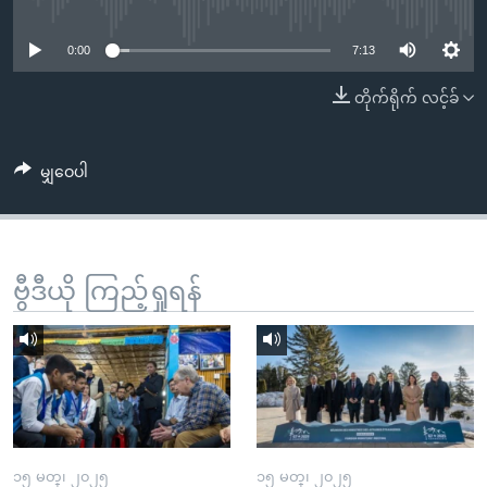
No media source currently available
အ
သုတပဒေသာ အင်္ဂလိပ်စာ
ညွန်း
Learning English
0:00
7:13
စာမျက်နှာ
သို့
ဗွီအိုအေ လူမှုကွန်ယက်များ
တိုက်ရိုက် လင့်ခ်
ကျော်
ကြည့်
မျှဝေပါ
ရန်
ဘာသာစကားများ
ရှာဖွေ
ရန်
နေရာ
ဗွီဒီယို ကြည့်ရှုရန်
သို့
ကျော်
ရန်
၁၅ မတ္၊ ၂၀၂၅
၁၅ မတ္၊ ၂၀၂၅