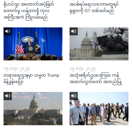
ရိုဟင်ဂျာ အထောက်အပံ့ဖြတ်
အပစ်ရပ်ရေးသဘောမတူရင်
တောက်မှု ဟန့်တားဖို့ ကုလ
ရုရှားကို G7 ဒဏ်ခတ်မည်
အကြီးအကဲ ကြိုးပမ်းမည်
၁၅ မတ္၊ ၂၀၂၅
၁၅ မတ္၊ ၂၀၂၅
တရားရေးဌာနမှာ သမ္မတ Trump
အသုံးစရိတ်ဥပဒေကြမ်း ကန်
မိန့်ခွန်းပြော
အထက်လွှတ်တော် အတည်ပြု