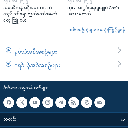
၁၄ မတ္၊ ၂၀၂၅
၁၄ မတ္၊ ၂၀၂၅
အမေရိကန်အစိုးရဆက်လက်
ကုလအတွင်းရေးမှူးချုပ် Cox's
လည်ပတ်ရေး လွှတ်တော်အမတ်
Bazar ရောက်
တွေ ကြိုးပမ်း
အစီအစဉ်တွဲများအားလုံးကြည့်ရှုရန်
ရုပ်သံအစီအစဉ်များ
ရေဒီယိုအစီအစဉ်များ
ဗွီအိုအေ လူမှုကွန်ယက်များ
သတင်း