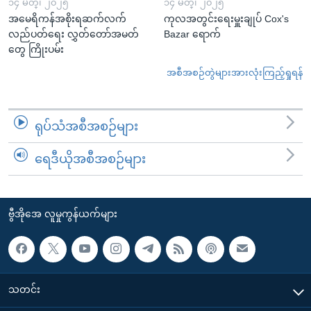
၁၄ မတ္၊ ၂၀၂၅
၁၄ မတ္၊ ၂၀၂၅
အမေရိကန်အစိုးရဆက်လက်
ကုလအတွင်းရေးမှူးချုပ် Cox's
လည်ပတ်ရေး လွှတ်တော်အမတ်
Bazar ရောက်
တွေ ကြိုးပမ်း
အစီအစဉ်တွဲများအားလုံးကြည့်ရှုရန်
ရုပ်သံအစီအစဉ်များ
ရေဒီယိုအစီအစဉ်များ
ဗွီအိုအေ လူမှုကွန်ယက်များ
သတင်း