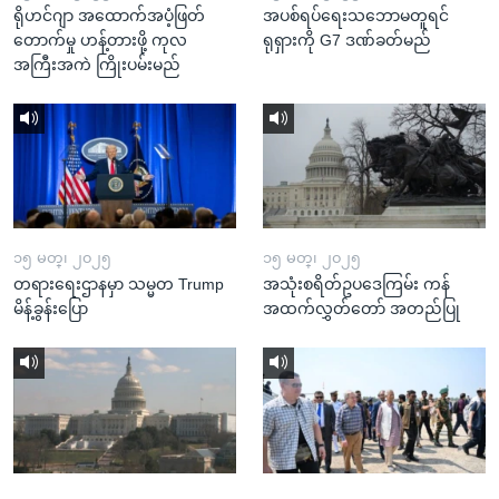
ရိုဟင်ဂျာ အထောက်အပံ့ဖြတ်
အပစ်ရပ်ရေးသဘောမတူရင်
တောက်မှု ဟန့်တားဖို့ ကုလ
ရုရှားကို G7 ဒဏ်ခတ်မည်
အကြီးအကဲ ကြိုးပမ်းမည်
၁၅ မတ္၊ ၂၀၂၅
၁၅ မတ္၊ ၂၀၂၅
တရားရေးဌာနမှာ သမ္မတ Trump
အသုံးစရိတ်ဥပဒေကြမ်း ကန်
မိန့်ခွန်းပြော
အထက်လွှတ်တော် အတည်ပြု