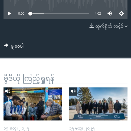
No media source currently available
အ
သုတပဒေသာ အင်္ဂလိပ်စာ
ညွန်း
Learning English
0:00
4:02
စာမျက်နှာ
သို့
ဗွီအိုအေ လူမှုကွန်ယက်များ
တိုက်ရိုက် လင့်ခ်
ကျော်
ကြည့်
မျှဝေပါ
ရန်
ဘာသာစကားများ
ရှာဖွေ
ရန်
နေရာ
ဗွီဒီယို ကြည့်ရှုရန်
သို့
ကျော်
ရန်
၁၅ မတ္၊ ၂၀၂၅
၁၅ မတ္၊ ၂၀၂၅