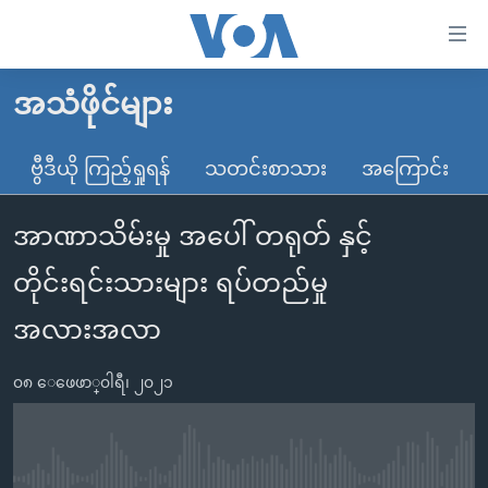
သုံး
ရ
လွယ်ကူ
အသံဖိုင်များ
မူလစာမျက်နှာ
စေ
မြန်မာ
ဗွီဒီယို ကြည့်ရှုရန်
သတင်းစာသား
အကြောင်း
သည့်
ကမ္ဘာ့သတင်းများ
Link
အာဏာသိမ်းမှု အပေါ် တရုတ် နှင့်
ဗွီဒီယို
နိုင်ငံတကာ
များ
သတင်းလွတ်လပ်ခွင့်
အမေရိကန်
တိုင်းရင်းသားများ ရပ်တည်မှု
ပင်မ
ရပ်ဝန်းတခု လမ်းတခု အလွန်
တရုတ်
အကြောင်းအရာ
အလားအလာ
သို့
အင်္ဂလိပ်စာလေ့လာမယ်
အစ္စရေး-ပါလက်စတိုင်း
ကျော်
၀၈ ေဖေဖာ္၀ါရီ၊ ၂၀၂၁
အပတ်စဉ်ကဏ္ဍများ
အမေရိကန်သုံးအီဒီယံ
ကြည့်
ရေဒီယိုနှင့်ရုပ်သံ အချက်အလက်များ
မကြေးမုံရဲ့ အင်္ဂလိပ်စာ
ရေဒီယို
ရန်
ပင်မ
ရေဒီယို/တီဗွီအစီအစဉ်
ရုပ်ရှင်ထဲက အင်္ဂလိပ်စာ
တီဗွီ