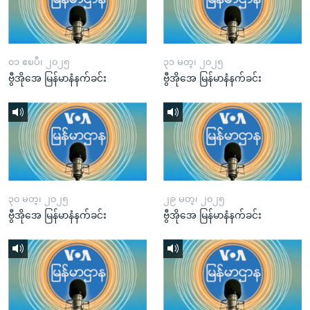
၀၁ ဧၿပီ၊ ၂၀၂၅
၃၁ မတ္၊ ၂၀၂၅
ဗွီအိုအေ မြန်မာနံနက်ခင်း
ဗွီအိုအေ မြန်မာနံနက်ခင်း
၃၀ မတ္၊ ၂၀၂၅
၂၉ မတ္၊ ၂၀၂၅
ဗွီအိုအေ မြန်မာနံနက်ခင်း
ဗွီအိုအေ မြန်မာနံနက်ခင်း