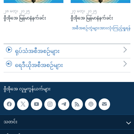
၂၈ မတ္၊ ၂၀၂၅
၂၇ မတ္၊ ၂၀၂၅
ဗွီအိုအေ မြန်မာနံနက်ခင်း
ဗွီအိုအေ မြန်မာနံနက်ခင်း
အစီအစဉ်တွဲများအားလုံးကြည့်ရှုရန်
ရုပ်သံအစီအစဉ်များ
ရေဒီယိုအစီအစဉ်များ
ဗွီအိုအေ လူမှုကွန်ယက်များ
သတင်း