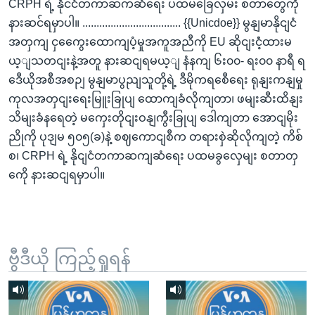
CRPH ရဲ့ နိုင်ငံတကာဆက်ဆံရေး ပထမခြေလှမ်း စတာတွေကို
နားဆင်ရမှာပါ။ ................................... {{Unicdoe}} မွနျမာနိုငျငံ
အတှကျ ငှကွေေးထောကျပံ့မှုအကူအညီကို EU ဆိုငျးငံံ့ထားမ
ယ့ျသတငျးနဲ့အတူ နားဆငျရမယ့ျ နံနကျ ၆း၀၀- ရး၀၀ နာရီ ရ
ဒေီယိုအစီအစဉျ မွနျမာပွညျသူတို့ရဲ့ ဒီမိုကရစေီရေး ရုနျးကနျမှု
ကုလအတှငျးရေးမြူးခြုပျ ထောကျခံလိုကျတာ၊ ဖမျးဆီးထိနျး
သိမျးခံနရေတဲ့ မကှေးတိုငျးဝနျကွီးခြုပျ ဒေါကျတာ အောငျမိုး
ညိုကို ပုဒျမ ၅၀၅(ခ)နဲ့ စဈကောငျစီက တရားစှဲဆိုလိုကျတဲ့ ကိစ်
စ၊ CRPH ရဲ့ နိုငျငံတကာဆကျဆံရေး ပထမခွလှေမျး စတာတှ
ကေို နားဆငျရမှာပါ။
ဗွီဒီယို ကြည့်ရှုရန်