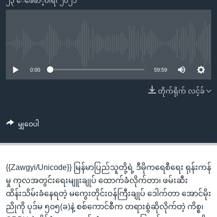
၂၃ ေဖေဖာ္၀ါရီ၊ ၂၀၂၁
အ
သုတပဒေသာ အင်္ဂလိပ်စာ
ညွန်း
Learning English
စာမျက်နှာ
သို့
ဗွီအိုအေ လူမှုကွန်ယက်များ
No media source currently available
ကျော်
ကြည့်
0:00
59:59
ရန်
ဘာသာစကားများ
တိုက်ရိုက် လင့်ခ်
ရှာဖွေ
ရန်
နေရာ
မျှဝေပါ
သို့
ကျော်
ရန်
{{Zawgyi/Unicode}} မြန်မာပြည်သူတို့ရဲ့ ဒီမိုကရေစီရေး ရုန်းကန်
မှု ကုလအတွင်းရေးမျူးချုပ် ထောက်ခံလိုက်တာ၊ ဖမ်းဆီး
ထိန်းသိမ်းခံနေရတဲ့ မကွေးတိုင်းဝန်ကြီးချုပ် ဒေါက်တာ အောင်မိုး
ညိုကို ပုဒ်မ ၅၀၅(ခ)နဲ့ စစ်ကောင်စီက တရားစွဲဆိုလိုက်တဲ့ ကိစ္စ၊