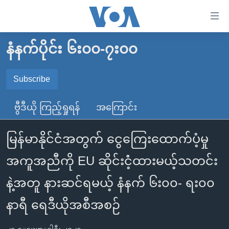
သုံး
ရ
လွယ်ကူ
နံနက်ပိုင်း ၆း၀၀-၇း၀၀
မူလစာမျက်နှာ
စေ
မြန်မာ
Subscribe
သည့်
SUBSCRIBE
ကမ္ဘာ့သတင်းများ
Link
ဗွီဒီယို ကြည့်ရှုရန်
အကြောင်း
ဗွီဒီယို
နိုင်ငံတကာ
များ
Spotify
သတင်းလွတ်လပ်ခွင့်
အမေရိကန်
ပင်မ
မြန်မာနိုင်ငံအတွက် ငွေကြေးထောက်ပံ့မှု
ရပ်ဝန်းတခု လမ်းတခု အလွန်
တရုတ်
အကြောင်းအရာ
ရယူရန်
အကူအညီကို EU ဆိုင်းငံံ့ထားမယ့်သတင်း
သို့
အင်္ဂလိပ်စာလေ့လာမယ်
အစ္စရေး-ပါလက်စတိုင်း
ကျော်
နဲ့အတူ နားဆင်ရမယ့် နံနက် ၆း၀၀- ရး၀၀
အပတ်စဉ်ကဏ္ဍများ
အမေရိကန်သုံးအီဒီယံ
ကြည့်
ရေဒီယိုနှင့်ရုပ်သံ အချက်အလက်များ
မကြေးမုံရဲ့ အင်္ဂလိပ်စာ
ရေဒီယို
နာရီ ရေဒီယိုအစီအစဉ်
ရန်
ပင်မ
ရေဒီယို/တီဗွီအစီအစဉ်
ရုပ်ရှင်ထဲက အင်္ဂလိပ်စာ
တီဗွီ