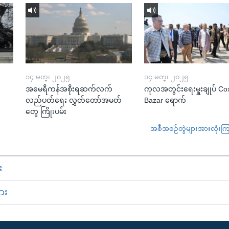
၁၄ မတ္၊ ၂၀၂၅
၁၄ မတ္၊ ၂၀၂၅
အမေရိကန်အစိုးရဆက်လက်
ကုလအတွင်းရေးမှူးချုပ် Co
လည်ပတ်ရေး လွှတ်တော်အမတ်
Bazar ရောက်
တွေ ကြိုးပမ်း
အစီအစဉ်တွဲများအားလုံးကြည့
း
ား