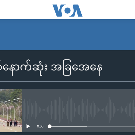
်နောက်ဆုံး အခြအေနေ
No media source currently availa
0:00