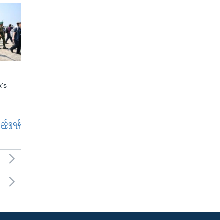
x's
်ရှုရန်