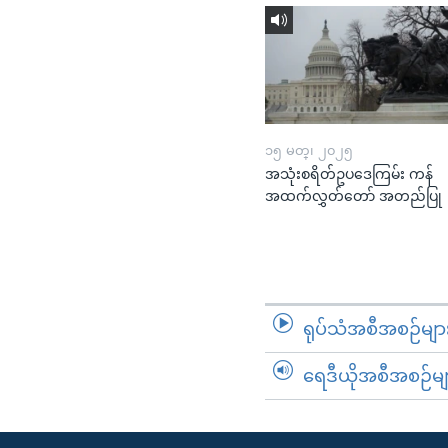
၁၅ မတ္၊ ၂၀၂၅
အသုံးစရိတ်ဥပဒေကြမ်း ကန်
အထက်လွှတ်တော် အတည်ပြု
ရုပ်သံအစီအစဉ်မျာ
ရေဒီယိုအစီအစဉ်မျ