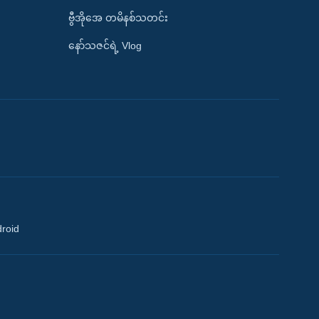
ဗွီအိုအေ တမိနစ်သတင်း
နော်သဇင်ရဲ့ Vlog
droid