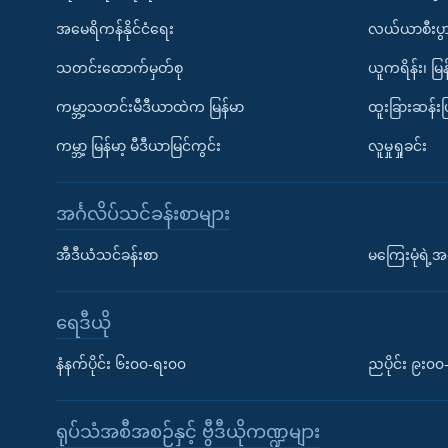
အမေရိကန်နိုင်ငံရေး
လယ်ယာစီးပွ
သတင်းထောက်မှတ်စု
ယူကရိန်း၊ မြန
ကမ္ဘာ့သတင်းမီဒီယာထဲက မြန်မာ
ထူးခြားဆန်း
ကမ္ဘာ့ မြန်မာ့ မီဒီယာမြင်ကွင်း
လူမှုရှုခင်း
အင်္ဂလိပ်သင်ခန်းစာများ
အီဒီယံသင်ခန်းစာ
မကြေးမုံရဲ့အင
ရေဒီယို
နံနက်ပိုင်း ၆း၀၀-ရး၀၀
ညပိုင်း ၉း၀
ရုပ်သံအစီအစဉ်နှင့် ဗွီဒီယိုကဏ္ဍများ