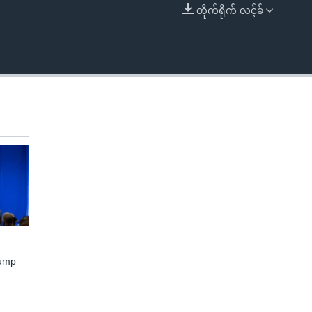
တိုက်ရိုက် လင့်ခ်
EMBED
rump