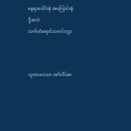
နေရာပေါင်းစုံ အကြောင်းစုံ
ဒို့အသံ
သက်တံရောင်သတင်းလွှာ
သုတပဒေသာ အင်္ဂလိပ်စာ