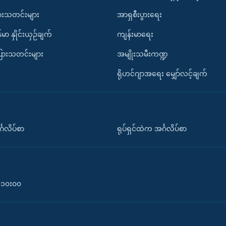
ားသတင်းများ
အာရှစီးပွားရေး
်မာ နှိုင်းယှဉ်ချက်
ကျန်းမာရေး
ပြားသတင်းများ
အမျိုးသမီးကဏ္ဍ
ရိုဟင်ဂျာအရေး မျှော်လင့်ချက်
်္ဂလိပ်စာ
ရုပ်ရှင်ထဲက အင်္ဂလိပ်စာ
၀-၁၀း၀၀