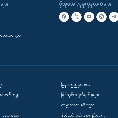
ုများ
ဗွီအိုအေ လူမှုကွန်ယက်များ
းလ်သတင်းလွှာ
ပညာ
မြန်မာပြည်မှပေးစာ
အနာဂတ်ကမ္ဘာ
မြင်ကွင်းကျယ်မှတ်စုများ
ကမ္ဘာတလွှားခရီးသွား
း အားကစား
ဒီသီတင်းပတ် အာရှနိုင်ငံရေး