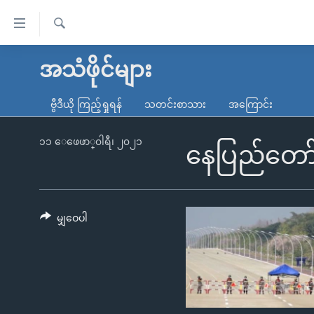
သုံး
ရ
ရှာဖွေ
လွယ်ကူ
မူလစာမျက်နှာ
အသံဖိုင်များ
ရ
စေ
မြန်မာ
လာ
ဗွီဒီယို ကြည့်ရှုရန်
သတင်းစာသား
အကြောင်း
သည့်
ဒ်
ကမ္ဘာ့သတင်းများ
Link
ဗွီဒီယို
နိုင်ငံတကာ
၁၁ ေဖေဖာ္၀ါရီ၊ ၂၀၂၁
နေပြည်တော
များ
သတင်းလွတ်လပ်ခွင့်
အမေရိကန်
ပင်မ
ရပ်ဝန်းတခု လမ်းတခု အလွန်
တရုတ်
အကြောင်းအရာ
အင်္ဂလိပ်စာလေ့လာမယ်
အစ္စရေး-ပါလက်စတိုင်း
မျှဝေပါ
သို့
အပတ်စဉ်ကဏ္ဍများ
အမေရိကန်သုံးအီဒီယံ
ကျော်
ကြည့်
ရေဒီယိုနှင့်ရုပ်သံ အချက်အလက်များ
မကြေးမုံရဲ့ အင်္ဂလိပ်စာ
ရေဒီယို
ရန်
ရေဒီယို/တီဗွီအစီအစဉ်
ရုပ်ရှင်ထဲက အင်္ဂလိပ်စာ
တီဗွီ
ပင်မ