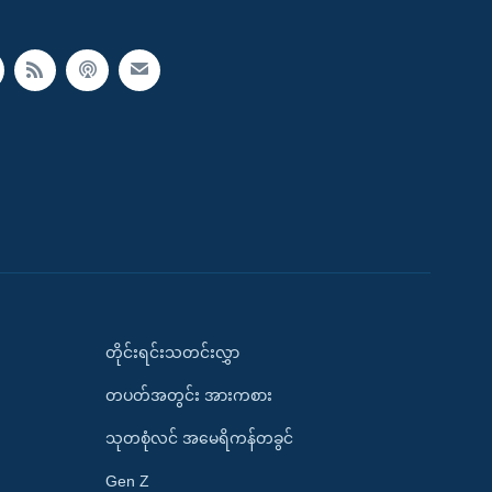
တိုင်းရင်းသတင်းလွှာ
တပတ်အတွင်း အားကစား
သုတစုံလင် အမေရိကန်တခွင်
Gen Z