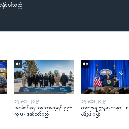
်နိုင်ပါသည်။
၁၅ မတ္၊ ၂၀၂၅
၁၅ မတ္၊ ၂၀၂၅
အပစ်ရပ်ရေးသဘောမတူရင် ရုရှား
တရားရေးဌာနမှာ သမ္မတ T
ကို G7 ဒဏ်ခတ်မည်
မိန့်ခွန်းပြော