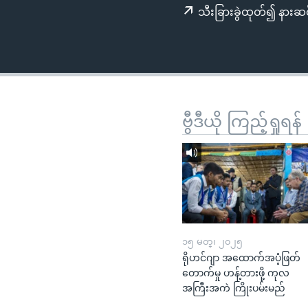
သုတပဒေသာ အင်္ဂလိပ်စာ
အ
သီးခြားခွဲထုတ်၍ နားဆင
ညွန်း
စာမျက်နှာ
သို့
ကျော်
ကြည့်
ရန်
ဗွီဒီယို ကြည့်ရှုရန်
ရှာဖွေ
ရန်
နေရာ
သို့
ကျော်
ရန်
၁၅ မတ္၊ ၂၀၂၅
ရိုဟင်ဂျာ အထောက်အပံ့ဖြတ်
တောက်မှု ဟန့်တားဖို့ ကုလ
အကြီးအကဲ ကြိုးပမ်းမည်