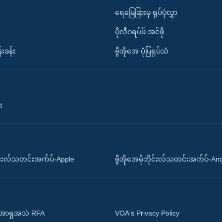
ရေမြေခြားမှ ရုပ်ပုံလွှာ
ပိုလီဂရပ်ဖ်.အင်ဖို
်းခန်း
ဗွီအိုအေ ပုံပြရုပ်သံ
း
ိုင်းလ်သတင်းအက်ပ်-Apple
ဗွီအိုအေမိုဘိုင်းလ်သတင်းအက်ပ်-An
 အာရှအသံ RFA
VOA's Privacy Policy