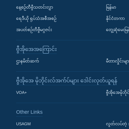
နေ့စဉ်တီဗွီသတင်းလွှာ
မြန်မာ
ရေဒီယို ရုပ်သံအစီအစဉ်
နိုင်ငံတကာ
အပတ်စဉ်တီဗွီမဂ္ဂဇင်း
တွေ့ဆုံမေးမြန
ဗွီအိုအေအကြောင်း
ဌာနမိတ်ဆက်
မီတာလှိုင်းမျာ
ဗွီအိုအေ မိုဘိုင်းလ်အက်ပ်များ ဒေါင်းလုတ်ယူရန်
Learning English
VOA+
ဗွီအိုအေမိုဘ
ဗွီအိုအေ လူမှုကွန်ယက်များ
Other Links
USAGM
လွတ်လပ်တဲ့