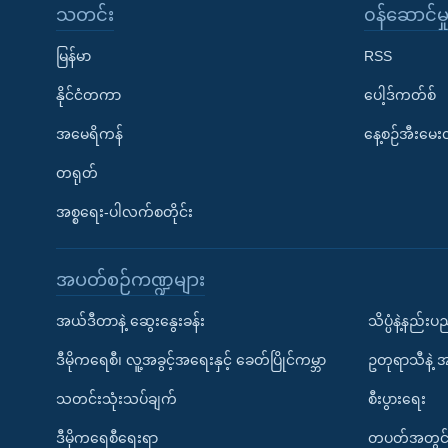
သတင်း
၀န်ဆောင်မှ
မြန်မာ
RSS
နိုင်ငံတကာ
ပေါ့ဒ်ကတ်စ်
အမေရိကန်
နေ့စဉ်အီးမေ
တရုတ်
အစ္စရေး-ပါလက်စတိုင်း
အပတ်စဉ်ကဏ္ဍများ
အယ်ဒီတာနဲ့ ဆွေးနွေးခန်း
သိပ္ပံနဲ့နည်း
ဒီမိုကရေစီ၊ လူ့အခွင့်အရေးနှင့် ခေတ်ပြိုင်ကမ္ဘာ
ဥတုရာသီနဲ့ 
သတင်းသုံးသပ်ချက်
စီးပွားရေး
ဒီမိုကရေစီရေးရာ
တပတ်အတွင်