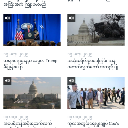
အကြီးအကဲ ကြိုးပမ်းမည်
၁၅ မတ္၊ ၂၀၂၅
၁၅ မတ္၊ ၂၀၂၅
တရားရေးဌာနမှာ သမ္မတ Trump
အသုံးစရိတ်ဥပဒေကြမ်း ကန်
မိန့်ခွန်းပြော
အထက်လွှတ်တော် အတည်ပြု
၁၄ မတ္၊ ၂၀၂၅
၁၄ မတ္၊ ၂၀၂၅
အမေရိကန်အစိုးရဆက်လက်
ကုလအတွင်းရေးမှူးချုပ် Cox's