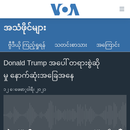
သုံး
ရ
လွယ်ကူ
အသံဖိုင်များ
မူလစာမျက်နှာ
စေ
မြန်မာ
ဗွီဒီယို ကြည့်ရှုရန်
သတင်းစာသား
အကြောင်း
သည့်
ကမ္ဘာ့သတင်းများ
Link
Donald Trump အပေါ် တရားစွဲဆို
ဗွီဒီယို
နိုင်ငံတကာ
များ
သတင်းလွတ်လပ်ခွင့်
အမေရိကန်
မှု နောက်ဆုံးအခြေအနေ
ပင်မ
ရပ်ဝန်းတခု လမ်းတခု အလွန်
တရုတ်
အကြောင်းအရာ
၁၂ ေဖေဖာ္၀ါရီ၊ ၂၀၂၁
သို့
အင်္ဂလိပ်စာလေ့လာမယ်
အစ္စရေး-ပါလက်စတိုင်း
ကျော်
အပတ်စဉ်ကဏ္ဍများ
အမေရိကန်သုံးအီဒီယံ
ကြည့်
ရေဒီယိုနှင့်ရုပ်သံ အချက်အလက်များ
မကြေးမုံရဲ့ အင်္ဂလိပ်စာ
ရေဒီယို
ရန်
No media source currently available
ပင်မ
ရေဒီယို/တီဗွီအစီအစဉ်
ရုပ်ရှင်ထဲက အင်္ဂလိပ်စာ
တီဗွီ