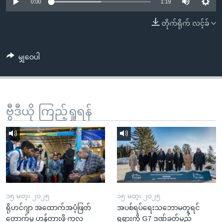
အ
0:00
1:19
သုတပဒေသာ အင်္ဂလိပ်စာ
ညွန်း
Learning English
တိုက်ရိုက် လင့်ခ်
စာမျက်နှာ
သို့
ဗွီအိုအေ လူမှုကွန်ယက်များ
ကျော်
မျှဝေပါ
ကြည့်
ရန်
ဘာသာစကားများ
ရှာဖွေ
ဗွီဒီယို ကြည့်ရှုရန်
ရန်
နေရာ
သို့
ကျော်
ရန်
၁၅ မတ္၊ ၂၀၂၅
၁၅ မတ္၊ ၂၀၂၅
ရိုဟင်ဂျာ အထောက်အပံ့ဖြတ်
အပစ်ရပ်ရေးသဘောမတူရင်
တောက်မှု ဟန့်တားဖို့ ကုလ
ရုရှားကို G7 ဒဏ်ခတ်မည်