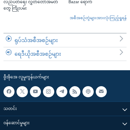
လည်ပတ်ရေး လွှတ်တော်အမတ်
Bazar ရောက်
တွေ ကြိုးပမ်း
အစီအစဉ်တွဲများအားလုံးကြည့်ရှုရန်
ရုပ်သံအစီအစဉ်များ
ရေဒီယိုအစီအစဉ်များ
ဗွီအိုအေ လူမှုကွန်ယက်များ
သတင်း
၀န်ဆောင်မှုများ