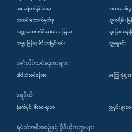
အမေရိကန်နိုင်ငံရေး
လယ်ယာစီးပွ
သတင်းထောက်မှတ်စု
ယူကရိန်း၊ မြန
ကမ္ဘာ့သတင်းမီဒီယာထဲက မြန်မာ
ထူးခြားဆန်း
ကမ္ဘာ့ မြန်မာ့ မီဒီယာမြင်ကွင်း
လူမှုရှုခင်း
အင်္ဂလိပ်သင်ခန်းစာများ
အီဒီယံသင်ခန်းစာ
မကြေးမုံရဲ့အင
ရေဒီယို
နံနက်ပိုင်း ၆း၀၀-ရး၀၀
ညပိုင်း ၉း၀
ရုပ်သံအစီအစဉ်နှင့် ဗွီဒီယိုကဏ္ဍများ