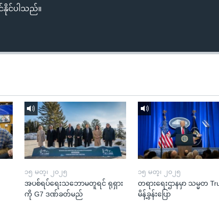
်နိုင်ပါသည်။
၁၅ မတ္၊ ၂၀၂၅
၁၅ မတ္၊ ၂၀၂၅
အပစ်ရပ်ရေးသဘောမတူရင် ရုရှား
တရားရေးဌာနမှာ သမ္မတ T
ကို G7 ဒဏ်ခတ်မည်
မိန့်ခွန်းပြော