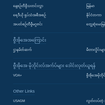
နေ့စဉ်တီဗွီသတင်းလွှာ
မြန်မာ
ရေဒီယို ရုပ်သံအစီအစဉ်
နိုင်ငံတကာ
အပတ်စဉ်တီဗွီမဂ္ဂဇင်း
တွေ့ဆုံမေးမြန
ဗွီအိုအေအကြောင်း
ဌာနမိတ်ဆက်
မီတာလှိုင်းမျာ
ဗွီအိုအေ မိုဘိုင်းလ်အက်ပ်များ ဒေါင်းလုတ်ယူရန်
Learning English
VOA+
ဗွီအိုအေမိုဘ
ဗွီအိုအေ လူမှုကွန်ယက်များ
Other Links
USAGM
လွတ်လပ်တဲ့