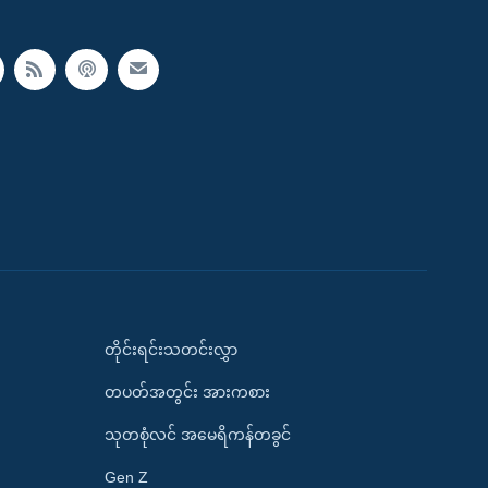
တိုင်းရင်းသတင်းလွှာ
တပတ်အတွင်း အားကစား
သုတစုံလင် အမေရိကန်တခွင်
Gen Z