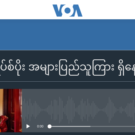
်းရပ်စ်ပိုး အများပြည်သူကြား ရှ
No media source currently availa
0:00