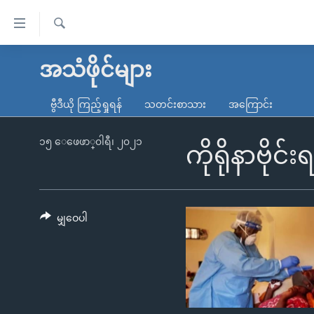
သုံး
ရ
ရှာဖွေ
လွယ်ကူ
မူလစာမျက်နှာ
အသံဖိုင်များ
ရ
စေ
မြန်မာ
လာ
ဗွီဒီယို ကြည့်ရှုရန်
သတင်းစာသား
အကြောင်း
သည့်
ဒ်
ကမ္ဘာ့သတင်းများ
Link
ဗွီဒီယို
နိုင်ငံတကာ
၁၅ ေဖေဖာ္၀ါရီ၊ ၂၀၂၁
ကိုရိုနာဗိုင
များ
သတင်းလွတ်လပ်ခွင့်
အမေရိကန်
ပင်မ
ရပ်ဝန်းတခု လမ်းတခု အလွန်
တရုတ်
အကြောင်းအရာ
အင်္ဂလိပ်စာလေ့လာမယ်
အစ္စရေး-ပါလက်စတိုင်း
မျှဝေပါ
သို့
အပတ်စဉ်ကဏ္ဍများ
အမေရိကန်သုံးအီဒီယံ
ကျော်
ကြည့်
ရေဒီယိုနှင့်ရုပ်သံ အချက်အလက်များ
မကြေးမုံရဲ့ အင်္ဂလိပ်စာ
ရေဒီယို
ရန်
ရေဒီယို/တီဗွီအစီအစဉ်
ရုပ်ရှင်ထဲက အင်္ဂလိပ်စာ
တီဗွီ
ပင်မ