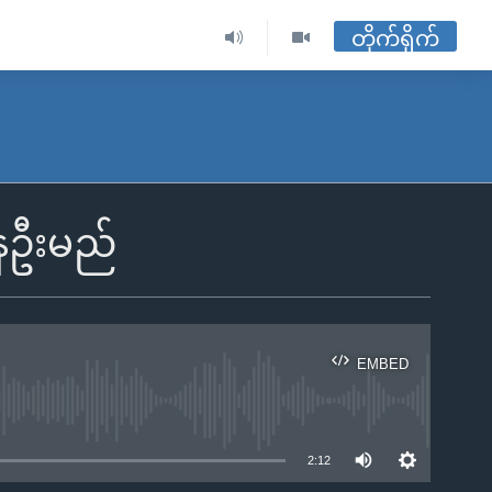
တိုက်ရိုက်
ိနေဦးမည်
EMBED
ble
2:12