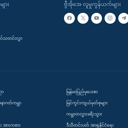
ုများ
ဗွီအိုအေ လူမှုကွန်ယက်များ
းလ်သတင်းလွှာ
ပညာ
မြန်မာပြည်မှပေးစာ
အနာဂတ်ကမ္ဘာ
မြင်ကွင်းကျယ်မှတ်စုများ
ကမ္ဘာတလွှားခရီးသွား
း အားကစား
ဒီသီတင်းပတ် အာရှနိုင်ငံရေး