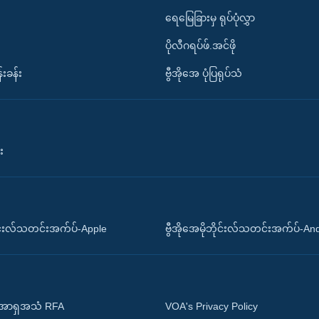
ရေမြေခြားမှ ရုပ်ပုံလွှာ
ပိုလီဂရပ်ဖ်.အင်ဖို
်းခန်း
ဗွီအိုအေ ပုံပြရုပ်သံ
း
ိုင်းလ်သတင်းအက်ပ်-Apple
ဗွီအိုအေမိုဘိုင်းလ်သတင်းအက်ပ်-An
 အာရှအသံ RFA
VOA's Privacy Policy