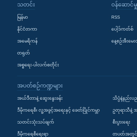
သတင်း
၀န်ဆောင်မှ
မြန်မာ
RSS
နိုင်ငံတကာ
ပေါ့ဒ်ကတ်စ်
အမေရိကန်
နေ့စဉ်အီးမေ
တရုတ်
အစ္စရေး-ပါလက်စတိုင်း
အပတ်စဉ်ကဏ္ဍများ
အယ်ဒီတာနဲ့ ဆွေးနွေးခန်း
သိပ္ပံနဲ့နည်း
ဒီမိုကရေစီ၊ လူ့အခွင့်အရေးနှင့် ခေတ်ပြိုင်ကမ္ဘာ
ဥတုရာသီနဲ့ 
သတင်းသုံးသပ်ချက်
စီးပွားရေး
ဒီမိုကရေစီရေးရာ
တပတ်အတွင်