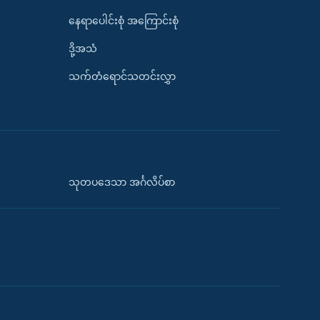
နေရာပေါင်းစုံ အကြောင်းစုံ
ဒို့အသံ
သက်တံရောင်သတင်းလွှာ
သုတပဒေသာ အင်္ဂလိပ်စာ