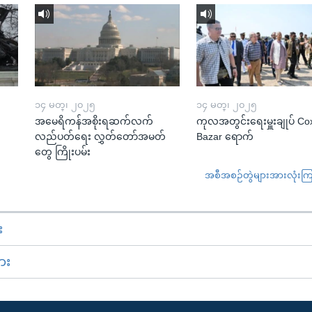
၁၄ မတ္၊ ၂၀၂၅
၁၄ မတ္၊ ၂၀၂၅
အမေရိကန်အစိုးရဆက်လက်
ကုလအတွင်းရေးမှူးချုပ် Co
လည်ပတ်ရေး လွှတ်တော်အမတ်
Bazar ရောက်
တွေ ကြိုးပမ်း
အစီအစဉ်တွဲများအားလုံးကြည့
း
ား