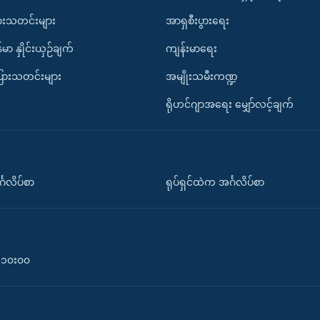
ားသတင်းများ
အာရှစီးပွားရေး
်မာ နှိုင်းယှဉ်ချက်
ကျန်းမာရေး
ပြားသတင်းများ
အမျိုးသမီးကဏ္ဍ
ရိုဟင်ဂျာအရေး မျှော်လင့်ချက်
်္ဂလိပ်စာ
ရုပ်ရှင်ထဲက အင်္ဂလိပ်စာ
၀-၁၀း၀၀