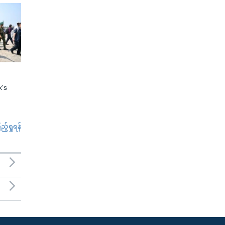
x's
်ရှုရန်