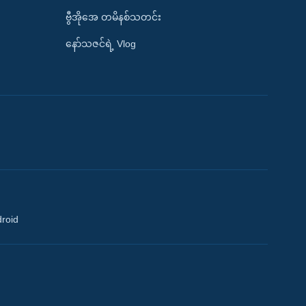
ဗွီအိုအေ တမိနစ်သတင်း
နော်သဇင်ရဲ့ Vlog
droid