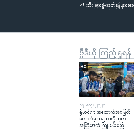
သုတပဒေသာ အင်္ဂလိပ်စာ
အ
သီးခြားခွဲထုတ်၍ နားဆင
ညွန်း
စာမျက်နှာ
သို့
ကျော်
ကြည့်
ရန်
ဗွီဒီယို ကြည့်ရှုရန်
ရှာဖွေ
ရန်
နေရာ
သို့
ကျော်
ရန်
၁၅ မတ္၊ ၂၀၂၅
ရိုဟင်ဂျာ အထောက်အပံ့ဖြတ်
တောက်မှု ဟန့်တားဖို့ ကုလ
အကြီးအကဲ ကြိုးပမ်းမည်