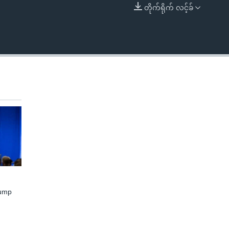
တိုက်ရိုက် လင့်ခ်
EMBED
rump