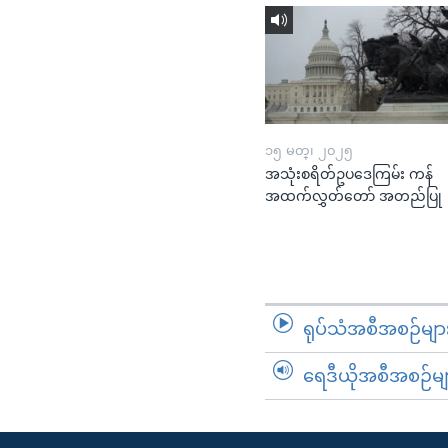
၁၅ မတ္၊ ၂၀၂၅
အသုံးစရိတ်ဥပဒေကြမ်း ကန်
အထက်လွှတ်တော် အတည်ပြု
ရုပ်သံအစီအစဉ်မျာ
ရေဒီယိုအစီအစဉ်မျ