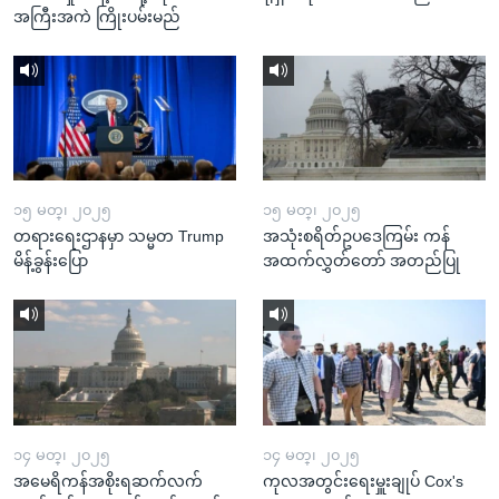
အကြီးအကဲ ကြိုးပမ်းမည်
၁၅ မတ္၊ ၂၀၂၅
၁၅ မတ္၊ ၂၀၂၅
တရားရေးဌာနမှာ သမ္မတ Trump
အသုံးစရိတ်ဥပဒေကြမ်း ကန်
မိန့်ခွန်းပြော
အထက်လွှတ်တော် အတည်ပြု
၁၄ မတ္၊ ၂၀၂၅
၁၄ မတ္၊ ၂၀၂၅
အမေရိကန်အစိုးရဆက်လက်
ကုလအတွင်းရေးမှူးချုပ် Cox's