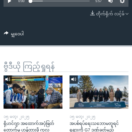
အ
0:00
5:57
သုတပဒေသာ အင်္ဂလိပ်စာ
ညွန်း
Learning English
တိုက်ရိုက် လင့်ခ်
စာမျက်နှာ
သို့
ဗွီအိုအေ လူမှုကွန်ယက်များ
ကျော်
မျှဝေပါ
ကြည့်
ရန်
ဘာသာစကားများ
ရှာဖွေ
ဗွီဒီယို ကြည့်ရှုရန်
ရန်
နေရာ
သို့
ကျော်
ရန်
၁၅ မတ္၊ ၂၀၂၅
၁၅ မတ္၊ ၂၀၂၅
ရိုဟင်ဂျာ အထောက်အပံ့ဖြတ်
အပစ်ရပ်ရေးသဘောမတူရင်
တောက်မှု ဟန့်တားဖို့ ကုလ
ရုရှားကို G7 ဒဏ်ခတ်မည်