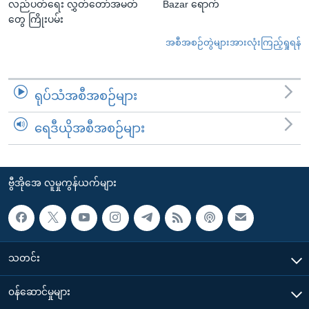
လည်ပတ်ရေး လွှတ်တော်အမတ်
Bazar ရောက်
တွေ ကြိုးပမ်း
အစီအစဉ်တွဲများအားလုံးကြည့်ရှုရန်
ရုပ်သံအစီအစဉ်များ
ရေဒီယိုအစီအစဉ်များ
ဗွီအိုအေ လူမှုကွန်ယက်များ
သတင်း
၀န်ဆောင်မှုများ