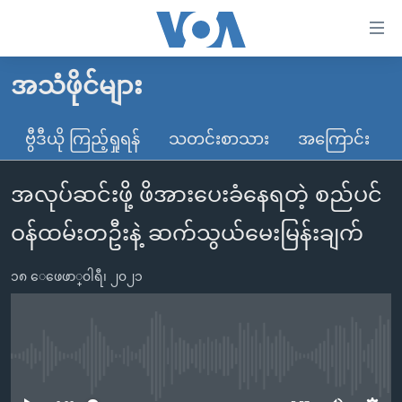
သုံး
ရ
လွယ်ကူ
အသံဖိုင်များ
မူလစာမျက်နှာ
စေ
မြန်မာ
ဗွီဒီယို ကြည့်ရှုရန်
သတင်းစာသား
အကြောင်း
သည့်
ကမ္ဘာ့သတင်းများ
Link
အလုပ်ဆင်းဖို့ ဖိအားပေးခံနေရတဲ့ စည်ပင်
ဗွီဒီယို
နိုင်ငံတကာ
များ
သတင်းလွတ်လပ်ခွင့်
အမေရိကန်
ဝန်ထမ်းတဦးနဲ့ ဆက်သွယ်မေးမြန်းချက်
ပင်မ
ရပ်ဝန်းတခု လမ်းတခု အလွန်
တရုတ်
အကြောင်းအရာ
၁၈ ေဖေဖာ္၀ါရီ၊ ၂၀၂၁
သို့
အင်္ဂလိပ်စာလေ့လာမယ်
အစ္စရေး-ပါလက်စတိုင်း
ကျော်
အပတ်စဉ်ကဏ္ဍများ
အမေရိကန်သုံးအီဒီယံ
ကြည့်
ရေဒီယိုနှင့်ရုပ်သံ အချက်အလက်များ
မကြေးမုံရဲ့ အင်္ဂလိပ်စာ
ရေဒီယို
ရန်
No media source currently available
ပင်မ
ရေဒီယို/တီဗွီအစီအစဉ်
ရုပ်ရှင်ထဲက အင်္ဂလိပ်စာ
တီဗွီ