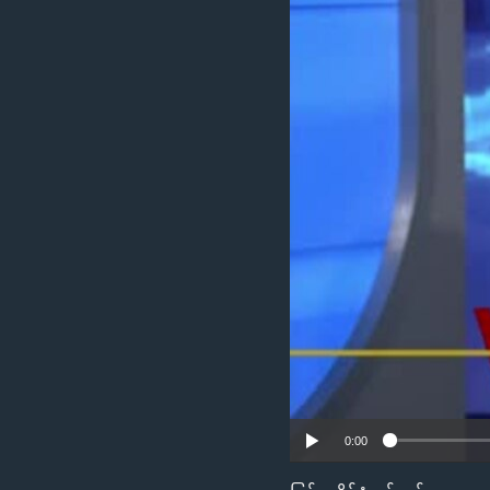
သုတပဒေသာ အင်္ဂလိပ်စာ
အ
ညွန်း
စာမျက်နှာ
သို့
ကျော်
ကြည့်
ရန်
ရှာဖွေ
ရန်
နေရာ
သို့
ကျော်
ရန်
0:00