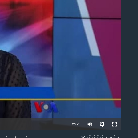
ble
29:29
တိုက်ရိုက် လင့်ခ်