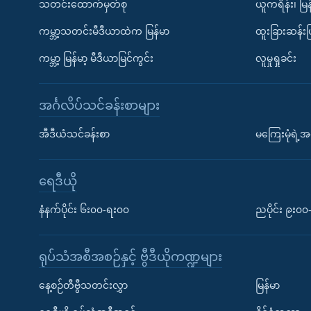
သတင်းထောက်မှတ်စု
ယူကရိန်း၊ မြန
ကမ္ဘာ့သတင်းမီဒီယာထဲက မြန်မာ
ထူးခြားဆန်း
ကမ္ဘာ့ မြန်မာ့ မီဒီယာမြင်ကွင်း
လူမှုရှုခင်း
အင်္ဂလိပ်သင်ခန်းစာများ
အီဒီယံသင်ခန်းစာ
မကြေးမုံရဲ့အင
ရေဒီယို
နံနက်ပိုင်း ၆း၀၀-ရး၀၀
ညပိုင်း ၉း၀
ရုပ်သံအစီအစဉ်နှင့် ဗွီဒီယိုကဏ္ဍများ
နေ့စဉ်တီဗွီသတင်းလွှာ
မြန်မာ