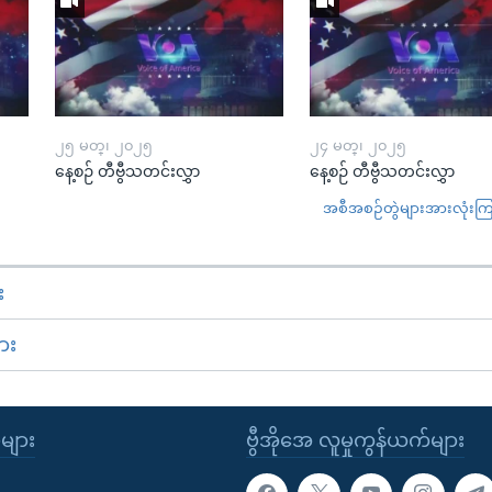
၂၅ မတ္၊ ၂၀၂၅
၂၄ မတ္၊ ၂၀၂၅
နေ့စဉ် တီဗွီသတင်းလွှာ
နေ့စဉ် တီဗွီသတင်းလွှာ
အစီအစဉ်တွဲများအားလုံးကြည့
း
ား
ုများ
ဗွီအိုအေ လူမှုကွန်ယက်များ