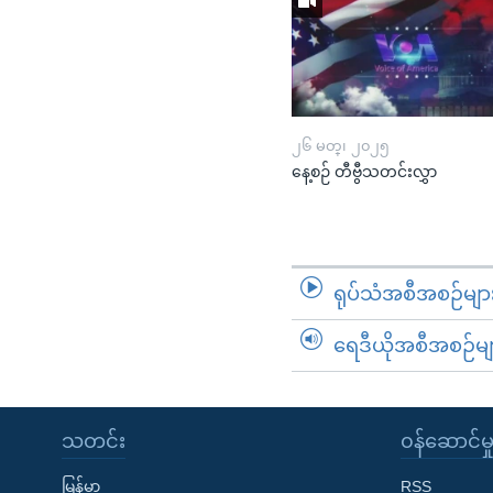
၂၆ မတ္၊ ၂၀၂၅
နေ့စဉ် တီဗွီသတင်းလွှာ
ရုပ်သံအစီအစဉ်မျာ
ရေဒီယိုအစီအစဉ်မျ
သတင်း
၀န်ဆောင်မှ
မြန်မာ
RSS