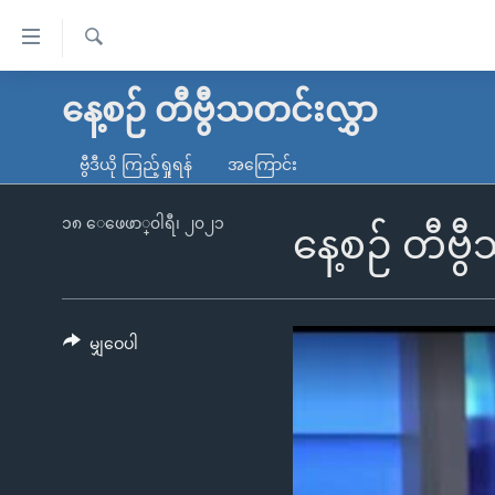
သုံး
ရ
ရှာဖွေ
လွယ်ကူ
မူလစာမျက်နှာ
နေ့စဉ် တီဗွီသတင်းလွှာ
ရ
စေ
မြန်မာ
လာ
ဗွီဒီယို ကြည့်ရှုရန်
အကြောင်း
သည့်
ဒ်
ကမ္ဘာ့သတင်းများ
Link
ဗွီဒီယို
နိုင်ငံတကာ
၁၈ ေဖေဖာ္၀ါရီ၊ ၂၀၂၁
နေ့စဉ် တီဗ
များ
သတင်းလွတ်လပ်ခွင့်
အမေရိကန်
ပင်မ
ရပ်ဝန်းတခု လမ်းတခု အလွန်
တရုတ်
အကြောင်းအရာ
အင်္ဂလိပ်စာလေ့လာမယ်
အစ္စရေး-ပါလက်စတိုင်း
မျှဝေပါ
သို့
အပတ်စဉ်ကဏ္ဍများ
အမေရိကန်သုံးအီဒီယံ
ကျော်
ကြည့်
ရေဒီယိုနှင့်ရုပ်သံ အချက်အလက်များ
မကြေးမုံရဲ့ အင်္ဂလိပ်စာ
ရေဒီယို
ရန်
ရေဒီယို/တီဗွီအစီအစဉ်
ရုပ်ရှင်ထဲက အင်္ဂလိပ်စာ
တီဗွီ
ပင်မ