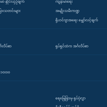
်မာ နှိုင်းယှဉ်ချက်
ကျန်းမာရေး
ပြားသတင်းများ
အမျိုးသမီးကဏ္ဍ
ရိုဟင်ဂျာအရေး မျှော်လင့်ချက်
်္ဂလိပ်စာ
ရုပ်ရှင်ထဲက အင်္ဂလိပ်စာ
၀-၁၀း၀၀
ရေမြေခြားမှ ရုပ်ပုံလွှာ