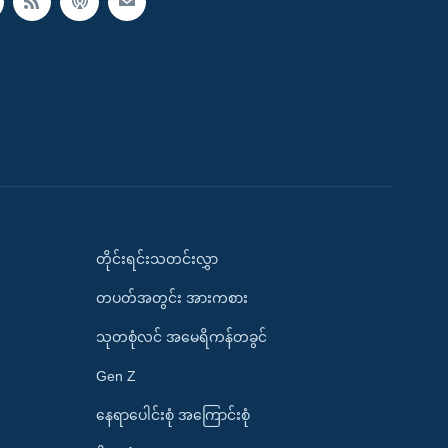
တိုင်းရင်းသတင်းလွှာ
တပတ်အတွင်း အားကစား
သုတစုံလင် အမေရိကန်တခွင်
Gen Z
နေရာပေါင်းစုံ အကြောင်းစုံ