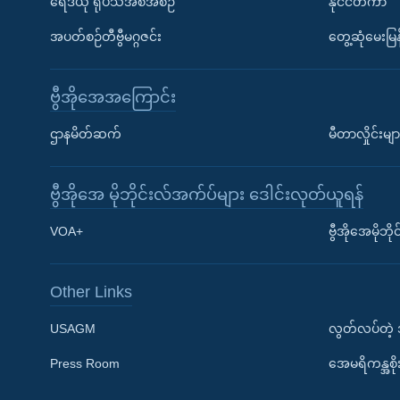
ရေဒီယို ရုပ်သံအစီအစဉ်
နိုင်ငံတကာ
အပတ်စဉ်တီဗွီမဂ္ဂဇင်း
တွေ့ဆုံမေးမြန
ဗွီအိုအေအကြောင်း
ဌာနမိတ်ဆက်
မီတာလှိုင်းမျာ
ဗွီအိုအေ မိုဘိုင်းလ်အက်ပ်များ ဒေါင်းလုတ်ယူရန်
Learning English
VOA+
ဗွီအိုအေမိုဘ
ဗွီအိုအေ လူမှုကွန်ယက်များ
Other Links
USAGM
လွတ်လပ်တဲ့
Press Room
အေမရိကန္အစိ
ဘာသာစကားများ