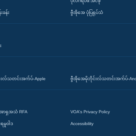
ပိုလီဂရပ်ဖ်.အင်ဖို
်းခန်း
ဗွီအိုအေ ပုံပြရုပ်သံ
း
ိုင်းလ်သတင်းအက်ပ်-Apple
ဗွီအိုအေမိုဘိုင်းလ်သတင်းအက်ပ်-An
 အာရှအသံ RFA
VOA's Privacy Policy
ုးရမူဝါဒ
Accessibility