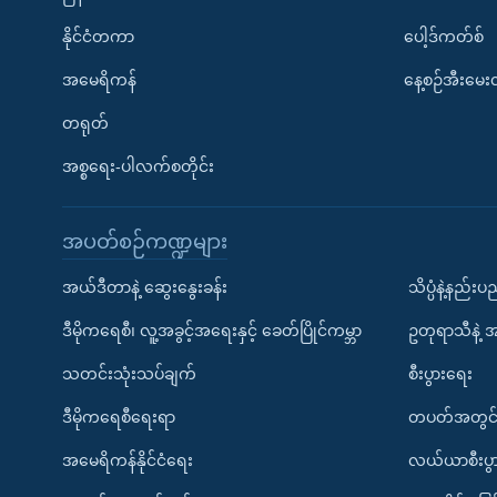
နိုင်ငံတကာ
ပေါ့ဒ်ကတ်စ်
အမေရိကန်
နေ့စဉ်အီးမေ
တရုတ်
အစ္စရေး-ပါလက်စတိုင်း
အပတ်စဉ်ကဏ္ဍများ
အယ်ဒီတာနဲ့ ဆွေးနွေးခန်း
သိပ္ပံနဲ့နည်း
ဒီမိုကရေစီ၊ လူ့အခွင့်အရေးနှင့် ခေတ်ပြိုင်ကမ္ဘာ
ဥတုရာသီနဲ့ 
သတင်းသုံးသပ်ချက်
စီးပွားရေး
ဒီမိုကရေစီရေးရာ
တပတ်အတွင်
အမေရိကန်နိုင်ငံရေး
လယ်ယာစီးပွ