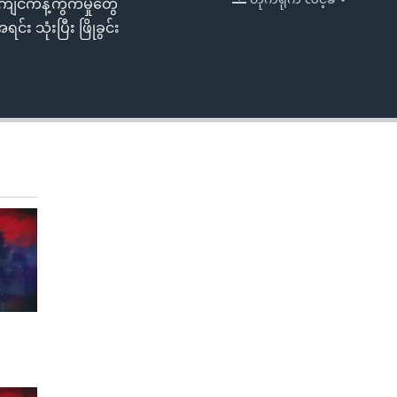
့်ကျင်ကန့်ကွက်မှုတွေ
EMBED
း သုံးပြီး ဖြိုခွင်း