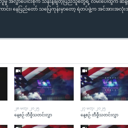
့ လူမှု အလွှာပေါင်းစုံက သိန်းနဲ့ချီတဲ့ပြည်သူတွေရဲ့ လမ်းပေါ်ထွက် ဆန
ရှိန်ကောင်း၊ နေပြည်တော် သပြေကုန်းမှာတော့ ရဲတပ်ဖွဲ့က အင်အားအလုံးအရင်
၂၈ မတ္၊ ၂၀၂၅
၂၇ မတ္၊ ၂၀၂၅
နေ့စဉ် တီဗွီသတင်းလွှာ
နေ့စဉ် တီဗွီသတင်းလွှာ