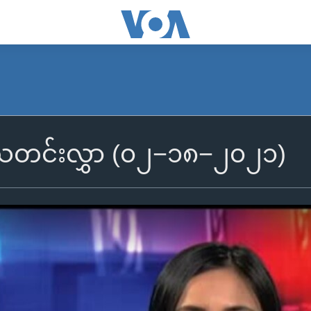
ွီသတင်းလွှာ (၀၂−၁၈−၂၀၂၁)