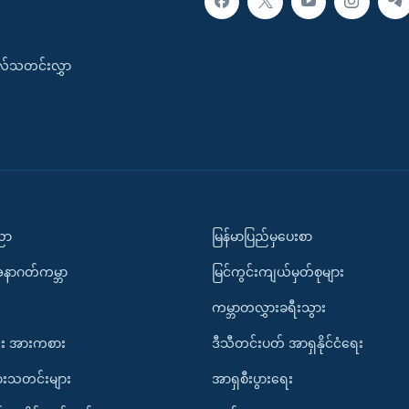
းလ်သတင်းလွှာ
ပညာ
မြန်မာပြည်မှပေးစာ
အနာဂတ်ကမ္ဘာ
မြင်ကွင်းကျယ်မှတ်စုများ
ကမ္ဘာတလွှားခရီးသွား
း အားကစား
ဒီသီတင်းပတ် အာရှနိုင်ငံရေး
ားသတင်းများ
အာရှစီးပွားရေး