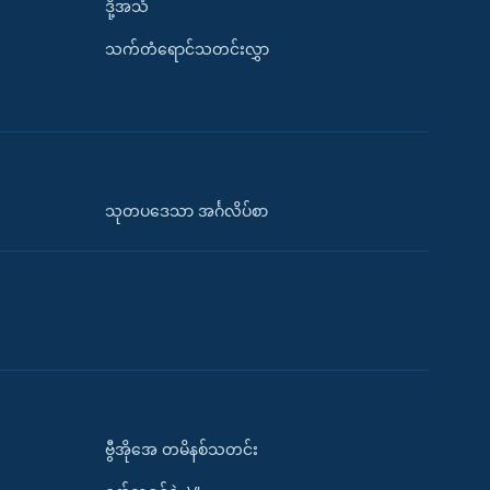
ဒို့အသံ
သက်တံရောင်သတင်းလွှာ
သုတပဒေသာ အင်္ဂလိပ်စာ
ဗွီအိုအေ တမိနစ်သတင်း