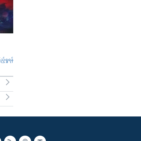
်ရှုရန်