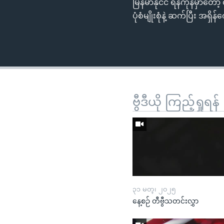
မြန်မာနိုင်ငံ ရန်ကုန်မှာတော
ပုံစံမျိုးစုံနဲ့ ဆက်ပြီး အ
ဗွီဒီယို ကြည့်ရှုရန်
၃၁ မတ္၊ ၂၀၂၅
နေ့စဉ် တီဗွီသတင်းလွှာ