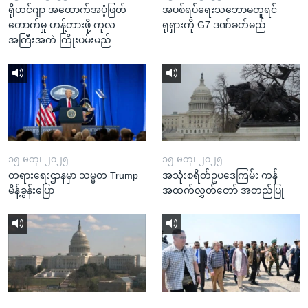
ရိုဟင်ဂျာ အထောက်အပံ့ဖြတ်
အပစ်ရပ်ရေးသဘောမတူရင်
တောက်မှု ဟန့်တားဖို့ ကုလ
ရုရှားကို G7 ဒဏ်ခတ်မည်
အကြီးအကဲ ကြိုးပမ်းမည်
၁၅ မတ္၊ ၂၀၂၅
၁၅ မတ္၊ ၂၀၂၅
တရားရေးဌာနမှာ သမ္မတ Trump
အသုံးစရိတ်ဥပဒေကြမ်း ကန်
မိန့်ခွန်းပြော
အထက်လွှတ်တော် အတည်ပြု