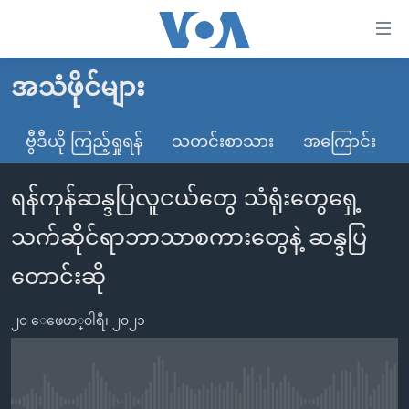
သုံး
ရ
လွယ်ကူ
အသံဖိုင်များ
မူလစာမျက်နှာ
စေ
မြန်မာ
ဗွီဒီယို ကြည့်ရှုရန်
သတင်းစာသား
အကြောင်း
သည့်
ကမ္ဘာ့သတင်းများ
Link
ရန်ကုန်ဆန္ဒပြလူငယ်တွေ သံရုံးတွေရှေ့
ဗွီဒီယို
နိုင်ငံတကာ
များ
သတင်းလွတ်လပ်ခွင့်
အမေရိကန်
သက်ဆိုင်ရာဘာသာစကားတွေနဲ့ ဆန္ဒပြ
ပင်မ
ရပ်ဝန်းတခု လမ်းတခု အလွန်
တရုတ်
အကြောင်းအရာ
တောင်းဆို
သို့
အင်္ဂလိပ်စာလေ့လာမယ်
အစ္စရေး-ပါလက်စတိုင်း
ကျော်
၂၀ ေဖေဖာ္၀ါရီ၊ ၂၀၂၁
အပတ်စဉ်ကဏ္ဍများ
အမေရိကန်သုံးအီဒီယံ
ကြည့်
ရေဒီယိုနှင့်ရုပ်သံ အချက်အလက်များ
မကြေးမုံရဲ့ အင်္ဂလိပ်စာ
ရေဒီယို
ရန်
ပင်မ
ရေဒီယို/တီဗွီအစီအစဉ်
ရုပ်ရှင်ထဲက အင်္ဂလိပ်စာ
တီဗွီ