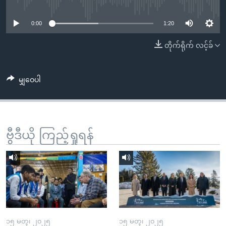
No media source currently available
အ
သုတပဒေသာ အင်္ဂလိပ်စာ
ညွန်း
Learning English
0:00
1:20
စာမျက်နှာ
သို့
ဗွီအိုအေ လူမှုကွန်ယက်များ
တိုက်ရိုက် လင့်ခ်
ကျော်
ကြည့်
မျှဝေပါ
ရန်
ဘာသာစကားများ
ရှာဖွေ
ရန်
နေရာ
ဗွီဒီယို ကြည့်ရှုရန်
သို့
ကျော်
ရန်
၁၅ မတ္၊ ၂၀၂၅
၁၅ မတ္၊ ၂၀၂၅