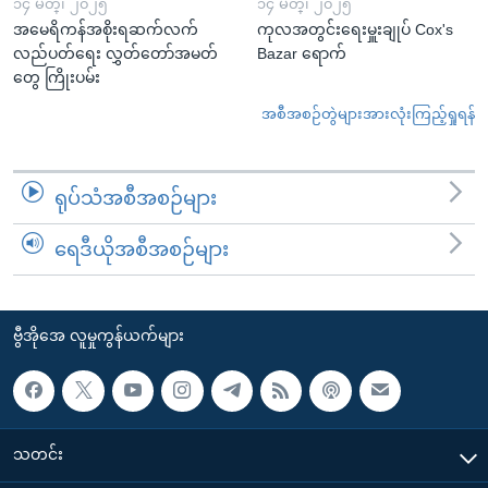
၁၄ မတ္၊ ၂၀၂၅
၁၄ မတ္၊ ၂၀၂၅
အမေရိကန်အစိုးရဆက်လက်
ကုလအတွင်းရေးမှူးချုပ် Cox's
လည်ပတ်ရေး လွှတ်တော်အမတ်
Bazar ရောက်
တွေ ကြိုးပမ်း
အစီအစဉ်တွဲများအားလုံးကြည့်ရှုရန်
ရုပ်သံအစီအစဉ်များ
ရေဒီယိုအစီအစဉ်များ
ဗွီအိုအေ လူမှုကွန်ယက်များ
သတင်း