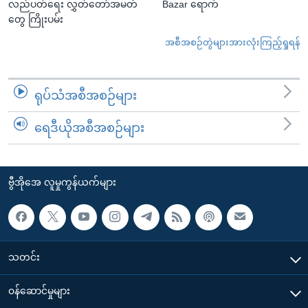
လည်ပတ်ရေး လွှတ်တော်အမတ်
Bazar ရောက်
တွေ ကြိုးပမ်း
အစီအစဉ်တွဲများအားလုံးကြည့်ရှုရန်
ရုပ်သံအစီအစဉ်များ
ရေဒီယိုအစီအစဉ်များ
ဗွီအိုအေ လူမှုကွန်ယက်များ
သတင်း
၀န်ဆောင်မှုများ