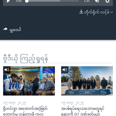
အ
0:00
1:20
သုတပဒေသာ အင်္ဂလိပ်စာ
ညွန်း
Learning English
တိုက်ရိုက် လင့်ခ်
စာမျက်နှာ
သို့
ဗွီအိုအေ လူမှုကွန်ယက်များ
ကျော်
မျှဝေပါ
ကြည့်
ရန်
ဘာသာစကားများ
ရှာဖွေ
ဗွီဒီယို ကြည့်ရှုရန်
ရန်
နေရာ
သို့
ကျော်
ရန်
၁၅ မတ္၊ ၂၀၂၅
၁၅ မတ္၊ ၂၀၂၅
ရိုဟင်ဂျာ အထောက်အပံ့ဖြတ်
အပစ်ရပ်ရေးသဘောမတူရင်
တောက်မှု ဟန့်တားဖို့ ကုလ
ရုရှားကို G7 ဒဏ်ခတ်မည်