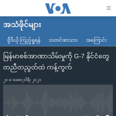
သုံး
ရ
လွယ်ကူ
အသံဖိုင်များ
မူလစာမျက်နှာ
စေ
မြန်မာ
ဗွီဒီယို ကြည့်ရှုရန်
သတင်းစာသား
အကြောင်း
သည့်
ကမ္ဘာ့သတင်းများ
Link
မြန်မာစစ်အာဏာသိမ်းမှုကို G-7 နိုင်ငံတွေ
ဗွီဒီယို
နိုင်ငံတကာ
များ
သတင်းလွတ်လပ်ခွင့်
အမေရိကန်
တညီတညွတ်ထဲ ကန့်ကွက်
ပင်မ
ရပ်ဝန်းတခု လမ်းတခု အလွန်
တရုတ်
အကြောင်းအရာ
၂၀ ေဖေဖာ္၀ါရီ၊ ၂၀၂၁
သို့
အင်္ဂလိပ်စာလေ့လာမယ်
အစ္စရေး-ပါလက်စတိုင်း
ကျော်
အပတ်စဉ်ကဏ္ဍများ
အမေရိကန်သုံးအီဒီယံ
ကြည့်
ရေဒီယိုနှင့်ရုပ်သံ အချက်အလက်များ
မကြေးမုံရဲ့ အင်္ဂလိပ်စာ
ရေဒီယို
ရန်
No media source currently available
ပင်မ
ရေဒီယို/တီဗွီအစီအစဉ်
ရုပ်ရှင်ထဲက အင်္ဂလိပ်စာ
တီဗွီ