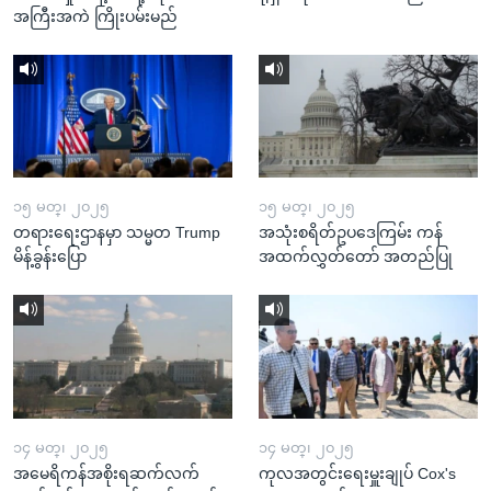
အကြီးအကဲ ကြိုးပမ်းမည်
၁၅ မတ္၊ ၂၀၂၅
၁၅ မတ္၊ ၂၀၂၅
တရားရေးဌာနမှာ သမ္မတ Trump
အသုံးစရိတ်ဥပဒေကြမ်း ကန်
မိန့်ခွန်းပြော
အထက်လွှတ်တော် အတည်ပြု
၁၄ မတ္၊ ၂၀၂၅
၁၄ မတ္၊ ၂၀၂၅
အမေရိကန်အစိုးရဆက်လက်
ကုလအတွင်းရေးမှူးချုပ် Cox's