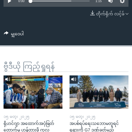
အ
0:00
1:15
သုတပဒေသာ အင်္ဂလိပ်စာ
ညွန်း
Learning English
တိုက်ရိုက် လင့်ခ်
စာမျက်နှာ
သို့
ဗွီအိုအေ လူမှုကွန်ယက်များ
ကျော်
မျှဝေပါ
ကြည့်
ရန်
ဘာသာစကားများ
ရှာဖွေ
ဗွီဒီယို ကြည့်ရှုရန်
ရန်
နေရာ
သို့
ကျော်
ရန်
၁၅ မတ္၊ ၂၀၂၅
၁၅ မတ္၊ ၂၀၂၅
ရိုဟင်ဂျာ အထောက်အပံ့ဖြတ်
အပစ်ရပ်ရေးသဘောမတူရင်
တောက်မှု ဟန့်တားဖို့ ကုလ
ရုရှားကို G7 ဒဏ်ခတ်မည်