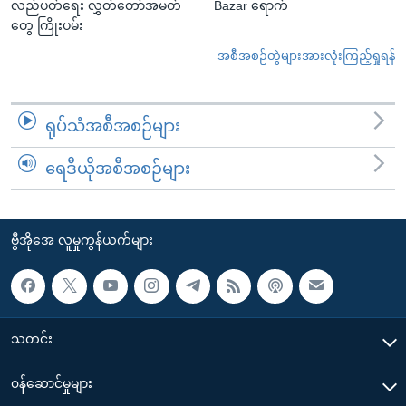
လည်ပတ်ရေး လွှတ်တော်အမတ်
Bazar ရောက်
တွေ ကြိုးပမ်း
အစီအစဉ်တွဲများအားလုံးကြည့်ရှုရန်
ရုပ်သံအစီအစဉ်များ
ရေဒီယိုအစီအစဉ်များ
ဗွီအိုအေ လူမှုကွန်ယက်များ
သတင်း
၀န်ဆောင်မှုများ