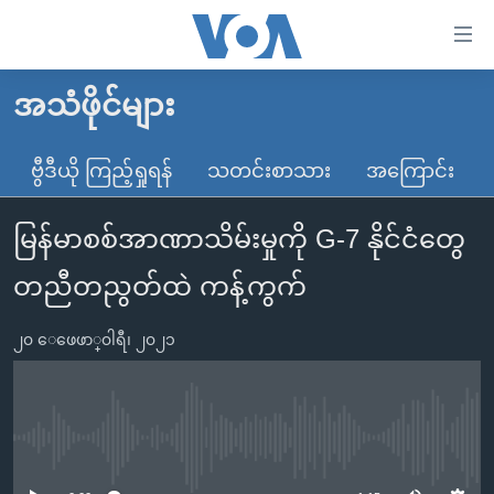
သုံး
ရ
လွယ်ကူ
အသံဖိုင်များ
မူလစာမျက်နှာ
စေ
မြန်မာ
ဗွီဒီယို ကြည့်ရှုရန်
သတင်းစာသား
အကြောင်း
သည့်
ကမ္ဘာ့သတင်းများ
Link
မြန်မာစစ်အာဏာသိမ်းမှုကို G-7 နိုင်ငံတွေ
ဗွီဒီယို
နိုင်ငံတကာ
များ
သတင်းလွတ်လပ်ခွင့်
အမေရိကန်
တညီတညွတ်ထဲ ကန့်ကွက်
ပင်မ
ရပ်ဝန်းတခု လမ်းတခု အလွန်
တရုတ်
အကြောင်းအရာ
၂၀ ေဖေဖာ္၀ါရီ၊ ၂၀၂၁
သို့
အင်္ဂလိပ်စာလေ့လာမယ်
အစ္စရေး-ပါလက်စတိုင်း
ကျော်
အပတ်စဉ်ကဏ္ဍများ
အမေရိကန်သုံးအီဒီယံ
ကြည့်
ရေဒီယိုနှင့်ရုပ်သံ အချက်အလက်များ
မကြေးမုံရဲ့ အင်္ဂလိပ်စာ
ရေဒီယို
ရန်
No media source currently available
ပင်မ
ရေဒီယို/တီဗွီအစီအစဉ်
ရုပ်ရှင်ထဲက အင်္ဂလိပ်စာ
တီဗွီ