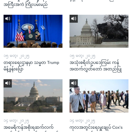
အကြီးအကဲ ကြိုးပမ်းမည်
၁၅ မတ္၊ ၂၀၂၅
၁၅ မတ္၊ ၂၀၂၅
တရားရေးဌာနမှာ သမ္မတ Trump
အသုံးစရိတ်ဥပဒေကြမ်း ကန်
မိန့်ခွန်းပြော
အထက်လွှတ်တော် အတည်ပြု
၁၄ မတ္၊ ၂၀၂၅
၁၄ မတ္၊ ၂၀၂၅
အမေရိကန်အစိုးရဆက်လက်
ကုလအတွင်းရေးမှူးချုပ် Cox's