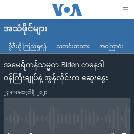
သုံး
ရ
လွယ်ကူ
အသံဖိုင်များ
မူလစာမျက်နှာ
စေ
မြန်မာ
ဗွီဒီယို ကြည့်ရှုရန်
သတင်းစာသား
အကြောင်း
သည့်
ကမ္ဘာ့သတင်းများ
Link
အမေရိကန်သမ္မတ Biden ကနေဒါ
ဗွီဒီယို
နိုင်ငံတကာ
များ
သတင်းလွတ်လပ်ခွင့်
အမေရိကန်
ဝန်ကြီးချုပ်နဲ့ အွန်လိုင်းက ဆွေးနွေး
ပင်မ
ရပ်ဝန်းတခု လမ်းတခု အလွန်
တရုတ်
အကြောင်းအရာ
၂၄ ေဖေဖာ္၀ါရီ၊ ၂၀၂၁
သို့
အင်္ဂလိပ်စာလေ့လာမယ်
အစ္စရေး-ပါလက်စတိုင်း
ကျော်
အပတ်စဉ်ကဏ္ဍများ
အမေရိကန်သုံးအီဒီယံ
ကြည့်
ရေဒီယိုနှင့်ရုပ်သံ အချက်အလက်များ
မကြေးမုံရဲ့ အင်္ဂလိပ်စာ
ရေဒီယို
ရန်
No media source currently available
ပင်မ
ရေဒီယို/တီဗွီအစီအစဉ်
ရုပ်ရှင်ထဲက အင်္ဂလိပ်စာ
တီဗွီ