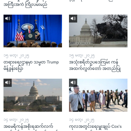
အကြီးအကဲ ကြိုးပမ်းမည်
၁၅ မတ္၊ ၂၀၂၅
၁၅ မတ္၊ ၂၀၂၅
တရားရေးဌာနမှာ သမ္မတ Trump
အသုံးစရိတ်ဥပဒေကြမ်း ကန်
မိန့်ခွန်းပြော
အထက်လွှတ်တော် အတည်ပြု
၁၄ မတ္၊ ၂၀၂၅
၁၄ မတ္၊ ၂၀၂၅
အမေရိကန်အစိုးရဆက်လက်
ကုလအတွင်းရေးမှူးချုပ် Cox's