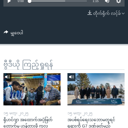
အ
0:00
1:15
သုတပဒေသာ အင်္ဂလိပ်စာ
ညွန်း
Learning English
တိုက်ရိုက် လင့်ခ်
စာမျက်နှာ
သို့
ဗွီအိုအေ လူမှုကွန်ယက်များ
ကျော်
မျှဝေပါ
ကြည့်
ရန်
ဘာသာစကားများ
ရှာဖွေ
ဗွီဒီယို ကြည့်ရှုရန်
ရန်
နေရာ
သို့
ကျော်
ရန်
၁၅ မတ္၊ ၂၀၂၅
၁၅ မတ္၊ ၂၀၂၅
ရိုဟင်ဂျာ အထောက်အပံ့ဖြတ်
အပစ်ရပ်ရေးသဘောမတူရင်
တောက်မှု ဟန့်တားဖို့ ကုလ
ရုရှားကို G7 ဒဏ်ခတ်မည်