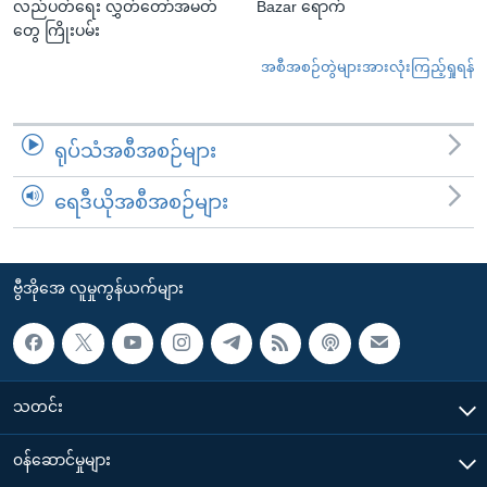
လည်ပတ်ရေး လွှတ်တော်အမတ်
Bazar ရောက်
တွေ ကြိုးပမ်း
အစီအစဉ်တွဲများအားလုံးကြည့်ရှုရန်
ရုပ်သံအစီအစဉ်များ
ရေဒီယိုအစီအစဉ်များ
ဗွီအိုအေ လူမှုကွန်ယက်များ
သတင်း
၀န်ဆောင်မှုများ