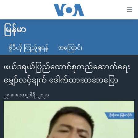
သုံး
ရ
လွယ်ကူ
မြန်မာ
မူလစာမျက်နှာ
စေ
မြန်မာ
ဗွီဒီယို ကြည့်ရှုရန်
အကြောင်း
သည့်
ကမ္ဘာ့သတင်းများ
Link
ဖယ်ဒရယ်ပြည်ထောင်စုတည်ဆောက်ရေး
ဗွီဒီယို
နိုင်ငံတကာ
များ
သတင်းလွတ်လပ်ခွင့်
အမေရိကန်
မျှော်လင့်ချက် ဒေါက်တာဆာဆာပြော
ပင်မ
ရပ်ဝန်းတခု လမ်းတခု အလွန်
တရုတ်
အကြောင်းအရာ
၂၅ ေဖေဖာ္၀ါရီ၊ ၂၀၂၁
သို့
အင်္ဂလိပ်စာလေ့လာမယ်
အစ္စရေး-ပါလက်စတိုင်း
ကျော်
အပတ်စဉ်ကဏ္ဍများ
အမေရိကန်သုံးအီဒီယံ
ကြည့်
ရေဒီယိုနှင့်ရုပ်သံ အချက်အလက်များ
မကြေးမုံရဲ့ အင်္ဂလိပ်စာ
ရေဒီယို
ရန်
ပင်မ
ရေဒီယို/တီဗွီအစီအစဉ်
ရုပ်ရှင်ထဲက အင်္ဂလိပ်စာ
တီဗွီ