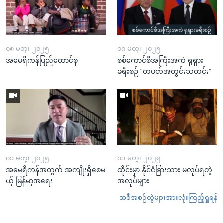
၀၈ မတ္၊ ၂၀၂၅
၀၈ မတ္၊ ၂၀၂၅
အမေရိကန်ပြည်ထောင်စု
စစ်ကောင်စီအကြီးအကဲ ရုရှား
ခရီးစဉ် “တပတ်အတွင်းသတင်း”
၀၁ မတ္၊ ၂၀၂၅
၀၁ မတ္၊ ၂၀၂၅
အမေရိကန်အတွက် အကျိုးရှိစေမ
ထိုင်းမှာ နိုင်ငံခြားသား မလုပ်ရတဲ့
ယ့် မြန်မာ့အရေး
အလုပ်များ
အစီအစဉ်တွဲများအားလုံးကြည့်ရှုရန်