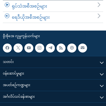
ရုပ်သံအစီအစဉ်များ
ရေဒီယိုအစီအစဉ်များ
ဗွီအိုအေ လူမှုကွန်ယက်များ
သတင်း
၀န်ဆောင်မှုများ
အပတ်စဉ်ကဏ္ဍများ
အင်္ဂလိပ်သင်ခန်းစာများ