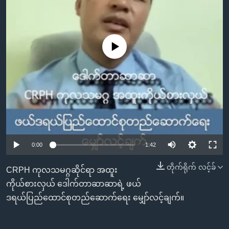
အ
သုတပဒေသာ အင်္ဂလိပ်စာ
ညွန်း
Learning English
စာမျက်နှာ
သို့
ဗွီအိုအေ လူမှုကွန်ယက်များ
No media source currently available
ကျော်
ကြည့်
ရန်
ဘာသာစကားများ
ရှာဖွေ
ရန်
နေရာ
သို့
0:00
1:42
ကျော်
တိုက်ရိုက် လင့်ခ်
ရန်
CRPH ကုလသမဂ္ဂဆိုင်ရာ အထူး
ကိုယ်စားလှယ် ဒေါက်တာဆာဆာရဲ့ ဖယ်
ဒရယ်ပြည်ထောင်စုတည်ဆောက်ရေး မျှော်လင့်ချက်။