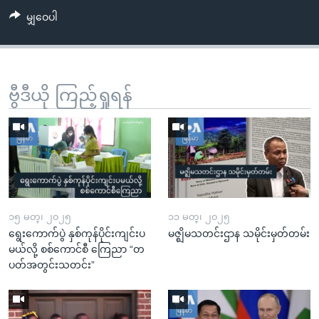
မျှဝေပါ
ဗွီဒီယို ကြည့်ရှုရန်
၁၅ မတ္၊ ၂၀၂၅
၁၁ မတ္၊ ၂၀၂၅
ရွေးကောက်ပွဲ နှစ်ကုန်ပိုင်းကျင်းပ
မဇ္ဈိမသတင်းဌာန သမိုင်းမှတ်တမ်း
မယ်လို့ စစ်ကောင်စီ ကြေညာ “တ
ပတ်အတွင်းသတင်း”