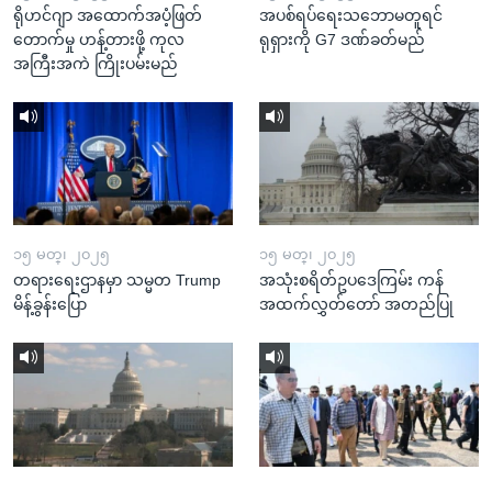
ရိုဟင်ဂျာ အထောက်အပံ့ဖြတ်
အပစ်ရပ်ရေးသဘောမတူရင်
တောက်မှု ဟန့်တားဖို့ ကုလ
ရုရှားကို G7 ဒဏ်ခတ်မည်
အကြီးအကဲ ကြိုးပမ်းမည်
၁၅ မတ္၊ ၂၀၂၅
၁၅ မတ္၊ ၂၀၂၅
တရားရေးဌာနမှာ သမ္မတ Trump
အသုံးစရိတ်ဥပဒေကြမ်း ကန်
မိန့်ခွန်းပြော
အထက်လွှတ်တော် အတည်ပြု