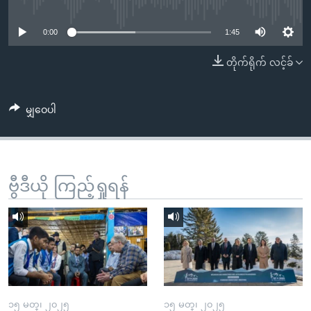
No media source currently available
အ
သုတပဒေသာ အင်္ဂလိပ်စာ
ညွန်း
Learning English
0:00
1:45
စာမျက်နှာ
သို့
ဗွီအိုအေ လူမှုကွန်ယက်များ
တိုက်ရိုက် လင့်ခ်
ကျော်
ကြည့်
မျှဝေပါ
ရန်
ဘာသာစကားများ
ရှာဖွေ
ရန်
နေရာ
ဗွီဒီယို ကြည့်ရှုရန်
သို့
ကျော်
ရန်
၁၅ မတ္၊ ၂၀၂၅
၁၅ မတ္၊ ၂၀၂၅