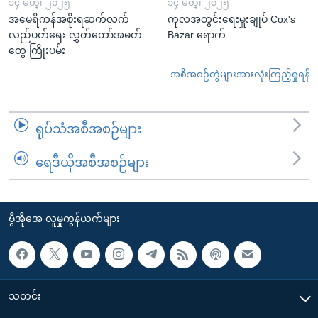
၁၄ မတ္၊ ၂၀၂၅
၁၄ မတ္၊ ၂၀၂၅
အမေရိကန်အစိုးရဆက်လက်
ကုလအတွင်းရေးမှူးချုပ် Cox's
လည်ပတ်ရေး လွှတ်တော်အမတ်
Bazar ရောက်
တွေ ကြိုးပမ်း
အစီအစဉ်တွဲများအားလုံးကြည့်ရှုရန်
ရုပ်သံအစီအစဉ်များ
ရေဒီယိုအစီအစဉ်များ
ဗွီအိုအေ လူမှုကွန်ယက်များ
သတင်း