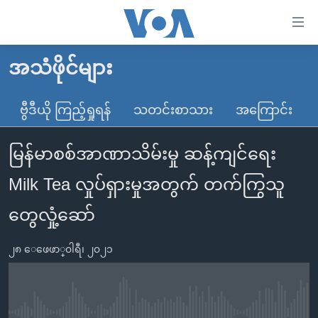
သုံး
ရ
လွယ်ကူ
အသံဖိုင်များ
မူလစာမျက်နှာ
စေ
မြန်မာ
ဗွီဒီယို ကြည့်ရှုရန်
သတင်းစာသား
အကြောင်း
သည့်
ကမ္ဘာ့သတင်းများ
Link
မြန်မာစစ်အာဏာသိမ်းမှု ဆန့်ကျင်ရေး
ဗွီဒီယို
နိုင်ငံတကာ
များ
သတင်းလွတ်လပ်ခွင့်
အမေရိကန်
Milk Tea လှုပ်ရှားမှုအတွက် တက်ကြွသူ
ပင်မ
ရပ်ဝန်းတခု လမ်းတခု အလွန်
တရုတ်
အကြောင်းအရာ
တွေလှုံ့ဆော်
သို့
အင်္ဂလိပ်စာလေ့လာမယ်
အစ္စရေး-ပါလက်စတိုင်း
ကျော်
၂၈ ေဖေဖာ္၀ါရီ၊ ၂၀၂၁
အပတ်စဉ်ကဏ္ဍများ
အမေရိကန်သုံးအီဒီယံ
ကြည့်
ရေဒီယိုနှင့်ရုပ်သံ အချက်အလက်များ
မကြေးမုံရဲ့ အင်္ဂလိပ်စာ
ရေဒီယို
ရန်
ပင်မ
ရေဒီယို/တီဗွီအစီအစဉ်
ရုပ်ရှင်ထဲက အင်္ဂလိပ်စာ
တီဗွီ