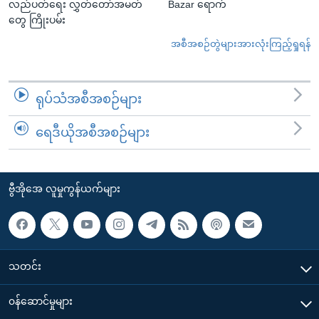
လည်ပတ်ရေး လွှတ်တော်အမတ်
Bazar ရောက်
တွေ ကြိုးပမ်း
အစီအစဉ်တွဲများအားလုံးကြည့်ရှုရန်
ရုပ်သံအစီအစဉ်များ
ရေဒီယိုအစီအစဉ်များ
ဗွီအိုအေ လူမှုကွန်ယက်များ
သတင်း
၀န်ဆောင်မှုများ