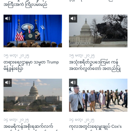
အကြီးအကဲ ကြိုးပမ်းမည်
၁၅ မတ္၊ ၂၀၂၅
၁၅ မတ္၊ ၂၀၂၅
တရားရေးဌာနမှာ သမ္မတ Trump
အသုံးစရိတ်ဥပဒေကြမ်း ကန်
မိန့်ခွန်းပြော
အထက်လွှတ်တော် အတည်ပြု
၁၄ မတ္၊ ၂၀၂၅
၁၄ မတ္၊ ၂၀၂၅
အမေရိကန်အစိုးရဆက်လက်
ကုလအတွင်းရေးမှူးချုပ် Cox's