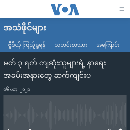
သုံး
ရ
လွယ်ကူ
အသံဖိုင်များ
မူလစာမျက်နှာ
စေ
မြန်မာ
ဗွီဒီယို ကြည့်ရှုရန်
သတင်းစာသား
အကြောင်း
သည့်
ကမ္ဘာ့သတင်းများ
Link
မတ် ၃ ရက် ကျဆုံးသူများရဲ့ နာရေး
ဗွီဒီယို
နိုင်ငံတကာ
များ
သတင်းလွတ်လပ်ခွင့်
အမေရိကန်
အခမ်းအနားတွေ ဆက်ကျင်းပ
ပင်မ
ရပ်ဝန်းတခု လမ်းတခု အလွန်
တရုတ်
အကြောင်းအရာ
၀၆ မတ္၊ ၂၀၂၁
သို့
အင်္ဂလိပ်စာလေ့လာမယ်
အစ္စရေး-ပါလက်စတိုင်း
ကျော်
အပတ်စဉ်ကဏ္ဍများ
အမေရိကန်သုံးအီဒီယံ
ကြည့်
ရေဒီယိုနှင့်ရုပ်သံ အချက်အလက်များ
မကြေးမုံရဲ့ အင်္ဂလိပ်စာ
ရေဒီယို
ရန်
No media source currently available
ပင်မ
ရေဒီယို/တီဗွီအစီအစဉ်
ရုပ်ရှင်ထဲက အင်္ဂလိပ်စာ
တီဗွီ