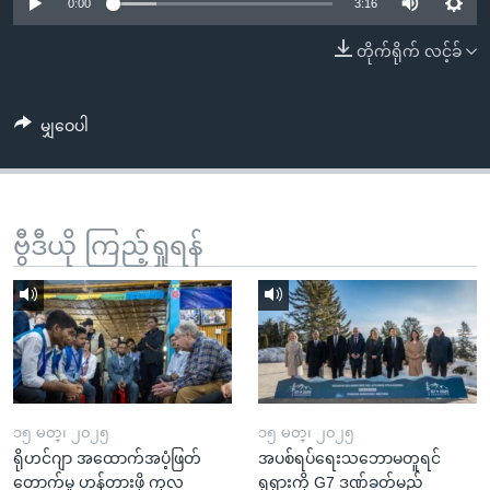
အ
0:00
3:16
သုတပဒေသာ အင်္ဂလိပ်စာ
ညွန်း
Learning English
တိုက်ရိုက် လင့်ခ်
စာမျက်နှာ
သို့
ဗွီအိုအေ လူမှုကွန်ယက်များ
ကျော်
မျှဝေပါ
ကြည့်
ရန်
ဘာသာစကားများ
ရှာဖွေ
ဗွီဒီယို ကြည့်ရှုရန်
ရန်
နေရာ
သို့
ကျော်
ရန်
၁၅ မတ္၊ ၂၀၂၅
၁၅ မတ္၊ ၂၀၂၅
ရိုဟင်ဂျာ အထောက်အပံ့ဖြတ်
အပစ်ရပ်ရေးသဘောမတူရင်
တောက်မှု ဟန့်တားဖို့ ကုလ
ရုရှားကို G7 ဒဏ်ခတ်မည်