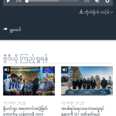
အ
0:00
1:52
သုတပဒေသာ အင်္ဂလိပ်စာ
ညွန်း
Learning English
တိုက်ရိုက် လင့်ခ်
စာမျက်နှာ
သို့
ဗွီအိုအေ လူမှုကွန်ယက်များ
ကျော်
မျှဝေပါ
ကြည့်
ရန်
ဘာသာစကားများ
ရှာဖွေ
ဗွီဒီယို ကြည့်ရှုရန်
ရန်
နေရာ
သို့
ကျော်
ရန်
၁၅ မတ္၊ ၂၀၂၅
၁၅ မတ္၊ ၂၀၂၅
ရိုဟင်ဂျာ အထောက်အပံ့ဖြတ်
အပစ်ရပ်ရေးသဘောမတူရင်
တောက်မှု ဟန့်တားဖို့ ကုလ
ရုရှားကို G7 ဒဏ်ခတ်မည်