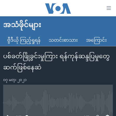
သုံး
ရ
လွယ်ကူ
အသံဖိုင်များ
မူလစာမျက်နှာ
စေ
မြန်မာ
ဗွီဒီယို ကြည့်ရှုရန်
သတင်းစာသား
အကြောင်း
သည့်
ကမ္ဘာ့သတင်းများ
Link
ပစ်ခတ်ဖြိုခွင်းမှုကြား ရန်ကုန်ဆန္ဒပြမှုတွေ
ဗွီဒီယို
နိုင်ငံတကာ
များ
သတင်းလွတ်လပ်ခွင့်
အမေရိကန်
ဆက်ဖြစ်နေဆဲ
ပင်မ
ရပ်ဝန်းတခု လမ်းတခု အလွန်
တရုတ်
အကြောင်းအရာ
၀၇ မတ္၊ ၂၀၂၁
သို့
အင်္ဂလိပ်စာလေ့လာမယ်
အစ္စရေး-ပါလက်စတိုင်း
ကျော်
အပတ်စဉ်ကဏ္ဍများ
အမေရိကန်သုံးအီဒီယံ
ကြည့်
ရေဒီယိုနှင့်ရုပ်သံ အချက်အလက်များ
မကြေးမုံရဲ့ အင်္ဂလိပ်စာ
ရေဒီယို
ရန်
No media source currently available
ပင်မ
ရေဒီယို/တီဗွီအစီအစဉ်
ရုပ်ရှင်ထဲက အင်္ဂလိပ်စာ
တီဗွီ