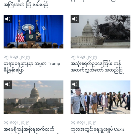
အကြီးအကဲ ကြိုးပမ်းမည်
၁၅ မတ္၊ ၂၀၂၅
၁၅ မတ္၊ ၂၀၂၅
တရားရေးဌာနမှာ သမ္မတ Trump
အသုံးစရိတ်ဥပဒေကြမ်း ကန်
မိန့်ခွန်းပြော
အထက်လွှတ်တော် အတည်ပြု
၁၄ မတ္၊ ၂၀၂၅
၁၄ မတ္၊ ၂၀၂၅
အမေရိကန်အစိုးရဆက်လက်
ကုလအတွင်းရေးမှူးချုပ် Cox's