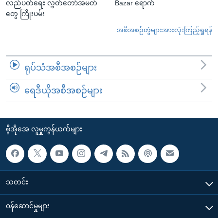
လည်ပတ်ရေး လွှတ်တော်အမတ်
Bazar ရောက်
တွေ ကြိုးပမ်း
အစီအစဉ်တွဲများအားလုံးကြည့်ရှုရန်
ရုပ်သံအစီအစဉ်များ
ရေဒီယိုအစီအစဉ်များ
ဗွီအိုအေ လူမှုကွန်ယက်များ
သတင်း
၀န်ဆောင်မှုများ