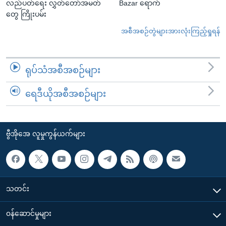
လည်ပတ်ရေး လွှတ်တော်အမတ်
Bazar ရောက်
တွေ ကြိုးပမ်း
အစီအစဉ်တွဲများအားလုံးကြည့်ရှုရန်
ရုပ်သံအစီအစဉ်များ
ရေဒီယိုအစီအစဉ်များ
ဗွီအိုအေ လူမှုကွန်ယက်များ
သတင်း
၀န်ဆောင်မှုများ