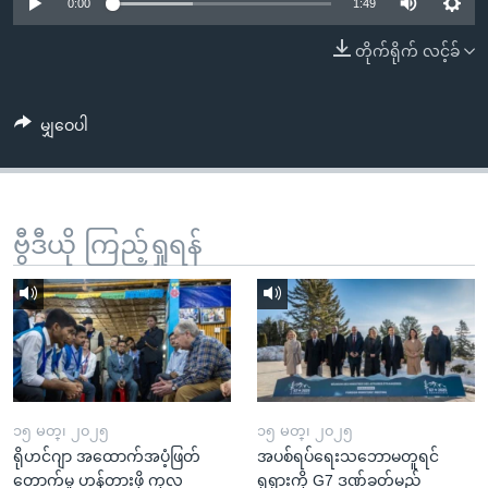
အ
0:00
1:49
သုတပဒေသာ အင်္ဂလိပ်စာ
ညွန်း
Learning English
တိုက်ရိုက် လင့်ခ်
စာမျက်နှာ
သို့
ဗွီအိုအေ လူမှုကွန်ယက်များ
ကျော်
မျှဝေပါ
ကြည့်
ရန်
ဘာသာစကားများ
ရှာဖွေ
ဗွီဒီယို ကြည့်ရှုရန်
ရန်
နေရာ
သို့
ကျော်
ရန်
၁၅ မတ္၊ ၂၀၂၅
၁၅ မတ္၊ ၂၀၂၅
ရိုဟင်ဂျာ အထောက်အပံ့ဖြတ်
အပစ်ရပ်ရေးသဘောမတူရင်
တောက်မှု ဟန့်တားဖို့ ကုလ
ရုရှားကို G7 ဒဏ်ခတ်မည်