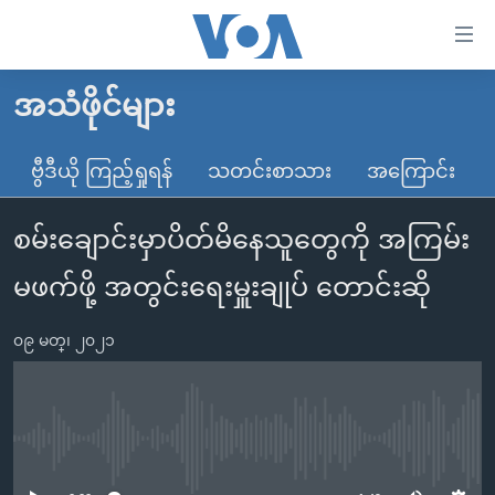
သုံး
ရ
လွယ်ကူ
အသံဖိုင်များ
မူလစာမျက်နှာ
စေ
မြန်မာ
ဗွီဒီယို ကြည့်ရှုရန်
သတင်းစာသား
အကြောင်း
သည့်
ကမ္ဘာ့သတင်းများ
Link
စမ်းချောင်းမှာပိတ်မိနေသူတွေကို အကြမ်း
ဗွီဒီယို
နိုင်ငံတကာ
များ
သတင်းလွတ်လပ်ခွင့်
အမေရိကန်
မဖက်ဖို့ အတွင်းရေးမှူးချုပ် တောင်းဆို
ပင်မ
ရပ်ဝန်းတခု လမ်းတခု အလွန်
တရုတ်
အကြောင်းအရာ
၀၉ မတ္၊ ၂၀၂၁
သို့
အင်္ဂလိပ်စာလေ့လာမယ်
အစ္စရေး-ပါလက်စတိုင်း
ကျော်
အပတ်စဉ်ကဏ္ဍများ
အမေရိကန်သုံးအီဒီယံ
ကြည့်
ရေဒီယိုနှင့်ရုပ်သံ အချက်အလက်များ
မကြေးမုံရဲ့ အင်္ဂလိပ်စာ
ရေဒီယို
ရန်
No media source currently available
ပင်မ
ရေဒီယို/တီဗွီအစီအစဉ်
ရုပ်ရှင်ထဲက အင်္ဂလိပ်စာ
တီဗွီ