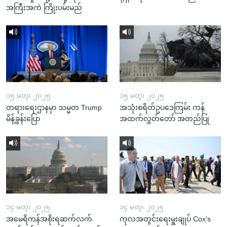
အကြီးအကဲ ကြိုးပမ်းမည်
၁၅ မတ္၊ ၂၀၂၅
၁၅ မတ္၊ ၂၀၂၅
တရားရေးဌာနမှာ သမ္မတ Trump
အသုံးစရိတ်ဥပဒေကြမ်း ကန်
မိန့်ခွန်းပြော
အထက်လွှတ်တော် အတည်ပြု
၁၄ မတ္၊ ၂၀၂၅
၁၄ မတ္၊ ၂၀၂၅
အမေရိကန်အစိုးရဆက်လက်
ကုလအတွင်းရေးမှူးချုပ် Cox's