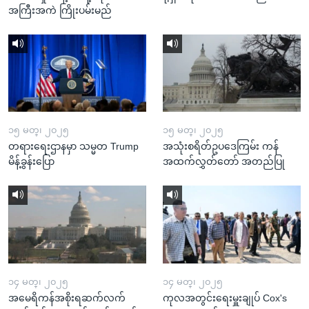
အကြီးအကဲ ကြိုးပမ်းမည်
၁၅ မတ္၊ ၂၀၂၅
၁၅ မတ္၊ ၂၀၂၅
တရားရေးဌာနမှာ သမ္မတ Trump
အသုံးစရိတ်ဥပဒေကြမ်း ကန်
မိန့်ခွန်းပြော
အထက်လွှတ်တော် အတည်ပြု
၁၄ မတ္၊ ၂၀၂၅
၁၄ မတ္၊ ၂၀၂၅
အမေရိကန်အစိုးရဆက်လက်
ကုလအတွင်းရေးမှူးချုပ် Cox's