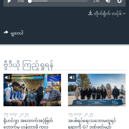
အ
0:00
1:45
သုတပဒေသာ အင်္ဂလိပ်စာ
ညွန်း
Learning English
တိုက်ရိုက် လင့်ခ်
စာမျက်နှာ
သို့
ဗွီအိုအေ လူမှုကွန်ယက်များ
ကျော်
မျှဝေပါ
ကြည့်
ရန်
ဘာသာစကားများ
ရှာဖွေ
ဗွီဒီယို ကြည့်ရှုရန်
ရန်
နေရာ
သို့
ကျော်
ရန်
၁၅ မတ္၊ ၂၀၂၅
၁၅ မတ္၊ ၂၀၂၅
ရိုဟင်ဂျာ အထောက်အပံ့ဖြတ်
အပစ်ရပ်ရေးသဘောမတူရင်
တောက်မှု ဟန့်တားဖို့ ကုလ
ရုရှားကို G7 ဒဏ်ခတ်မည်