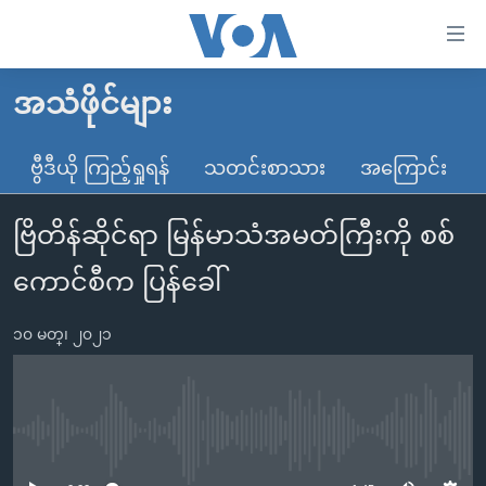
သုံး
ရ
လွယ်ကူ
အသံဖိုင်များ
မူလစာမျက်နှာ
စေ
မြန်မာ
ဗွီဒီယို ကြည့်ရှုရန်
သတင်းစာသား
အကြောင်း
သည့်
ကမ္ဘာ့သတင်းများ
Link
ဗြိတိန်ဆိုင်ရာ မြန်မာသံအမတ်ကြီးကို စစ်
ဗွီဒီယို
နိုင်ငံတကာ
များ
သတင်းလွတ်လပ်ခွင့်
အမေရိကန်
ကောင်စီက ပြန်ခေါ်
ပင်မ
ရပ်ဝန်းတခု လမ်းတခု အလွန်
တရုတ်
အကြောင်းအရာ
၁၀ မတ္၊ ၂၀၂၁
သို့
အင်္ဂလိပ်စာလေ့လာမယ်
အစ္စရေး-ပါလက်စတိုင်း
ကျော်
အပတ်စဉ်ကဏ္ဍများ
အမေရိကန်သုံးအီဒီယံ
ကြည့်
ရေဒီယိုနှင့်ရုပ်သံ အချက်အလက်များ
မကြေးမုံရဲ့ အင်္ဂလိပ်စာ
ရေဒီယို
ရန်
No media source currently available
ပင်မ
ရေဒီယို/တီဗွီအစီအစဉ်
ရုပ်ရှင်ထဲက အင်္ဂလိပ်စာ
တီဗွီ