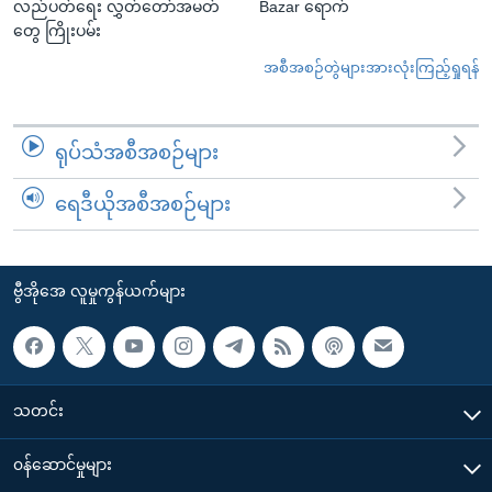
လည်ပတ်ရေး လွှတ်တော်အမတ်
Bazar ရောက်
တွေ ကြိုးပမ်း
အစီအစဉ်တွဲများအားလုံးကြည့်ရှုရန်
ရုပ်သံအစီအစဉ်များ
ရေဒီယိုအစီအစဉ်များ
ဗွီအိုအေ လူမှုကွန်ယက်များ
သတင်း
၀န်ဆောင်မှုများ